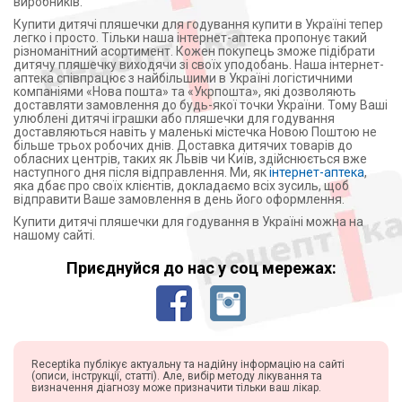
виробників.
Купити дитячі пляшечки для годування купити в Україні тепер
легко і просто. Тільки наша інтернет-аптека пропонує такий
різноманітний асортимент. Кожен покупець зможе підібрати
дитячу пляшечку виходячи зі своїх уподобань. Наша інтернет-
аптека співпрацює з найбільшими в Україні логістичними
компаніями «Нова пошта» та «Укрпошта», які дозволяють
доставляти замовлення до будь-якої точки України. Тому Ваші
улюблені дитячі іграшки або пляшечки для годування
доставляються навіть у маленькі містечка Новою Поштою не
більше трьох робочих днів. Доставка дитячих товарів до
обласних центрів, таких як Львів чи Київ, здійснюється вже
наступного дня після відправлення. Ми, як
інтернет-аптека
,
яка дбає про своїх клієнтів, докладаємо всіх зусиль, щоб
відправити Ваше замовлення в день його оформлення.
Купити дитячі пляшечки для годування в Україні можна на
нашому сайті.
Приєднуйся до нас у соц мережах:
Receptika публікує актуальну та надійну інформацію на сайті
(описи, інструкції, статті). Але, вибір методу лікування та
визначення діагнозу може призначити тільки ваш лікар.