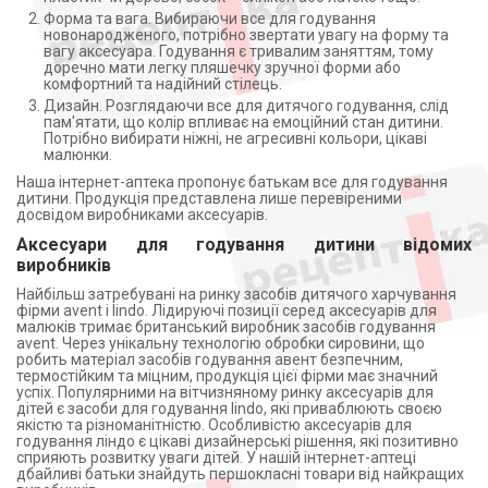
Форма та вага. Вибираючи все для годування
новонародженого, потрібно звертати увагу на форму та
вагу аксесуара. Годування є тривалим заняттям, тому
доречно мати легку пляшечку зручної форми або
комфортний та надійний стілець.
Дизайн. Розглядаючи все для дитячого годування, слід
пам'ятати, що колір впливає на емоційний стан дитини.
Потрібно вибирати ніжні, не агресивні кольори, цікаві
малюнки.
Наша інтернет-аптека пропонує батькам все для годування
дитини. Продукція представлена лише перевіреними
досвідом виробниками аксесуарів.
Аксесуари для годування дитини відомих
виробників
Найбільш затребувані на ринку засобів дитячого харчування
фірми avent і lindo. Лідируючі позиції серед аксесуарів для
малюків тримає британський виробник засобів годування
avent. Через унікальну технологію обробки сировини, що
робить матеріал засобів годування авент безпечним,
термостійким та міцним, продукція цієї фірми має значний
успіх. Популярними на вітчизняному ринку аксесуарів для
дітей є засоби для годування lindo, які приваблюють своєю
якістю та різноманітністю. Особливістю аксесуарів для
годування ліндо є цікаві дизайнерські рішення, які позитивно
сприяють розвитку уваги дітей. У нашій інтернет-аптеці
дбайливі батьки знайдуть першокласні товари від найкращих