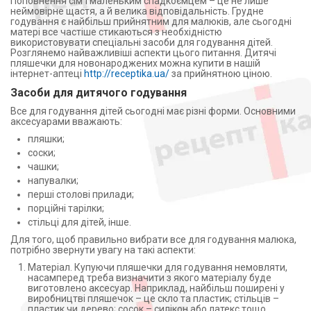
Поповнення сім'ї маленьким спадкоємцем – це не лише
неймовірне щастя, а й велика відповідальність. Грудне
годування є найбільш прийнятним для малюків, але сьогодні
матері все частіше стикаються з необхідністю
використовувати спеціальні засоби для годування дітей.
Розглянемо найважливіші аспекти цього питання. Дитячі
пляшечки для новонароджених можна купити в нашій
інтернет-аптеці
http://receptika.ua/
за прийнятною ціною.
Засоби для дитячого годування
Все для годування дітей сьогодні має різні форми. Основними
аксесуарами вважають:
пляшки;
соски;
чашки;
напувалки;
перші столові прилади;
порційні тарілки;
стільці для дітей, інше.
Для того, щоб правильно вибрати все для годування малюка,
потрібно звернути увагу на такі аспекти:
Матеріал. Купуючи пляшечки для годування немовляти,
насамперед треба визначити з якого матеріалу буде
виготовлено аксесуар. Наприклад, найбільш поширені у
виробництві пляшечок – це скло та пластик; стільців –
пластик чи дерево; сосок – силікон або латекс тощо.