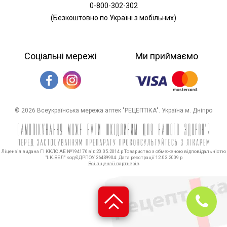
0-800-302-302
(Безкоштовно по Україні з мобільних)
Соціальні мережі
Ми приймаємо
© 2026 Всеукраїнська мережа аптек "РЕЦЕПТІКА". Україна м. Дніпро
Ліцензія видана ГІ ККЛС АЕ №194176 від 20.05.2014 р Товариство з обмеженою відповідальністю
"І.К.ВЕЛ" код ЄДРПОУ 36439904. Дата реєстрації 12.03.2009 р
Всі ліцензії партнерів