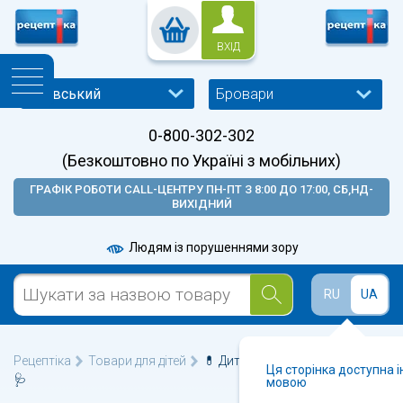
ВХІД
Бровари
0-800-302-302
(Безкоштовно по Україні з мобільних)
ГРАФІК РОБОТИ CALL-ЦЕНТРУ ПН-ПТ З 8:00 ДО 17:00, СБ,НД-
ВИХІДНИЙ
Людям із порушеннями зору
RU
UA
Рецептіка
Товари для дітей
💊 Дитячі пляшечки у Броварах
Ця сторінка доступна 
🩺
мовою