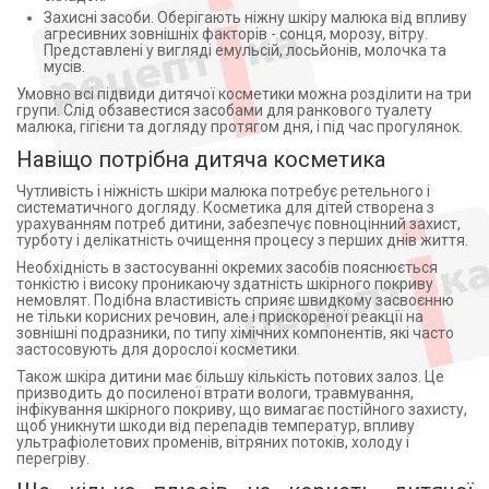
Захисні засоби. Оберігають ніжну шкіру малюка від впливу
агресивних зовнішніх факторів - сонця, морозу, вітру.
Представлені у вигляді емульсій, лосьйонів, молочка та
мусів.
Умовно всі підвиди дитячої косметики можна розділити на три
групи. Слід обзавестися засобами для ранкового туалету
малюка, гігієни та догляду протягом дня, і під час прогулянок.
Навіщо потрібна дитяча косметика
Чутливість і ніжність шкіри малюка потребує ретельного і
систематичного догляду. Косметика для дітей створена з
урахуванням потреб дитини, забезпечує повноцінний захист,
турботу і делікатність очищення процесу з перших днів життя.
Необхідність в застосуванні окремих засобів пояснюється
тонкістю і високу проникаючу здатність шкірного покриву
немовлят. Подібна властивість сприяє швидкому засвоєнню
не тільки корисних речовин, але і прискореної реакції на
зовнішні подразники, по типу хімічних компонентів, які часто
застосовують для дорослої косметики.
Також шкіра дитини має більшу кількість потових залоз. Це
призводить до посиленої втрати вологи, травмування,
інфікування шкірного покриву, що вимагає постійного захисту,
щоб уникнути шкоди від перепадів температур, впливу
ультрафіолетових променів, вітряних потоків, холоду і
перегріву.