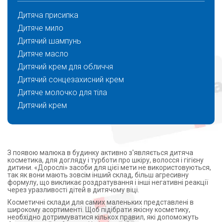
Дитяча присипка
Дитяче мило
Дитячий шампунь
Дитяче масло
Дитячий крем для обличчя
Дитячий сонцезахисний крем
Дитяче молочко для тіла
Дитячий крем
З появою малюка в будинку активно з'являється дитяча
косметика, для догляду і турботи про шкіру, волосся і гігієну
дитини. «Дорослі» засоби для цієї мети не використовуються,
так як вони мають зовсім інший склад, більш агресивну
формулу, що викликає роздратування і інші негативні реакції
через уразливості дітей в дитячому віці.
Косметичні склади для самих маленьких представлені в
широкому асортименті. Щоб підібрати якісну косметику,
необхідно дотримуватися кількох правил, які допоможуть