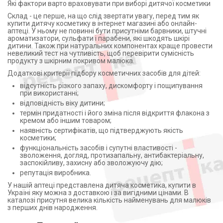
Які фактори варто враховувати при виборі дитячої косметики
Склад - це перше, на що слід звертати увагу, перед тим як
купити дитячу косметику в інтернет магазині або онлайн-
аптеці. У ньому не повинні бути присутніми барвники, штучні
ароматизатори, сульфати і парабени, які шкодять шкірі
дитини. Також при натуральних компонентах краще провести
невеликий тест на чутливість, щоб перевірити сумісність
продукту з шкірним покривом малюка.
Додаткові критерії підбору косметичних засобів для дітей:
відсутність різкого запаху, дискомфорту і пощипування
при використанні;
відповідність віку дитини;
термін придатності і його зміна після відкриття флакона з
кремом або іншим товаром;
наявність сертифікатів, що підтверджують якість
косметики;
функціональність засобів і супутні властивості -
зволоження, догляд, протизапальну, антибактеріальну,
заспокійливу, захисну або зволожуючу дію;
репутація виробника.
У нашій аптеці представлена дитяча косметика, купити в
Україні яку можна з доставкою і за вигідними цінами. В
каталозі присутня велика кількість найменувань для малюків
з перших днів народження.