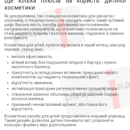
Ще кілька плюсів на користь дитячої
косметики
Як декоративна, так і очищаюча косметика для дівчаток і
хлопчиків, є гіпоалергенної, і не шкодить навіть самій чутливій
шкірі. Висока якість засобів доповнено застосуванням
натуральних компонентів, що сприятливо позначається на
стані шкірного покриву і волосся малюків, і підсилює їх захисні
властивості.
Косметика для дітей, купити яку можна в нашій аптеці, має ряд
переваг, серед яких:
висока ефективність;
м'який вплив, без порушення ліпідного бар'єру і лужно-
кислотного балансу;
присутність в складі різних вітамінів, природних масел і
компонентів, що надають лікувальний ефект;
відсутність звикання;
активізація природних регенеративних процесів шкіри;
створення захисної оболонки, оберігає шкірний покрив і
волосся малюка;
приємний і ненав'язливий аромат, або повна його
відсутність.
Косметичні засоби для дітей представлені в яскравій упаковці.
Такий дизайн дозволяє дитині пізнавати світ, розрізняти
кольори і форми у міру дорослішання.