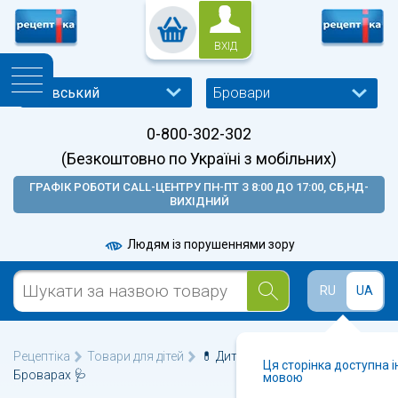
ВХІД
Бровари
0-800-302-302
(Безкоштовно по Україні з мобільних)
ГРАФІК РОБОТИ CALL-ЦЕНТРУ ПН-ПТ З 8:00 ДО 17:00, СБ,НД-
ВИХІДНИЙ
Людям із порушеннями зору
RU
UA
Рецептіка
Товари для дітей
💊 Дитяча косметика у
Ця сторінка доступна 
Броварах 🩺
мовою