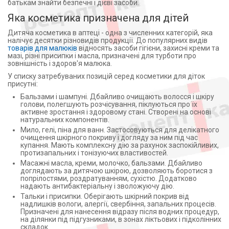
батькам знайти безпечні і дієві засоби.
Яка косметика призначена для дітей
Дитяча косметика в аптеці - одна з численних категорій, яка
налічує десятки різновидів продукції. До популярних видів
товарів для малюків
відносять засоби гігієни, захисні креми та
мазі, різні присипки і масла, призначені для турботи про
зовнішність і здоров'я малюка.
У списку затребуваних позицій серед косметики для діток
присутні:
Бальзами і шампуні. Дбайливо очищають волосся і шкіру
голови, полегшують розчісування, піклуються про їх
активне зростання і здоровому стані. Створені на основі
натуральних компонентів.
Мило, гелі, піна для ванн. Застосовуються для делікатного
очищення шкірного покриву і догляду за ним під час
купання. Мають комплексну дію за рахунок заспокійливих,
протизапальних і тонізуючих властивостей.
Масажні масла, креми, молочко, бальзами. Дбайливо
доглядають за дитячою шкірою, дозволяють боротися з
попрілостями, роздратуванням, сухістю. Додатково
надають антибактеріальну і зволожуючу дію.
Тальки і присипки. Оберігають шкірний покрив від
надлишків вологи, алергії, свербіння, запальних процесів.
Призначені для нанесення відразу після водних процедур,
на ділянки під підгузниками, в зонах ліктьових і підколінних
складок.