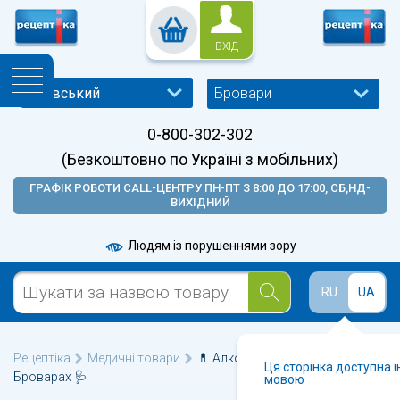
ВХІД
Бровари
0-800-302-302
(Безкоштовно по Україні з мобільних)
ГРАФІК РОБОТИ CALL-ЦЕНТРУ ПН-ПТ З 8:00 ДО 17:00, СБ,НД-
ВИХІДНИЙ
Людям із порушеннями зору
RU
UA
Рецептіка
Медичні товари
💊 Алкотестери (алкометри) у
Ця сторінка доступна 
Броварах 🩺
мовою