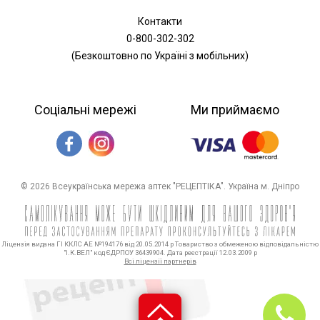
Контакти
0-800-302-302
(Безкоштовно по Україні з мобільних)
Соціальні мережі
Ми приймаємо
© 2026 Всеукраїнська мережа аптек "РЕЦЕПТІКА". Україна м. Дніпро
Ліцензія видана ГІ ККЛС АЕ №194176 від 20.05.2014 р Товариство з обмеженою відповідальністю
"І.К.ВЕЛ" код ЄДРПОУ 36439904. Дата реєстрації 12.03.2009 р
Всі ліцензії партнерів