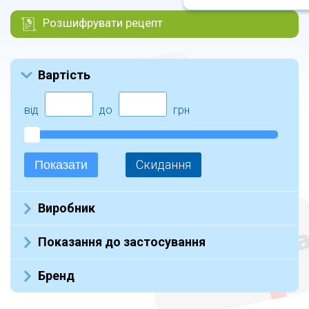
Розшифрувати рецепт
Вартість
від
до
грн
Скидання
Показати
Виробник
Не указан (8)
Показання до застосування
Бренд