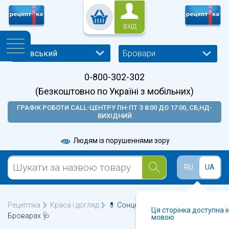
ВХІД
Бровари
0-800-302-302
(Безкоштовно по Україні з мобільних)
ГРАФІК РОБОТИ CALL-ЦЕНТРУ ПН-ПТ З 8:00 ДО 17:00, СБ,НД-
ВИХІДНИЙ
Людям із порушеннями зору
RU
UA
Рецептіка
Краса і догляд
💊 Сонцезахисні засоби у
Ця сторінка доступна 
Броварах 🩺
мовою