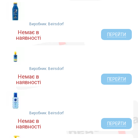
Lierac (Франция) (6)
OMI (15)
ISEHAN (5)
Виробник: Beirsdorf
ТОВ Еколла (5)
Немає в
Фармаком (13)
ПЕРЕЙТИ
наявності
ТОВ МНВО БІОКОН (19)
Фитодоктор Эффект (12)
Бюбхен (2)
Apivita (20)
Виробник: Beirsdorf
ЧПТУП Космецевтика, Беларусь (5)
Немає в
Elfa Pharm (5)
ПЕРЕЙТИ
наявності
Weleda AG (2)
Eucerin (8)
Адверсо (1)
Beiersdorf (8)
Виробник: Beirsdorf
Полена Ева (1)
Немає в
Hipp Produktion Gmunden GmbH Co.KG (4)
ПЕРЕЙТИ
наявності
Байерсдорф Укр. (3)
ПКФ Биотон ООО (4)