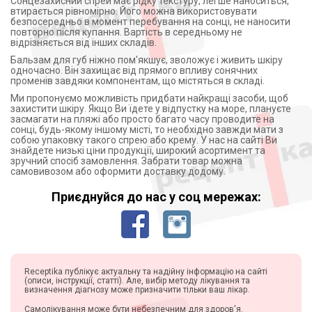
Сонцезахисний спрей має рідку текстуру, легше наноситься,
втирається рівномірно. Його можна використовувати
безпосередньо в момент перебування на сонці, не наносити
повторно після купання. Вартість в середньому не
відрізняється від інших складів.
Бальзам для губ ніжно пом'якшує, зволожує і живить шкіру
одночасно. Він захищає від прямого впливу сонячних
променів завдяки компонентам, що містяться в складі.
Ми пропонуємо можливість придбати найкращі засоби, щоб
захистити шкіру. Якщо Ви їдете у відпустку на море, плануєте
засмагати на пляжі або просто багато часу проводите на
сонці, будь-якому іншому місті, то необхідно завжди мати з
собою упаковку такого спрею або крему. У нас на сайті Ви
знайдете низькі ціни продукції, широкий асортимент та
зручний спосіб замовлення. Забрати товар можна
самовивозом або оформити доставку додому.
Приєднуйся до нас у соц мережах:
Receptika публікує актуальну та надійну інформацію на сайті
(описи, інструкції, статті). Але, вибір методу лікування та
визначення діагнозу може призначити тільки ваш лікар.
Самолікування може бути небезпечним для здоров'я.