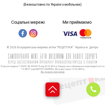
(Безкоштовно по Україні з мобільних)
Соціальні мережі
Ми приймаємо
© 2026 Всеукраїнська мережа аптек "РЕЦЕПТІКА". Україна м. Дніпро
Ліцензія видана ГІ ККЛС АЕ №194176 від 20.05.2014 р Товариство з обмеженою відповідальністю
"І.К.ВЕЛ" код ЄДРПОУ 36439904. Дата реєстрації 12.03.2009 р
Всі ліцензії партнерів