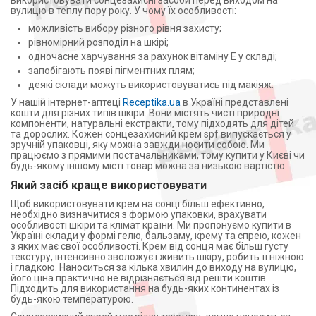
використовувати сонцезахисні засоби перед виходом на
вулицю в теплу пору року. У чому їх особливості:
можливість вибору різного рівня захисту;
рівномірний розподіл на шкірі;
одночасне харчування за рахунок вітаміну Е у складі;
запобігають появі пігментних плям;
деякі склади можуть використовуватись під макіяж.
У нашій інтернет-аптеці
Receptika.ua
в Україні представлені
кошти для різних типів шкіри. Вони містять чисті природні
компоненти, натуральні екстракти, тому підходять для дітей
та дорослих. Кожен сонцезахисний крем spf випускається у
зручній упаковці, яку можна завжди носити собою. Ми
працюємо з прямими постачальниками, тому купити у Києві чи
будь-якому іншому місті товар можна за низькою вартістю.
Який засіб краще використовувати
Щоб використовувати крем на сонці більш ефективно,
необхідно визначитися з формою упаковки, врахувати
особливості шкіри та клімат країни. Ми пропонуємо купити в
Україні склади у формі гелю, бальзаму, крему та спрею, кожен
з яких має свої особливості. Крем від сонця має більш густу
текстуру, інтенсивно зволожує і живить шкіру, робить її ніжною
і гладкою. Наноситься за кілька хвилин до виходу на вулицю,
його ціна практично не відрізняється від решти коштів.
Підходить для використання на будь-яких континентах із
будь-якою температурою.