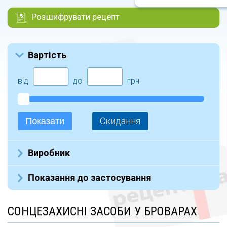
Розшифрувати рецепт
Вартість
від
до
грн
Скидання
Показати
Виробник
Beirsdorf (12)
Показання до застосування
Pharma Bio Laboratory (17)
Фитопродукт (22)
СОНЦЕЗАХИСНІ ЗАСОБИ У БРОВАРАХ
СТИКС (5)
BIODERMA (5)