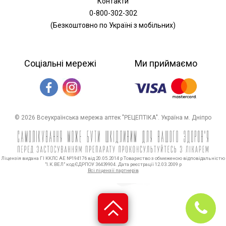
Контакти
0-800-302-302
(Безкоштовно по Україні з мобільних)
Соціальні мережі
Ми приймаємо
© 2026 Всеукраїнська мережа аптек "РЕЦЕПТІКА". Україна м. Дніпро
Ліцензія видана ГІ ККЛС АЕ №194176 від 20.05.2014 р Товариство з обмеженою відповідальністю
"І.К.ВЕЛ" код ЄДРПОУ 36439904. Дата реєстрації 12.03.2009 р
Всі ліцензії партнерів