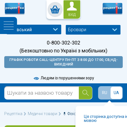
ВХІД
Бровари
0-800-302-302
(Безкоштовно по Україні з мобільних)
ГРАФІК РОБОТИ CALL-ЦЕНТРУ ПН-ПТ З 8:00 ДО 17:00, СБ,НД-
ВИХІДНИЙ
Людям із порушеннями зору
RU
UA
Рецептіка
Медичні товари
💊 Фізіотерапія у Броварах 🩺
Ця сторінка доступна 
мовою