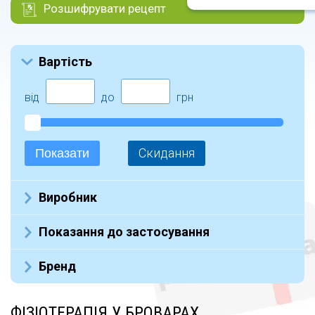
Розшифрувати рецепт
Вартість
від
до
грн
Скидання
Показати
Виробник
Не указан (32)
Показання до застосування
Бренд
ФІЗІОТЕРАПІЯ У БРОВАРАХ