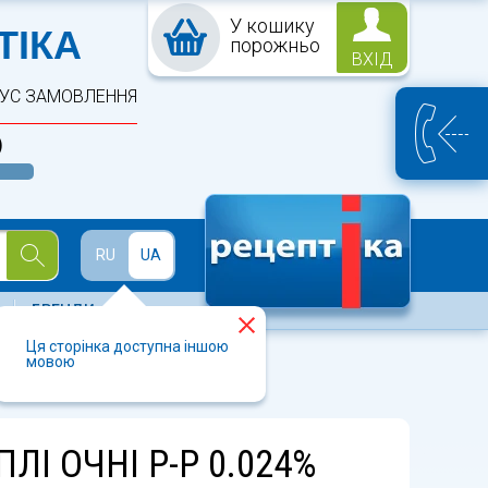
У кошику
ПТЕКА
ТІКА
порожньо
ВХІД
ТУС ЗАМОВЛЕННЯ
)
Й
RU
UA
БРЕНДИ
Ця сторінка доступна іншою
мовою
ЛІ ОЧНІ Р-Р 0.024%