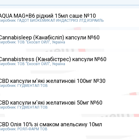
AQUA MAG+В6 рідкий 15мл саше №10
Виробник: ГАДОТ БИОКЕМИКАЛ ИНДАСТРИЗ ЛТД ИЗРАИЛЬ
Cannabisleep (Канабісліп) капсули №60
Виробник: ТОВ "Екосвіт ОЙЛ", Україна
Cannabistress (Канабістрес) капсули №60
Виробник: ТОВ "Екосвіт ОЙЛ", Україна
CBD капсули м'які желатинові 100мг №30
Виробник: ГУДМЕНТАЛ ТОВ
CBD капсули м'які желатинові 50мг №60
Виробник: ГУДМЕНТАЛ ТОВ
CBD Олія 10% зі смаком апельсину 10мл
Виробник: РОЯЛ-ФАРМ ТОВ