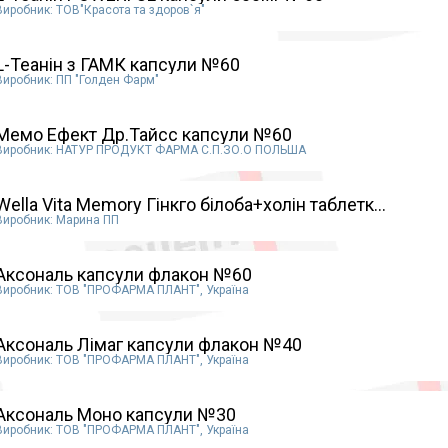
Виробник: ТОВ"Красота та здоров`я"
L-Теанін з ГАМК капсули №60
Виробник: ПП "Голден Фарм"
Mемо Ефект Др.Тайсс капсули №60
Виробник: НАТУР ПРОДУКТ ФАРМА С.П.ЗО.О ПОЛЬША
Wella Vita Memory Гінкго білоба+холін таблетк...
Виробник: Марина ПП
Аксональ капсули флакон №60
Виробник: TOB "ПРОФАРМА ПЛАНТ", Україна
Аксональ Лімаг капсули флакон №40
Виробник: TOB "ПРОФАРМА ПЛАНТ", Україна
Аксональ Моно капсули №30
Виробник: TOB "ПРОФАРМА ПЛАНТ", Україна