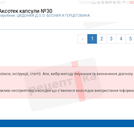
Аксотек капсули №30
Виробник: ЦИДОНИА Д.О.О. БОСНИЯ И ГЕРЦЕГОВИНА
«
1
2
3
4
5
описи, інструкції, статті). Але, вибір методу лікування та визначення діагноз
ожливі несприятливі наслідки що з'явилися внаслідок використання інформаці