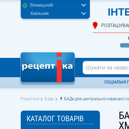
Вінницький
ІНТ
Хмільник
РОЗТАШУВА
СОЦІАЛЬНІ 
Рецептіка
Бади
💊 БАДи для центральної нервової с
Б
КАТАЛОГ ТОВАРІВ
Х