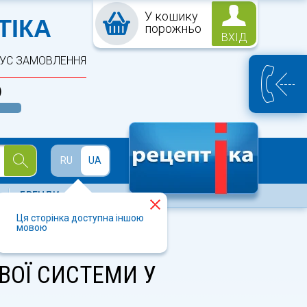
У кошику
ПТЕКА
ТІКА
порожньо
ВХІД
ТУС ЗАМОВЛЕННЯ
)
Й
RU
UA
БРЕНДИ
Ця сторінка доступна іншою
мовою
ВОЇ СИСТЕМИ У