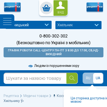
ВХІД
Хмільник
0-800-302-302
(Безкоштовно по Україні з мобільних)
ГРАФІК РОБОТИ CALL-ЦЕНТРУ ПН-ПТ З 8:00 ДО 17:00, СБ,НД-
ВИХІДНИЙ
Людям із порушеннями зору
RU
UA
Рецептіка
Медичні товари
💊 Косметичні прилади у
Ця сторінка доступна 
Хмільнику 🩺
мовою