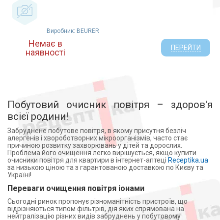
Виробник: BEURER
Немає в
ПЕРЕЙТИ
наявності
Побутовий очисник повітря – здоров'я
всієї родини!
Забруднене побутове повітря, в якому присутня безліч
алергенів і хвороботворних мікроорганізмів, часто стає
причиною розвитку захворювань у дітей та дорослих.
Проблема його очищення легко вирішується, якщо купити
очисники повітря для квартири в інтернет-аптеці
Receptika.ua
за низькою ціною та з гарантованою доставкою по Києву та
Україні!
Переваги очищення повітря іонами
Сьогодні ринок пропонує різноманітність пристроїв, що
відрізняються типом фільтрів, дія яких спрямована на
нейтралізацію різних видів забруднень у побутовому