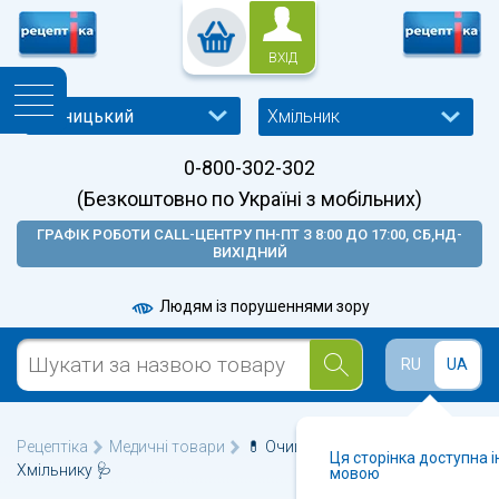
ВХІД
Хмільник
0-800-302-302
(Безкоштовно по Україні з мобільних)
ГРАФІК РОБОТИ CALL-ЦЕНТРУ ПН-ПТ З 8:00 ДО 17:00, СБ,НД-
ВИХІДНИЙ
Людям із порушеннями зору
RU
UA
Рецептіка
Медичні товари
💊 Очищувачі повітря у
Ця сторінка доступна 
Хмільнику 🩺
мовою