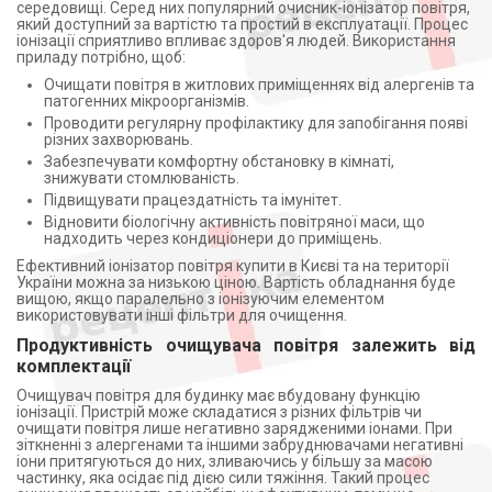
середовищі. Серед них популярний очисник-іонізатор повітря,
який доступний за вартістю та простий в експлуатації. Процес
іонізації сприятливо впливає здоров'я людей. Використання
приладу потрібно, щоб:
Очищати повітря в житлових приміщеннях від алергенів та
патогенних мікроорганізмів.
Проводити регулярну профілактику для запобігання появі
різних захворювань.
Забезпечувати комфортну обстановку в кімнаті,
знижувати стомлюваність.
Підвищувати працездатність та імунітет.
Відновити біологічну активність повітряної маси, що
надходить через кондиціонери до приміщень.
Ефективний іонізатор повітря купити в Києві та на території
України можна за низькою ціною. Вартість обладнання буде
вищою, якщо паралельно з іонізуючим елементом
використовувати інші фільтри для очищення.
Продуктивність очищувача повітря залежить від
комплектації
Очищувач повітря для будинку має вбудовану функцію
іонізації. Пристрій може складатися з різних фільтрів чи
очищати повітря лише негативно зарядженими іонами. При
зіткненні з алергенами та іншими забруднювачами негативні
іони притягуються до них, зливаючись у більшу за масою
частинку, яка осідає під дією сили тяжіння. Такий процес