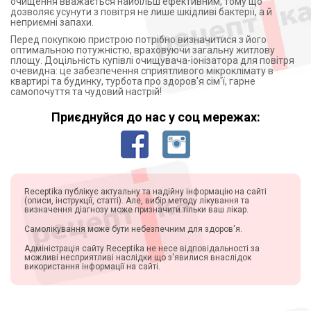
очищення вважається найбільш ефективним, тому що
дозволяє усунути з повітря не лише шкідливі бактерії, а й
неприємні запахи.
Перед покупкою пристрою потрібно визначитися з його
оптимальною потужністю, враховуючи загальну житлову
площу. Доцільність купівлі очищувача-іонізатора для повітря
очевидна: це забезпечення сприятливого мікроклімату в
квартирі та будинку, турбота про здоров'я сім'ї, гарне
самопочуття та чудовий настрій!
Приєднуйся до нас у соц мережах:
Receptika публікує актуальну та надійну інформацію на сайті
(описи, інструкції, статті). Але, вибір методу лікування та
визначення діагнозу може призначити тільки ваш лікар.
Самолікування може бути небезпечним для здоров'я.
Адміністрація сайту Receptika не несе відповідальності за
можливі несприятливі наслідки що з'явилися внаслідок
використання інформації на сайті.