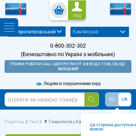
ВХІД
Кам'янське
0-800-302-302
(Безкоштовно по Україні з мобільних)
ГРАФІК РОБОТИ CALL-ЦЕНТРУ ПН-ПТ З 8:00 ДО 17:00, СБ,НД-
ВИХІДНИЙ
Людям із порушеннями зору
RU
UA
Рецептіка
Ліки
💊 Гінекологія у Кам'янському 🩺
Ця сторінка доступна 
мовою