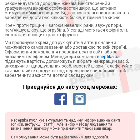
рекомендується дорослим жінкам. Він створений з
урахуванням вікових особливостей шкіри, що активно
стимулює обмінні процеси. Відновлює колагенові волокна та
забезпечує достатню кількість білків, вітамінів та кисню.
Крем проти тріщин – загоює невеликі рани, звужує пори,
пом'якшує шкіру, що огрубіла. У складі містяться ефірні олії,
екстракти цілющих трав та фруктів.
Ми пропонуємо крем для рук купити в аптеці онлайн з
можливістю самовивезення або доставкою по всій Україні.
Оформлення замовлення провадиться на сайті або за
вказаним телефоном. Менеджери компанії
receptika.ua
підкажуть вартість, допоможуть підібрати найкращий засіб,
виходячи з індивідуальних особливостей шкіри. Телефонуйте
та замовляйте продукцію від перевірених виробників, щоб
забезпечити захист та догляд своїм рукам.
Приєднуйся до нас у соц мережах:
Receptika публікує актуальну та надійну інформацію на сайті
(описи, інструкції, статті). Але, вибір методу лікування та
визначення діагнозу може призначити тільки ваш лікар.
Самолікування може бути небезпечним для здоров'я.