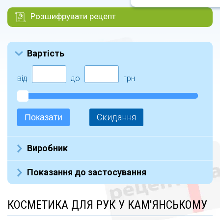
Розшифрувати рецепт
Вартість
від
до
грн
Скидання
Показати
Виробник
AHAVA (22)
Показання до застосування
СТИКС (15)
Urtekram (5)
антисептики для ніг (1)
КОСМЕТИКА ДЛЯ РУК У КАМ'ЯНСЬКОМУ
N.A. (1)
для женщин (3)
ISEHAN (3)