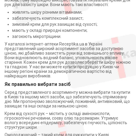
можна, тому необхідно використовувати лікувальні креми для
рук для захисту шкіри. Вони мають такі властивості:
живлять шкіру різними вітамінами;
забезпечують комплексний захист;
зимовий крем для рук захищає від сухості;
мають у складі природні компоненти;
загоюють мікротріщини.
У каталозі інтернет-аптеки Receptika.ua в Україні
представлений широкий асортимент засобів за доступною
ціною, які дбайливо захистять руки від зовнішнього впливу.
Вони відновлюють водний баланс, уповільнюють вікове
старіння. Кожен крем для рук дозволяє зберегти шкіру ніжною
та гладкою. У нас ви можете купити продукцію у Києві чи
іншому регіоні країни за демократичною вартістю від
найкращих виробників.
Як правильно вибрати засіб
Серед представленого асортименту можна вибрати та купити
в Києві та іншому місті засоби, що забезпечують спрямовану
дію. Ми пропонуємо зволожуючий, поживний, антивіковий, що
захищає та інші склади за низькою ціною.
Крем від сухості рук – містить у складі амінокислоти,
гігроскопічні речовини, соєву олію та розмарин. Утримує
вологу всередині епідермісу, забезпечує гнучкість, цілісність
структури шкіри.
Омолоджуючий – такий крем для рук купити у Києві