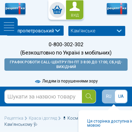
ВХІД
Кам'янське
0-800-302-302
(Безкоштовно по Україні з мобільних)
ГРАФІК РОБОТИ CALL-ЦЕНТРУ ПН-ПТ З 8:00 ДО 17:00, СБ,НД-
ВИХІДНИЙ
Людям із порушеннями зору
RU
UA
Рецептіка
Краса і догляд
💊 Косметика для рук у
Ця сторінка доступна 
Кам'янському 🩺
мовою