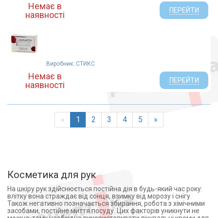
Немає в
ПЕРЕЙТИ
наявності
Виробник: СТИКС
Немає в
ПЕРЕЙТИ
наявності
«
1
2
3
4
5
»
Косметика для рук
На шкіру рук здійснюється постійна дія в будь-який час року:
влітку вона страждає від сонця, взимку від морозу і снігу.
Також негативно позначається збирання, робота з хімічними
засобами, постійне миття посуду. Цих факторів уникнути не