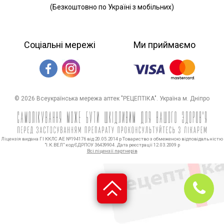
(Безкоштовно по Україні з мобільних)
Соціальні мережі
Ми приймаємо
© 2026 Всеукраїнська мережа аптек "РЕЦЕПТІКА". Україна м. Дніпро
Ліцензія видана ГІ ККЛС АЕ №194176 від 20.05.2014 р Товариство з обмеженою відповідальністю
"І.К.ВЕЛ" код ЄДРПОУ 36439904. Дата реєстрації 12.03.2009 р
Всі ліцензії партнерів