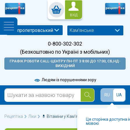
ВХІД
Кам'янське
0-800-302-302
(Безкоштовно по Україні з мобільних)
ГРАФІК РОБОТИ CALL-ЦЕНТРУ ПН-ПТ З 8:00 ДО 17:00, СБ,НД-
ВИХІДНИЙ
Людям із порушеннями зору
RU
UA
Рецептіка
Ліки
💊 Вітаміни у Кам'янському 🩺
Ця сторінка доступна 
мовою