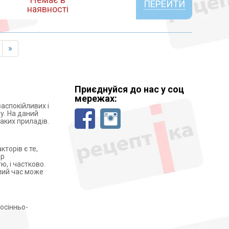
ПЕРЕЙТИ
наявності
»
Приєднуйся до нас у соц
мережах:
заспокійливих і
у. На даний
аких приладів.
торів є те,
ор
ю, і частково.
алий час може
осінньо-