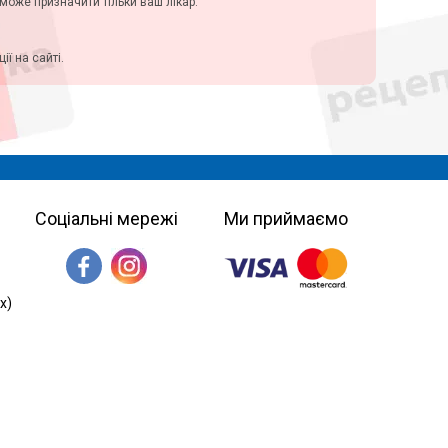
у може призначити тільки ваш лікар.
ї на сайті.
Соціальні мережі
Ми приймаємо
х)