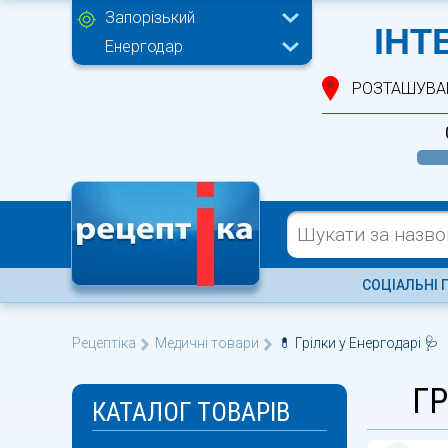
Запорізький
ІНТ
Енергодар
РОЗТАШУВА
СОЦІАЛЬНІ 
Рецептіка
Медичні товари
💊 Грілки у Енергодарі 🩺
ГР
КАТАЛОГ ТОВАРІВ