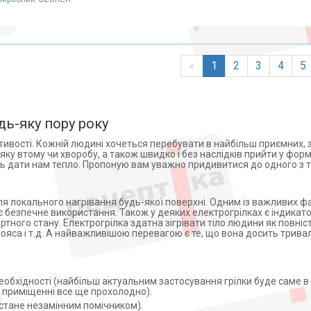
«
1
2
3
4
5
дь-яку пору року
стивості. Кожній людині хочеться перебувати в найбільш приємних, 
ку втому чи хворобу, а також швидко і без наслідків прийти у форм
уть дати нам тепло. Пропоную вам уважно придивитися до одного з т
 локального нагрівання будь-якої поверхні. Одним із важливих фак
 безпечне використання. Також у деяких електрогрілках є індикат
ного стану. Електрогрілка здатна зігрівати тіло людини як повніст
 пояса і т.д. А найважливішою перевагою є те, що вона досить трив
еобхідності (найбільш актуальним застосування грілки буде саме в 
в приміщенні все ще прохолодно).
стане незамінним помічником).