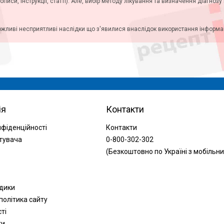
описи, інструкції, статті). Але, вибір методу лікування та визначення діагноз
ожливі несприятливі наслідки що з'явилися внаслідок використання інформаці
ія
Контакти
нфіденційності
Контакти
тувача
0-800-302-302
(Безкоштовно по Україні з мобільни
одики
політика сайту
сті
ти