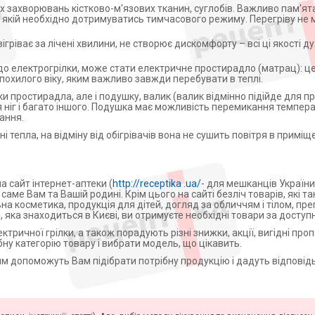
ах захворювань кістково-м'язових тканин, суглобів. Важливо пам'ят
 якій необхідно дотримуватись тимчасового режиму. Перегріву не
зігріває за лічені хвилини, не створює дискомфорту – всі ці якості 
о електрогрілки, може стати електричне простирадло (матрац): ц
 похилого віку, яким важливо завжди перебувати в теплі.
и простирадла, але і подушку, валик (валик відмінно підійде для п
я ніг і багато іншого. Подушка має можливість перемикання темпер
ання.
тепла, на відміну від обігрівачів вона не сушить повітря в приміще
а сайт інтернет-аптеки (
http://receptika .ua/
- для мешканців України)
саме Вам та Вашій родині. Крім цього на сайті безліч товарів, які 
на косметика, продукція для дітей, догляд за обличчям і тілом, пр
і, яка знаходиться в Києві, ви отримуєте необхідні товари за доступ
тричної грілки, а також порадують різні знижки, акції, вигідні проп
ібну категорію товару і вибрати модель, що цікавить.
ям допоможуть Вам підібрати потрібну продукцію і дадуть відповідь