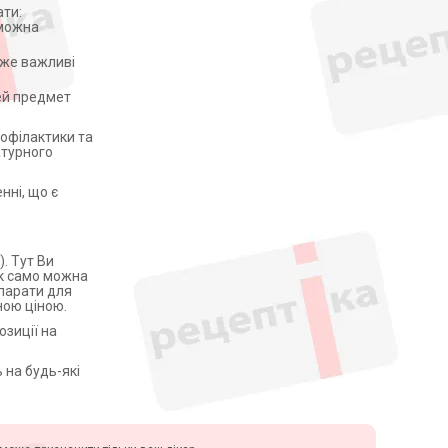
ати:
 можна
дуже важливі
ей предмет
рофілактики та
атурного
нні, що є
. Тут Ви
так само можна
епарати для
ною ціною.
озиції на
 на будь-які