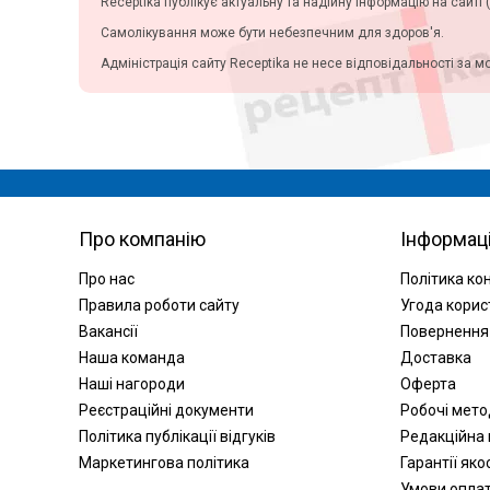
Receptika публікує актуальну та надійну інформацію на сайті (
Самолікування може бути небезпечним для здоров'я.
Адміністрація сайту Receptika не несе відповідальності за м
Про компанію
Інформац
Про нас
Політика ко
Правила роботи сайту
Угода корис
Вакансії
Повернення
Наша команда
Доставка
Наші нагороди
Оферта
Реєстраційні документи
Робочі мет
Політика публікації відгуків
Редакційна 
Маркетингова політика
Гарантії яко
Умови опла