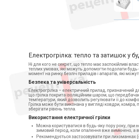
Yancheng Huida Medical
колясок
Instruments Co.Ltd. (1)
Медичні матраци
Брестский радиотехнический
завод, Беларусь (2)
Аплікатори Ляпко
ТОВ "Київгума" (2)
Лампи
ШАНХАЙ БИНФАН
Знезараження і кварцування
ИНДАСТРИАЛ КО., ЛТД КИТАЙ
(1)
Дарсонвалі
Магнітотерапія
Електрогрілка: тепло та затишок у бу
Рециркулятори
Ні для кого не секрет, що тепло має заспокійливі вла
теплих умовах, які можуть допомогти подолати будь-я
Алкотестери (алкометри)
момент на ринку безліч приладів і апаратів, які мож
Фізіотерапія
Безпека та універсальність
Апарати для електротерапії
Електрогрілка – електричний прилад, призначений для
що грілка покрита ізоляційним шаром, що передбачає
Активатори води
температури, який дозволить регулювати її до комфорт
Апарати для обличчя
Грілка може бути виконана у вигляді ковдри, коміра,
зберігати рівень тепла.
Віброакустичні апарати
Використання електричної грілки
Партнерська програма
Можна користуватися в будь-яку пору року, при н
дозиметри
зимовий період, коли опалення вже вимкнено, а 
Стерилізація
Рекомендується застосовувати при лихоманках (