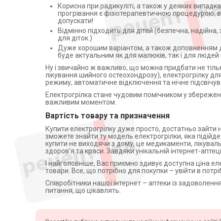
Корисна при радикуліті, а також у деяких випадк
Апатари Самоздрав
прогрівання є фізіотерапевтичною процедурою, в
Центрифуги
допускати!
Відмінно підходить для дітей (безпечна, надійна, 
Допплери
для діток.)
Аспіратори
Дуже хорошим варіантом, а також доповненням д
буде актуальним як для малюків, так і для людей
Слухові апарати
Ну і звичайно ж важливо, що можна придбати не тільк
Косметичні прилади
лікування шийного остеохондрозу), електрогрілку дл
режиму, автоматичне відключення та нічне підсвічув
Пульсоксиметри
Електрогрілка стане чудовим помічником у збереженні 
Іригатори
важливим моментом.
Офтальмологічні вироби
Вартість товару та призначення
Купити електрогрілку дуже просто, достатньо зайти н
зможете знайти ту модель електрогрілки, яка підійде 
купити не виходячи з дому, це медикаменти, лікуваль
здоров'я та краси. Завдяки унікальній інтернет-аптец
І найголовніше, Вас приємно здивує доступна ціна елек
товари. Все, що потрібно для покупки – увійти в потр
Співробітники нашої інтернет – аптеки із задоволенн
питання, що цікавлять.