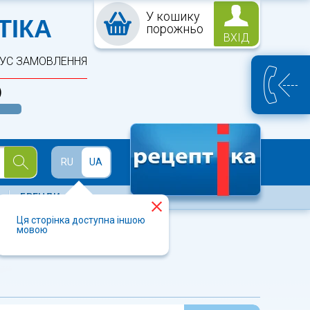
У кошику
ПТЕКА
ТІКА
порожньо
ВХІД
ТУС ЗАМОВЛЕННЯ
)
Й
RU
UA
БРЕНДИ
Ця сторінка доступна іншою
мовою