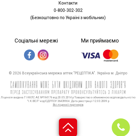
Контакти
0-800-302-302
(Безкоштовно по Україні з мобільних)
Соціальні мережі
Ми приймаємо
© 2026 Всеукраїнська мережа аптек "РЕЦЕПТІКА". Україна м. Дніпро
Ліцензія видана ГІ ККЛС АЕ №194176 від 20.05.2014 р Товариство з обмеженою відповідальністю
"І.К.ВЕЛ" код ЄДРПОУ 36439904. Дата реєстрації 12.03.2009 р
Всі ліцензії партнерів