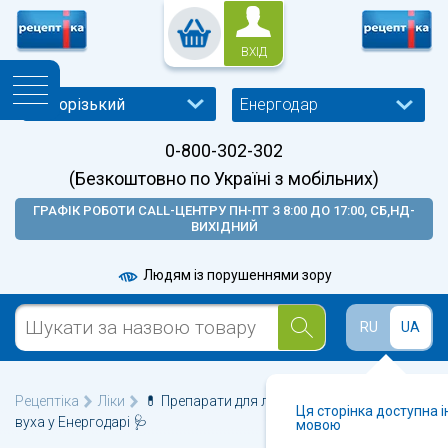
ВХІД
Енергодар
0-800-302-302
(Безкоштовно по Україні з мобільних)
ГРАФІК РОБОТИ CALL-ЦЕНТРУ ПН-ПТ З 8:00 ДО 17:00, СБ,НД-
ВИХІДНИЙ
Людям із порушеннями зору
RU
UA
Рецептіка
Ліки
💊 Препарати для лікування захворювань
Ця сторінка доступна 
вуха у Енергодарі 🩺
мовою