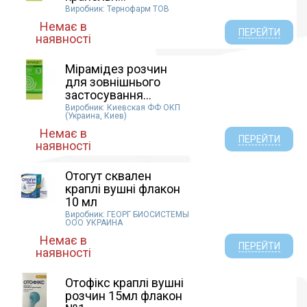
Виробник: Тернофарм ТОВ
Немає в
ПЕРЕЙТИ
наявності
Мірамідез розчин
для зовнішнього
застосування...
Виробник: Киевская ФФ ОКП
(Украина, Киев)
Немає в
ПЕРЕЙТИ
наявності
Отогут сквален
краплі вушні флакон
10 мл
Виробник: ГЕОРГ БИОСИСТЕМЫ
ООО УКРАИНА
Немає в
ПЕРЕЙТИ
наявності
Отофікс краплі вушні
розчин 15мл флакон