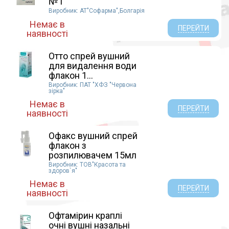
№1
Виробник: АТ"Софарма",Болгарія
Немає в
ПЕРЕЙТИ
наявності
Отто спрей вушний
для видалення води
флакон 1...
Виробник: ПАТ "ХФЗ "Червона
зірка"
Немає в
ПЕРЕЙТИ
наявності
Офакс вушний спрей
флакон з
розпилювачем 15мл
Виробник: ТОВ"Красота та
здоров`я"
Немає в
ПЕРЕЙТИ
наявності
Офтамірин краплі
очні вушні назальні