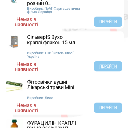
розчин 0...
Виробник: ПрАТ Фармацевтична
фірма Дарниця
Немає в
ПЕРЕЙТИ
наявності
СільверIS Вухо
краплі флакон 15 мл
Виробник: ТОВ "Исток-Плюс",
Україна
Немає в
ПЕРЕЙТИ
наявності
Фітосвічки вушні
Лікарські трави Mini
Виробник: Диас
Немає в
ПЕРЕЙТИ
наявності
ФУРАЦИЛІН КРАПЛІ