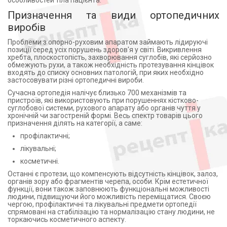
особливостей тіла пацієнта.
Призначення та види ортопедичних
виробів
Проблеми з опорно-руховим апаратом займають лідируючі
позиції серед усіх порушень здоров'я у світі. Викривлення
хребта, плоскостопість, захворювання суглобів, які серйозно
обмежують рухи, а також необхідність протезування кінцівок
входять до списку основних патологій, при яких необхідно
застосовувати різні ортопедичні вироби.
Сучасна ортопедія налічує близько 700 механізмів та
пристроїв, які використовують при порушеннях кістково-
суглобової системи, рухового апарату або органів чуття у
хронічній чи загостреній формі. Весь спектр товарів цього
призначення ділять на категорії, а саме:
профілактичні;
лікувальні;
косметичні.
Останні є протези, що компенсують відсутність кінцівок, залоз,
органів зору або фрагментів черепа, особи. Крім естетичної
функції, вони також заповнюють функціональні можливості
людини, підвищуючи його можливість переміщатися. Своєю
чергою, профілактичні та лікувальні предмети ортопедії
спрямовані на стабілізацію та нормалізацію стану людини, не
торкаючись косметичного аспекту.