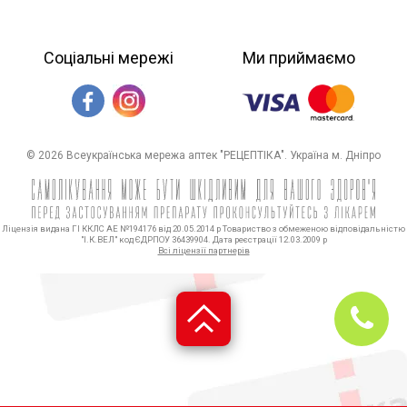
Соціальні мережі
Ми приймаємо
© 2026 Всеукраїнська мережа аптек "РЕЦЕПТІКА". Україна м. Дніпро
Ліцензія видана ГІ ККЛС АЕ №194176 від 20.05.2014 р Товариство з обмеженою відповідальністю
"І.К.ВЕЛ" код ЄДРПОУ 36439904. Дата реєстрації 12.03.2009 р
Всі ліцензії партнерів