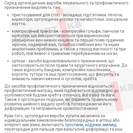
Серед ортопедичних виробів лікувального та профілактичного
призначення виділяють такі:
пристосування для стоп - вкладиші, підп'ятники, пелоти,
коректори, ортопедичні устілки та напівустілки, спеціальне
взуття;
компресійний трикотаж - компресійні гольфи, панчохи та
колготки, що використовуються при варикозному
розширенні вен нижніх кінцівок та першій появі судинних
зірочок, надмірній вазі, тромбозі глибоких вен та інших
аналогічних проблемах, а також у період вагітності та при
роботі, пов'язаної з тривалим перебуванням на ногах;
ортези - засоби відновлювального призначення, що
застосовуються після травм та хірургічного втручання. До
таких відносять бандажі, компресійні наколінники,
корсети, тутори та інші пристосування, що фіксують та
знімають навантаження із суглобів, хребта.
До засобів профілактичного призначення відноситься і
профілактичний матрац, який підбирається відповідно до
особливостей будови хребта сплячого, його віку та ваги.
Також є ортопедичні подушки, які сприяють правильному
розвитку шийного відділу хребта, попереджаючи його
деформацію та неправильне кровопостачання.
Крім того, ортопедичні вироби, купити які можна за
індивідуальним замовленням безпосередньо в аптеці або
інтернет-магазині, включають
тростини
,
ходунки
,
милиці
,
перегородки для пальців при вальгусній деформації та інші