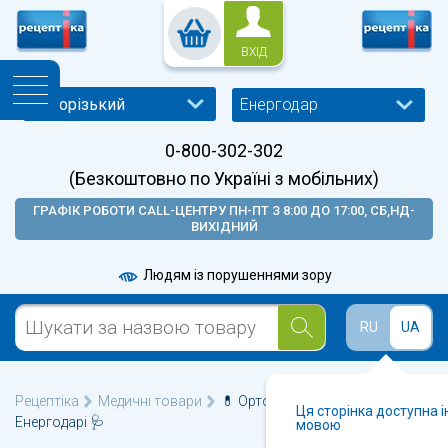
ВХІД
Енергодар
0-800-302-302
(Безкоштовно по Україні з мобільних)
ГРАФІК РОБОТИ CALL-ЦЕНТРУ ПН-ПТ З 8:00 ДО 17:00, СБ,НД-
ВИХІДНИЙ
Людям із порушеннями зору
RU
UA
Рецептіка
Медичні товари
💊 Ортопедичні вироби у
Ця сторінка доступна 
Енергодарі 🩺
мовою