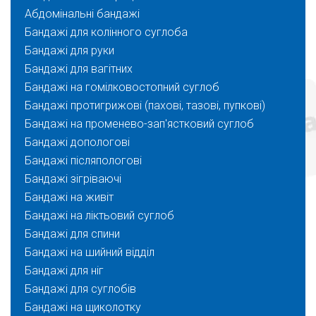
Абдомінальні бандажі
Бандажі для колінного суглоба
Бандажі для руки
Бандажі для вагітних
Бандажі на гомілковостопний суглоб
Бандажі протигрижові (пахові, тазові, пупкові)
Бандажі на променево-зап'ястковий суглоб
Бандажі допологові
Бандажі післяпологові
Бандажі зігріваючі
Бандажі на живіт
Бандажі на ліктьовий суглоб
Бандажі для спини
Бандажі на шийний відділ
Бандажі для ніг
Бандажі для суглобів
Бандажі на щиколотку