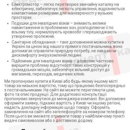
Електромотор – легко перетворює звичайну каталку на
електричну, забезпечує легкість управління, відрізняється
компактними розмірами для маневреності у вузьких
просторах.
Подушки для інвалідних візків – знімають велике
навантаження із проблемних зон, розподіляючи її по
всьому тілу, нормалізують кровообіг і перешкоджають
утворенню пролежнів.
Санітарне обладнання – таке доповнення можна купити в
Україні за ціною від нашого прямого постачальника, воно
допомагає справляти природну потребу, не завдаючи
дискомфорту знерухомленій людині.
Підйомник для інвалідних візків – дозволяє частково
вирішити проблему відсутності таких конструкцій у
громадських місцях, забезпечує вільний доступ до
магазинів, переходів, медичних клінік.
Ми пропонуємо купити в Києві або будь-якому іншому місті
товар за низькою вартістю, тому що працюємо безпосередньо
з постачальниками. На сайті ви можете переглянути ціни,
фото та опис продукції. Для додаткової консультації
пропонуємо звернутися до менеджера компанії. Він допоможе
оформити заявку, підкаже вартість у Києві чи іншому регіоні,
надасть докладну інформацію щодо товару. Оформіть
замовлення на сайті або зателефонуйте за номером телефону.
Після цього ви зможете отримати товар у найближчому пункті
видачі самовивозом або з доставкою додому.