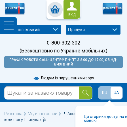
ВХІД
Прилуки
0-800-302-302
(Безкоштовно по Україні з мобільних)
ГРАФІК РОБОТИ CALL-ЦЕНТРУ ПН-ПТ З 8:00 ДО 17:00, СБ,НД-
ВИХІДНИЙ
Людям із порушеннями зору
RU
UA
Рецептіка
Медичні товари
💊 Аксесуари для інвалідних
Ця сторінка доступна 
колясок у Прилуках 🩺
мовою