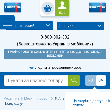
ВХІД
Прилуки
0-800-302-302
(Безкоштовно по Україні з мобільних)
ГРАФІК РОБОТИ CALL-ЦЕНТРУ ПН-ПТ З 8:00 ДО 17:00, СБ,НД-
ВИХІДНИЙ
Людям із порушеннями зору
RU
UA
Рецептіка
Медичні товари
💊 Апарати для обличчя у
Ця сторінка доступна 
Прилуках 🩺
мовою