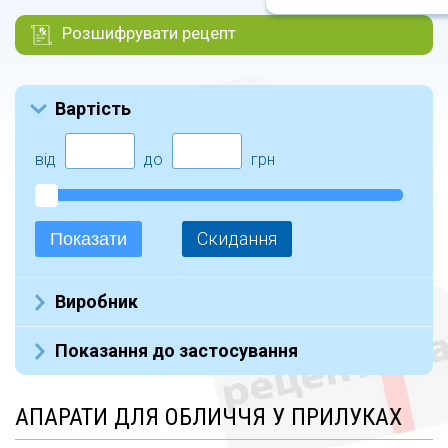
Розшифрувати рецепт
Вартість
від
до
грн
Скидання
Показати
Виробник
Не указан (5)
Показання до застосування
АПАРАТИ ДЛЯ ОБЛИЧЧЯ У ПРИЛУКАХ