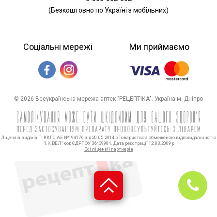
(Безкоштовно по Україні з мобільних)
Соціальні мережі
Ми приймаємо
© 2026 Всеукраїнська мережа аптек "РЕЦЕПТІКА". Україна м. Дніпро
Ліцензія видана ГІ ККЛС АЕ №194176 від 20.05.2014 р Товариство з обмеженою відповідальністю
"І.К.ВЕЛ" код ЄДРПОУ 36439904. Дата реєстрації 12.03.2009 р
Всі ліцензії партнерів