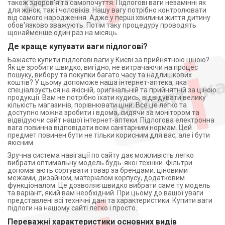
також здоров'я та самопочуття. Підлогові ваги незамінні як
для жінок, так і чоловіків. Нашу вагу потрібно контролювати
від самого народження. Адже у перші хвилини життя дитину
обов'язково зважують. Потім таку процедуру проводять
щонайменше один раз на місяць.
Де краще купувати ваги підлогові?
Бажаєте купити підлогові ваги у Києві за прийнятною ціною?
Як це зробити швидко, вигідно, не витрачаючи на процес
пошуку, вибору та покупки багато часу та надлишкових
коштів? У цьому допоможе наша інтернет-аптека, яка
спеціалізується на якісній, оригінальній та прийнятній за ціною
продукції. Вам не потрібно їхати кудись, відвідувати велику
кількість магазинів, порівнювати ціни. Все це легко та
доступно можна зробити і вдома, сидячи за монітором та
відвідуючи сайт нашої інтернет-аптеки. Підлогова електронна
вага повинна відповідати всім санітарним нормам. Цей
предмет повинен бути не тільки корисним для вас, але і бути
якісним.
Зручна система навігації по сайту дає можливість легко
вибрати оптимальну модель будь-якої техніки. Фільтри
допомагають сортувати товар за брендами, ціновими
межами, дизайном, матеріалом корпусу, додатковим
функціоналом. Це дозволяє швидко вибрати саме ту модель
та варіант, який вам необхідний. При цьому до вашої уваги
представлені всі технічні дані та характеристики. Купити ваги
підлоги на нашому сайті легко і просто.
Переважні характеристики основних видів