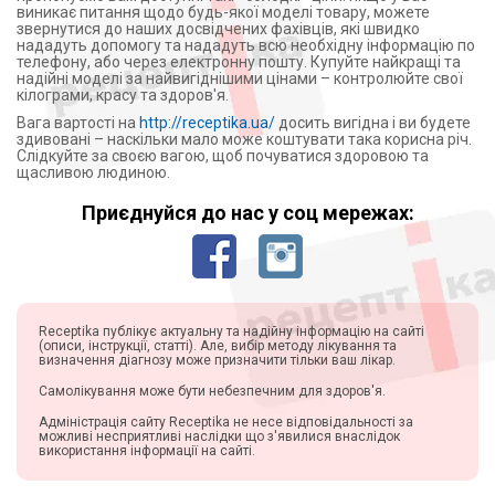
виникає питання щодо будь-якої моделі товару, можете
звернутися до наших досвідчених фахівців, які швидко
нададуть допомогу та нададуть всю необхідну інформацію по
телефону, або через електронну пошту. Купуйте найкращі та
надійні моделі за найвигіднішими цінами – контролюйте свої
кілограми, красу та здоров'я.
Вага вартості на
http://receptika.ua/
досить вигідна і ви будете
здивовані – наскільки мало може коштувати така корисна річ.
Слідкуйте за своєю вагою, щоб почуватися здоровою та
щасливою людиною.
Приєднуйся до нас у соц мережах:
Receptika публікує актуальну та надійну інформацію на сайті
(описи, інструкції, статті). Але, вибір методу лікування та
визначення діагнозу може призначити тільки ваш лікар.
Самолікування може бути небезпечним для здоров'я.
Адміністрація сайту Receptika не несе відповідальності за
можливі несприятливі наслідки що з'явилися внаслідок
використання інформації на сайті.