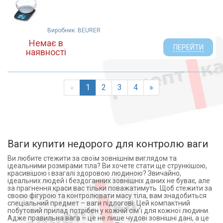
Виробник: BEURER
Немає в
ПЕРЕЙТИ
наявності
«
1
2
3
4
»
Ваги купити недорого для контролю ваги
Ви любите стежити за своїм зовнішнім виглядом та
ідеальними розмірами тіла? Ви хочете стати ще стрункішою,
красивішою і взагалі здоровою людиною? Звичайно,
ідеальних людей і бездоганних зовнішніх даних не буває, але
за прагнення краси вас тільки поважатимуть. Щоб стежити за
своєю фігурою та контролювати масу тіла, вам знадобиться
спеціальний предмет – ваги підлогові. Цей компактний
побутовий прилад потрібен у кожній сім'ї для кожної людини.
Адже правильна вага – це не лише чудові зовнішні дані, а це