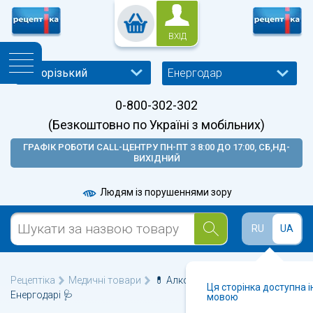
ВХІД
Енергодар
0-800-302-302
(Безкоштовно по Україні з мобільних)
ГРАФІК РОБОТИ CALL-ЦЕНТРУ ПН-ПТ З 8:00 ДО 17:00, СБ,НД-
ВИХІДНИЙ
Людям із порушеннями зору
RU
UA
Рецептіка
Медичні товари
💊 Алкотестери (алкометри) у
Ця сторінка доступна 
Енергодарі 🩺
мовою