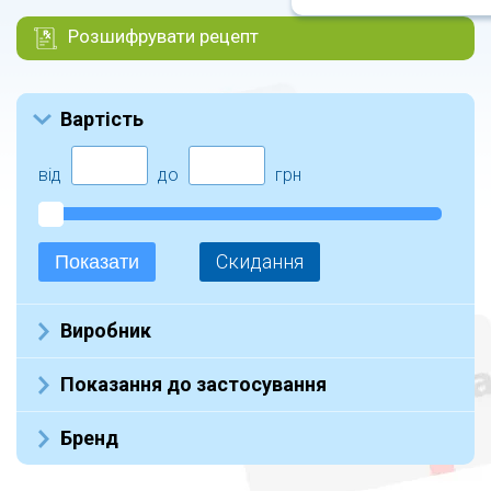
Розшифрувати рецепт
Вартість
від
до
грн
Скидання
Показати
Виробник
Не указан (8)
Показання до застосування
Бренд