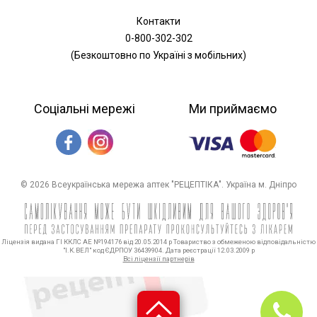
Контакти
0-800-302-302
(Безкоштовно по Україні з мобільних)
Соціальні мережі
Ми приймаємо
© 2026 Всеукраїнська мережа аптек "РЕЦЕПТІКА". Україна м. Дніпро
Ліцензія видана ГІ ККЛС АЕ №194176 від 20.05.2014 р Товариство з обмеженою відповідальністю
"І.К.ВЕЛ" код ЄДРПОУ 36439904. Дата реєстрації 12.03.2009 р
Всі ліцензії партнерів