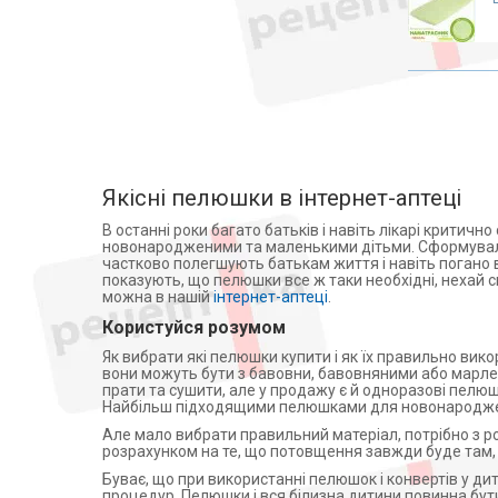
Медичні матраци
Аплікатори Ляпко
Лампи
Знезараження і кварцування
Дарсонвалі
Магнітотерапія
Рециркулятори
Якісні пелюшки в інтернет-аптеці
Алкотестери (алкометри)
В останні роки багато батьків і навіть лікарі критич
Фізіотерапія
новонародженими та маленькими дітьми. Сформувалас
частково полегшують батькам життя і навіть погано 
Апарати для електротерапії
показують, що пелюшки все ж таки необхідні, нехай сп
можна в нашій
інтернет-аптеці
.
Активатори води
Користуйся розумом
Апарати для обличчя
Як вибрати які пелюшки купити і як їх правильно вико
Віброакустичні апарати
вони можуть бути з бавовни, бавовняними або марлев
Партнерська програма
прати та сушити, але у продажу є й одноразові пелюш
Найбільш підходящими пелюшками для новонароджен
дозиметри
Але мало вибрати правильний матеріал, потрібно з 
Стерилізація
розрахунком на те, що потовщення завжди буде там, д
Апатари Самоздрав
Буває, що при використанні пелюшок і конвертів у д
процедур. Пелюшки і вся білизна дитини повинна бути