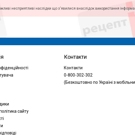
ожливі несприятливі наслідки що з'явилися внаслідок використання інформаці
ія
Контакти
нфіденційності
Контакти
тувача
0-800-302-302
(Безкоштовно по Україні з мобільни
одики
політика сайту
сті
ти
ідповіді