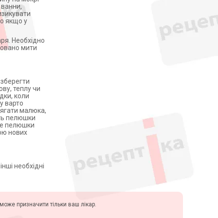
 ванни,
изикувати
во якщо у
аря. Необхідно
довано мити
 зберегти
ву, теплу чи
дки, коли
у варто
дягати малюка,
уть пелюшки
іше пелюшки
вою нових
інші необхідні
у може призначити тільки ваш лікар.