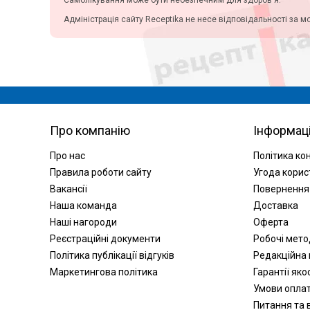
Самолікування може бути небезпечним для здоров'я.
Адміністрація сайту Receptika не несе відповідальності за м
Про компанію
Інформац
Про нас
Політика ко
Правила роботи сайту
Угода корис
Вакансії
Повернення
Наша команда
Доставка
Наші нагороди
Оферта
Реєстраційні документи
Робочі мет
Політика публікації відгуків
Редакційна 
Маркетингова політика
Гарантії яко
Умови опла
Питання та в