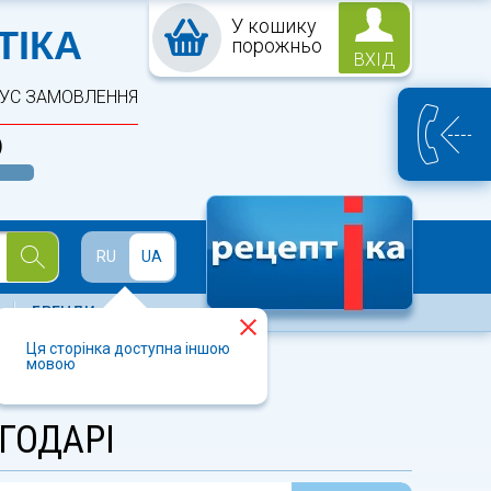
У кошику
ПТЕКА
ТІКА
порожньо
ВХІД
ТУС ЗАМОВЛЕННЯ
)
Й
RU
UA
БРЕНДИ
Ця сторінка доступна іншою
мовою
ГОДАРІ