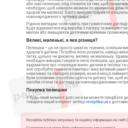
Центрифуги
або сирі пелюшки, слід стежити за тим, щоб промежи
необхідно, щоб немовля мінімум по хвилині на день 
Допплери
здоров'ям малюка). Варто використовувати спеціальн
Аспіратори
новонародженого чутлива шкіра.
Слухові апарати
Рідкісні випадки, коли навіть при грамотному догляді
буде відмовитися від виробів з паперу та використ
Косметичні прилади
милом або змащувати дитячими кремами промежину
Пульсоксиметри
Великі, маленькі, а яка різниця?
Іригатори
Пелюшка – це не просто шматок тканини, оскільки в
здоров'я дитини. Потрібно ясно розуміти, навіщо ви
Офтальмологічні вироби
легку, щільну чи дихаючу, велику чи маленьку. Здава
необхідно використовувати легкі пелюшки, що дихають
задуматися про «перевдягання» дитини в тепліші та 
але спробуйте поміняти памперс і вже великий шмат
невеликих та середніх розмірів, вони й місця займа
були основним способом одягнути дитину так, щоб во
засобів гігієни та догляду за новонародженими потре
Покупка пелюшки
У будь-який момент для і ночі ви можете придбати ди
товари в нашій інтернет-аптеці
receptika.ua
з доставко
Receptika публікує актуальну та надійну інформацію на сайті (