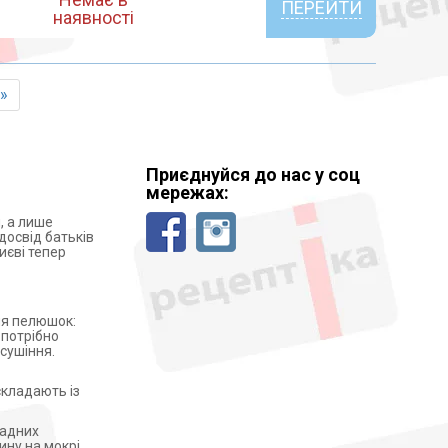
ПЕРЕЙТИ
наявності
»
Приєднуйся до нас у соц
мережах:
, а лише
досвід батьків
иєві тепер
ння пелюшок:
 потрібно
сушіння.
складають із
ладних
ину на мокрі