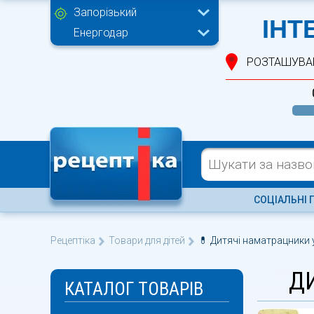
Запорізький
ІНТ
Енергодар
РОЗТАШУВА
СОЦІАЛЬНІ 
Рецептіка
Товари для дітей
💊 Дитячі наматрацники у
Д
КАТАЛОГ ТОВАРІВ