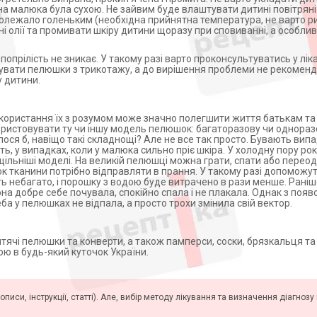
на малюка була сухою. Не зайвим буде влаштувати дитині повітряні
полежало голеньким (необхідна прийнятна температура, не варто р
і олії та промивати шкіру дитини щоразу при сповиванні, а особли
 попрілість не зникає. У такому разі варто проконсультуватись у лік
овувати пелюшки з трикотажу, а до вирішення проблеми не рекомен
 дитини.
икористання їх з розумом може значно полегшити життя батькам та
користовувати ту чи іншу модель пелюшок: багаторазову чи одноразо
лося б, навіщо такі складнощі? Але не все так просто. Бувають випа
, у випадках, коли у малюка сильно пріє шкіра. У холодну пору рок
щільніші моделі. На великій пелюшці можна грати, спати або перео
ок тканини потрібно відправляти в прання. У такому разі допомож
ють небагато, і порошку з водою буде витрачено в рази менше. Ран
на добре себе почувала, спокійно спала і не плакала. Однак з поя
ба у пелюшках не відпала, а просто трохи змінила свій вектор.
тячі пелюшки та конверти, а також памперси, соски, брязкальця та 
ю в будь-який куточок України.
описи, інструкції, статті). Але, вибір методу лікування та визначення діагноз