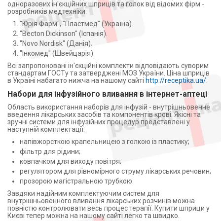
одноразових ін'єкційних шприців та голок від відомих фірм -
розробників медтехніки:
"Юрія Фарм", "Пластмед" (Україна).
"Becton Dickinson" (Іспанія).
"Novo Nordisk" (Данія).
"Інкомед" (Швейцарія).
Всі запропоновані ін'єкційні комплекти відповідають суворим
стандартам ГОСТу та затверджені МОЗ України. Ціна шприців
в Україні набагато нижча на нашому сайті
http://receptika.ua/
.
Набори для інфузійного вливання в інтернет-аптеці
Область використання наборів для інфузій - внутрішньовенне
введення лікарських засобів та компонентів крові. Якісні та
зручні системи для інфузійних процедур представлені у
наступній комплектації:
напівжорсткою крапельницею з голкою із пластику;
фільтр для рідини;
ковпачком для виходу повітря;
регулятором для рівномірного струму лікарських речовин;
прозорою магістральною трубкою.
Завдяки надійним комплектуючим систем для
внутрішньовенного вливання лікарських розчинів можна
повністю контролювати весь процес терапії. Купити шприци у
Києві тепер можна на нашому сайті легко та швидко.