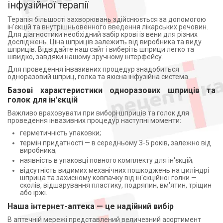
інфузійної терапії
Терапія більшості захворювань здійснюється за допомогою
ін'єкцій та внутрішньовенного введення лікарських речовин.
Для діагностики необхідний забір крові із вени для різних
досліджень. Ціна шприців залежить від виробника та виду
шприців. Відвідайте наш сайт і виберіть шприци легко та
швидко, завдяки нашому зручному інтерфейсу.
Для проведення інвазивних процедур знадобиться
одноразовий шприц, голка та якісна інфузійна система.
Базові характеристики одноразових шприців та
голок для ін'єкцій
Важливо враховувати при виборі шприців та голок для
проведення інвазивних процедур наступні моменти:
герметичність упаковки;
термін придатності — в середньому 3-5 років, залежно від
виробника;
наявність в упаковці повного комплекту для ін'єкцій;
відсутність видимих механічних пошкоджень на циліндрі
шприца та захисному ковпачку від ін'єкційної голки —
сколів, відшарування пластику, подряпин, вм'ятин, тріщин
або іржі.
Наша інтернет-аптека — це надійний вибір
В аптечній мережі представлений величезний асортимент