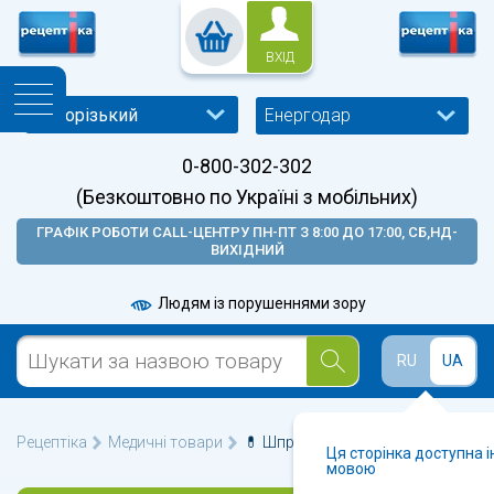
ВХІД
Енергодар
0-800-302-302
(Безкоштовно по Україні з мобільних)
ГРАФІК РОБОТИ CALL-ЦЕНТРУ ПН-ПТ З 8:00 ДО 17:00, СБ,НД-
ВИХІДНИЙ
Людям із порушеннями зору
RU
UA
Рецептіка
Медичні товари
💊 Шприци у Енергодарі 🩺
Ця сторінка доступна 
мовою