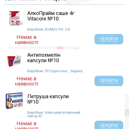
Глутаминовая кислота (1)
Глюкоза (1)
АлкоПрайм саше 4г
Vitacore №10
Фумаровая кислота (1)
Виробник: BioMylz Pvt. Ltd.
Немає в
ПЕРЕЙТИ
наявності
Антипохмелін
капсули №10
Виробник: ПП Евро-плюс , Україна
Немає в
ПЕРЕЙТИ
наявності
Петруша капсули
№10
Виробник: Київський вітамінний
завод АТ
Немає в
ПЕРЕЙТИ
наявності