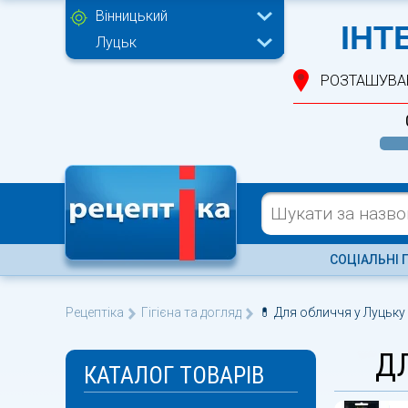
Вінницький
ІНТ
Луцьк
РОЗТАШУВА
СОЦІАЛЬНІ 
Рецептіка
Гігієна та догляд
💊 Для обличчя у Луцьку
Д
КАТАЛОГ ТОВАРІВ