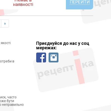
ПЕРЕЙТИ
наявності
»
Приєднуйся до нас у соц
 якості
мережах:
потреби в
иск, часто
може бути
кщо неправильно