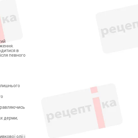
гий
дження.
одитися в
після певного
колишнього
го
справляючись
ах дерми;
кової олії і