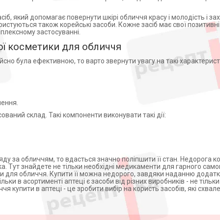
сіб, який допомагає повернути шкірі обличчя красу і молодість і за
стуються також корейські засоби. Кожне засіб має свої позитивні в
мплексному застосуванні.
ої косметики для обличчя
сно була ефективною, то варто звернути увагу на такі характерист
лення.
ваний склад. Такі компоненти виконувати такі дії:
яду за обличчям, то вдасться значно поліпшити її стан. Недорога 
а. Тут знайдете не тільки необхідні медикаменти для гарного само
ки для обличчя. Купити її можна недорого, завдяки наданню додат
ьки в асортименті аптеці є засоби від різних виробників - не тільки 
чя купити в аптеці - це зробити вибір на користь засобів, які схвале