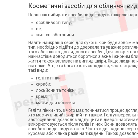
Центрифуги
Косметичні засоби для обличчя: вид
Lab. Dermatologiques Uriage
Допплери
(Франция) (17)
Перш ніж вибирати засоби по догляду за шкірою варт
Адверсо (13)
Аспіратори
особливості типу;
Ельфа ЗАТ (13)
Слухові апарати
вік;
Apivita (24)
Косметичні прилади
життєві обставини.
Аромашка (9)
Пульсоксиметри
Навіть найкраща серія для сухої шкіри буде зовсім м
Биодерма (1)
тип, необхідно підійти до дзеркала та уважно розгля
Іригатори
того або іншого доглядового засобу. Для конкретного 
ЛЕМУАН ЭСТОНИЯ ОЮ
найчастіше доводиться боротися з акне і жирним бли
Офтальмологічні вироби
ЭСТОНИЯ (1)
життя також впливає на вигляд шкіри. Якщо людина к
відтінків. А ті, хто багато їсть солодкого, часто ст
Weleda AG (9)
такі види:
Деліта ТОВ м. Донецьк (5)
гелі та пінки;
Ароматика (3)
скраби;
Лаборатуар НІЖИ (3)
лосьйони та тоніки;
Lab. SVR (Франция) (19)
крем;
маски для обличчя.
ТОВ"Красота та здоров`я" (2)
Гелі та пінки - то, з чого має починатися процес догл
Селком ЛТД ТОВ (1)
хто має чутливий і жирний тип шкіри. Гелі універсаль
ТОВ "НАТУРПРО" (6)
застосування дозволяє відлущити відмерлі частини еп
використовуються після гелів і пінок. Вони дозволять т
Elfa Pharm (4)
засобом по догляду за нею. Часто в доглядової серії
Ботаніка (2)
курсами або кілька разів на тиждень. Також дозволяю