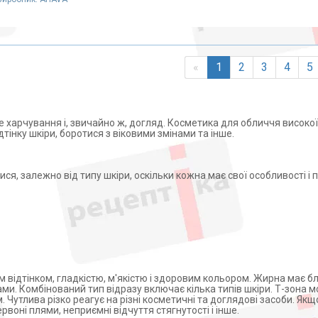
«
1
2
3
4
5
е харчування і, звичайно ж, догляд. Косметика для обличчя високої
тінку шкіри, боротися з віковими змінами та інше.
, залежно від типу шкіри, оскільки кожна має свої особливості і 
відтінком, гладкістю, м'якістю і здоровим кольором. Жирна має бл
и. Комбінований тип відразу включає кілька типів шкіри. Т-зона 
м. Чутлива різко реагує на різні косметичні та доглядові засоби. Я
ервоні плями, неприємні відчуття стягнутості і інше.