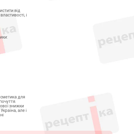
хистити від
ластивості, і
ики:
косметика для
почуття.
кової знижки
Україна, але і
ні