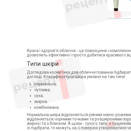
Медичні матраци
ФЕДЕРАЦИЯ (7)
СБ Мур (7)
Аплікатори Ляпко
ТОВ ЧОЙС (27)
Лампи
Медифарма (11)
Знезараження і кварцування
Др. Тайсс Натурварен Гмбх,
Дарсонвалі
Німеччина (1)
Магнітотерапія
РІПЛЕЙ ТОВ (3)
Beiersdorf (4)
Рециркулятори
Краса і здоров'я обличчя - це повноцінне і комплексн
Eucerin (6)
Алкотестери (алкометри)
дозволить ефективно і просто добитися красивого від
ТОВ МНВО БІОКОН (32)
Типи шкіри
Фізіотерапія
ТОВМНВОБiокон, Україна (4)
Апарати для електротерапії
Доглядова косметика для обличчя повинна підбиратися
Георг Біосистеми ТОВ (5)
догляді. Класифікується шкіра умовно на такі типи:
Активатори води
Dr.Theiss Naturwaren GmbH
нормальна;
(10)
Апарати для обличчя
чутлива;
ЭЛЬФА ФАРМ СП. З.О.О.
Віброакустичні апарати
суха;
ПОЛЬША (14)
жирна;
Партнерська програма
SVR laboratoires (8)
комбінована.
дозиметри
ЛАБОРАТОРИИ НИЖИ
Нормальна шкіра відрізняється рівним ніжно-рожевим 
Стерилізація
ФРАНЦИЯ (10)
відрізняється чорними точками та розширеними порам
жирної та з блиском. А щоки - сухого типу, з лущення
Апатари Самоздрав
Pierre Fabre Dermo-
їх підібрати, то можуть на її поверхні утворюватися ч
Cosmetique (Франция) (3)