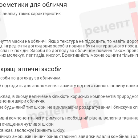
косметики для обличчя
 аналізу таких характеристик:
ття маски на обличчі. Якщо текстура не підходить, то навіть доро
і. Інгредієнти доглядових засобів повинні бути натурального похо
ла і їх похідні. Засоби по догляду за обличчям повинні також пров
них молекул, пептидів, кислот. Ефективність можна оцінити тільки 
кращі аптечні засоби
асоби по догляду за обличчям:
ий підходить для зволоження і захисту від негативного впливу нав
клад, в якому величезна кількість корисних компонентів природно
нення шкіри обличчя;
є будь-який тип шкіри, не викликаючи роздратування і блискуче 
ивні компоненти, які утримують необхідний рівень вологи в тканин
я очищення чутливої шкіри;
свіжає, зволожує і живить шкіру;
их зморшків і інших ознак старіння, завдяки вдалій комбінації олив