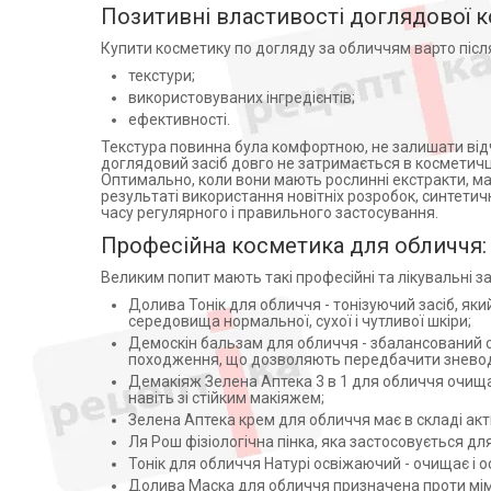
Реал Косметик (1)
Позитивні властивості доглядової 
ПП "Фармацевтична фабрика
Купити косметику по догляду за обличчям варто після
"НВО "Ельфа" (2)
текстури;
ТОВ "НВО "Фітобіотехнології"
(5)
використовуваних інгредієнтів;
ефективності.
НЕОКОСМЕД КО ЛТД
ТАИЛАНД (1)
Текстура повинна була комфортною, не залишати відчу
доглядовий засіб довго не затримається в косметичц
Фитодоктор ООО (2)
Оптимально, коли вони мають рослинні екстракти, мас
Міжнародна дистрибуція і
результаті використання новітніх розробок, синтетич
логістика ТОВ (1)
часу регулярного і правильного застосування.
Laboratoires Dermatologiques
Професійна косметика для обличчя: 
D'Uriage (25)
Великим попит мають такі професійні та лікувальні з
Дельта Медікел Промоушнз
АГ (3)
Долива Тонік для обличчя - тонізуючий засіб, як
середовища нормальної, сухої і чутливої шкіри;
Арніка,Україна (4)
Демоскін бальзам для обличчя - збалансований с
АРОМАТ ООО УКРАИНА (1)
походження, що дозволяють передбачити зневод
Аромат ТОВ (1)
Демакіяж Зелена Аптека 3 в 1 для обличчя очища
навіть зі стійким макіяжем;
Гуанчжоу Юсонг Рифайнмент
Зелена Аптека крем для обличчя має в складі акт
Кемикел Ко. (1)
Ля Рош фізіологічна пінка, яка застосовується дл
Ningbo (1)
Тонік для обличчя Натурі освіжаючий - очищає і о
Эльфа ФФ НПО (1)
Долива Маска для обличчя призначена проти мімічн