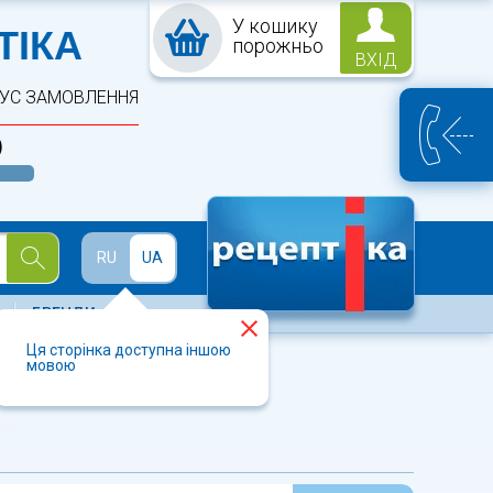
У кошику
ПТЕКА
ТІКА
порожньо
ВХІД
ТУС ЗАМОВЛЕННЯ
)
Й
RU
UA
БРЕНДИ
Ця сторінка доступна іншою
мовою