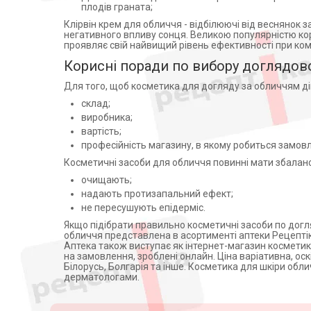
Ельфа лабораторія ТОВ (1)
плодів граната;
Фармаком (1)
Клірвін крем для обличчя - відбілюючі від веснянок за
негативного впливу сонця. Великою популярністю кори
Laboratoires
проявляє свій найвищий рівень ефективності при ко
Expanscience(Франция) (3)
Корисні поради по вибору доглядов
Lab.NIGY,Франция (3)
ТОВ НВО Фітобіотехнології (1)
Для того, щоб косметика для догляду за обличчям дій
Вертекс (1)
склад;
Лаборатуар НІЖИ, Франція
виробника;
(1)
вартість;
Стифел (1)
професійність магазину, в якому робиться замов
Ключі Здоров`я ТОВ (1)
Косметичні засоби для обличчя повинні мати збалансо
Хербіон Пакистан Прайвет
очищають;
Лімітед (3)
надають протизапальний ефект;
Юнілівер Україна ТОВ (1)
не пересушують епідерміс.
Якщо підібрати правильно косметичні засоби по догл
обличчя представлена в асортименті аптеки Рецептік
Аптека також виступає як інтернет-магазин космети
на замовлення, зроблені онлайн. Ціна варіативна, оскіл
Білорусь, Болгарія та інше. Косметика для шкіри облич
дерматологами.