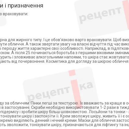
и і призначення
о враховувати:
арна для жирного типу. І це обов'язково варто враховувати. Щоб ви
нути обличчя. А також звертати увагу на власні відчуття під час ви
періоду життя характерні свої особливості. Наприклад, в підлітков
ском. А після 25 починається боротьба з першими віковими змінами
урить і зловживає алкогольними напоями, то шкіра стає жовтувато
раждають від почервоніння. Косметика для догляду за шкірою обличчя
яду за обличчям. Пінки легші за текстурою. Їх вважають за краще в о
ні в застосуванні. Скраби необхідно використовувати 1-2 рази в тижд
ідермісу і зробити шкіру більш шовковистою. Лосьйони та тоніки - з
онізувати шкіру і заспокоїти її. Крем зволожує шкіру, живить її і є
 окремо виділяють денний і нічний креми. Маски для обличчя засто
ть зволожити, тонізувати шкіру, призначаються для ліфтингу та ін