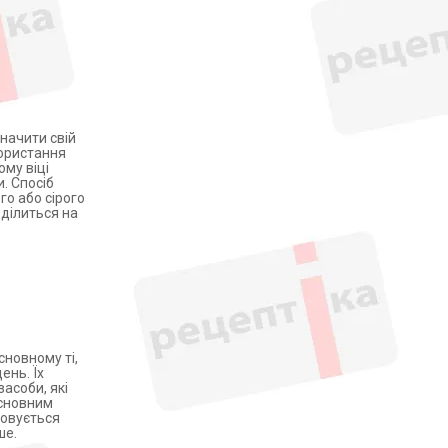
значити свій
користання
ому віці
. Спосіб
го або сірого
 ділиться на
сновному ті,
ень. Їх
асоби, які
 основним
совується
ше.