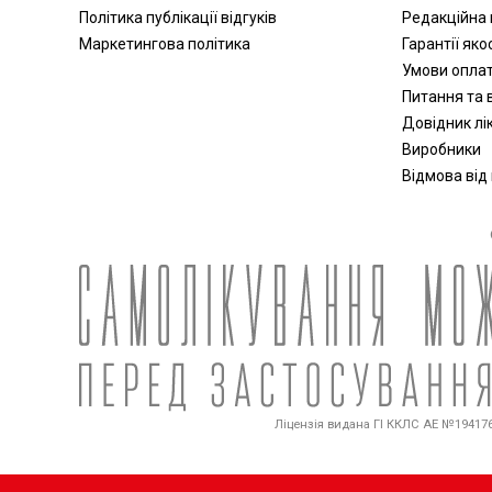
Політика публікації відгуків
Редакційна 
Маркетингова політика
Гарантії яко
Умови опла
Питання та в
Довідник лік
Виробники
Відмова від
Ліцензія видана ГІ ККЛС АЕ №194176 