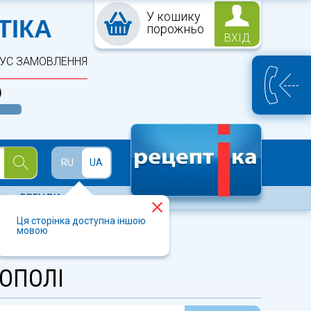
У кошику
ПТЕКА
ТІКА
порожньо
ВХІД
ТУС ЗАМОВЛЕННЯ
)
Й
RU
UA
БРЕНДИ
Ця сторінка доступна іншою
мовою
КОПОЛІ