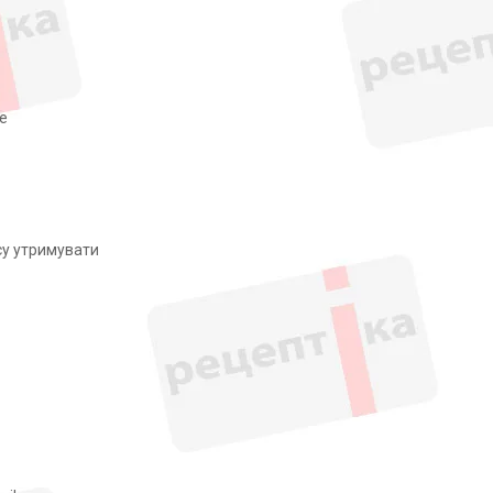
е
су утримувати