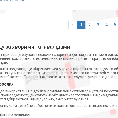
«
1
2
3
4
5
у за хворими та інвалідами
ут при обслуговуванні лежачих хворих та догляду за літніми людьм
чення комфортного носіння, мають щільно прилеглі краї, що запоб
ідин.
іанти продукції, що відрізняються маркою виробника, складом та о
жна купити на сайті за низькою ціною в Києві та на території Україн
тієї категорії населення країни, яка потребує регулярного догляд
рослих
е використання підгузків, оскільки вона супроводжується почуття
ю працездатності, диктують необхідність застосування індивідуальн
яких підбираються індивідуально, використовуються:
перації, коли потрібно забезпечити пацієнтові горизонтальне полож
стільним режимом.