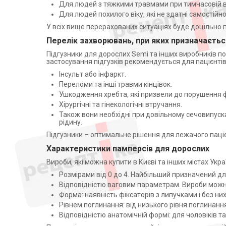
Белла-Трейд ТОВ (5)
Для людей з тяжкими травмами при тимчасовій в
Апатари Самоздрав
Эс Си Эй Хайджин Продактс
Для людей похилого віку, які не здатні самостій
(2)
Центрифуги
У всіх вище перерахованих ситуаціях буде доцільно п
Білосніжка (3)
Допплери
Перелік захворювань, при яких призначаєть
УКРМЕДТЕКСТИЛЬ УКРАИНА
Аспіратори
ЧЕРКАССЫ (3)
Підгузники для дорослих Semi та інших виробників п
Слухові апарати
застосування підгузків рекомендується для пацієнтів,
ТОВ "БІОДЕКС", Україна (2)
Інсульт або інфаркт.
Косметичні прилади
Huggies (1)
Переломи та інші травми кінцівок.
Пульсоксиметри
ЕССИТИ ОПЕРЕЙШНС
Ушкодження хребта, які призвели до порушення 
СП.З.О.О.ПОЛЬША (2)
Іригатори
Хірургічні та гінекологічні втручання.
Цюаньчжоу Тіанджіао Леді
Також вони необхідні при довільному сечовипуск
Офтальмологічні вироби
Енд Бейбіс Гігієн Саплай Ко.,
рідину.
Лтд., КНР (5)
Підгузники – оптимальне рішення для лежачого пацієн
ЕССИТИ ОПЕРЕЙШНС
ХУГЕЗАНД Б.В.НИДЕРЛАНДЫ
Характеристики памперсів для дорослих
(1)
Вироби, які можна купити в Києві та інших містах Укр
Ессіті Україна ТОВ (3)
Розмірами від 0 до 4. Найбільший призначений для
ЕССІЕЙ Хайджин Україна ТОВ
Відповідністю ваговим параметрам. Вироби можна 
(1)
Форма: наявність фіксаторів з липучками і без них
Рівнем поглинання: від низького рівня поглинання
Відповідністю анатомічній формі: для чоловіків та