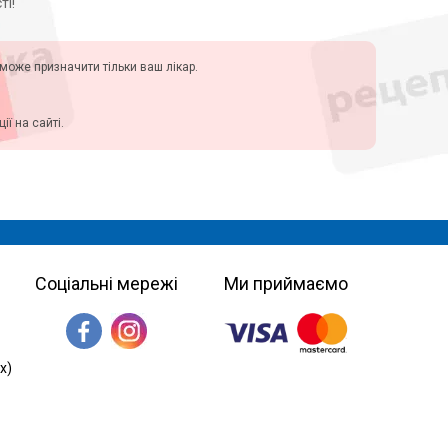
ті!
у може призначити тільки ваш лікар.
ї на сайті.
Соціальні мережі
Ми приймаємо
х)