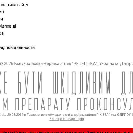
політика сайту
сті
ти
ідповіді
ів
 відповідальности
© 2026 Всеукраїнська мережа аптек "РЕЦЕПТІКА". Україна м. Дніпр
від 20.05.2014 р Товариство з обмеженою відповідальністю "І.К.ВЕЛ" код ЄДРПОУ 36
Всі ліцензії партнерів