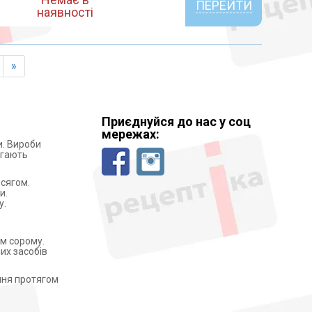
ПЕРЕЙТИ
наявності
»
Приєднуйся до нас у соц
мережах:
и. Вироби
ігають
бсягом.
и.
у.
м сорому.
их засобів
ення протягом