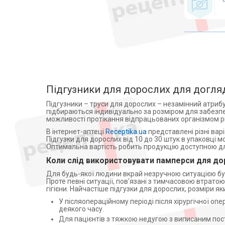
СПОЛКА ПОЛЬША (5)
колясок
ЭССИТИ ОПЕРЕЙШНС ГЕННЕП
Медичні матраци
Б.В. НИДЕРЛАНДЫ (1)
MyCo (3)
Аплікатори Ляпко
Tactil (2)
Лампи
Chiaus (5)
Знезараження і кварцування
Hangzhou (2)
Дарсонвалі
Drylock Technologies (Чеська
Магнітотерапія
Підгузники для дорослих для догляд
Республіка) (4)
Рециркулятори
Ciftciler Birlik Kagitcilik Anonim
Підгузники – труси для дорослих – незамінний атриб
Sikreti - Sakarya Branch
підбираються індивідуально за розміром для забезпе
Алкотестери (алкометри)
(Туреччина) (2)
можливості протікання відпрацьованих організмом р
Фізіотерапія
АВМ ГРУП ТОВ (16)
В інтернет-аптеці
Receptika.ua
представлені різні вар
Підгузки для дорослих від 10 до 30 штук в упаковці мо
іD (5)
Апарати для електротерапії
Оптимальна вартість робить продукцію доступною для 
Онтекс Україна ТОВ (3)
Активатори води
Коли слід використовувати памперси для до
Torunskie ZMO (Польша) (6)
Апарати для обличчя
Для будь-якої людини вкрай незручною ситуацією буд
АТ „Торунськє Заклади
Віброакустичні апарати
Проте певні ситуації, пов'язані з тимчасовою втрато
Матеріалув Опатрункових-
гігієни. Найчастіше підгузки для дорослих, розміри 
Спулка Акцийна” (ТЗМО С.А.),
Партнерська програма
Польща (2)
У післяопераційному періоді після хірургічної о
дозиметри
деякого часу.
ТЗМО С.А. ПОЛЬША (1)
Стерилізація
Для пацієнтів з тяжкою недугою з виписаним по