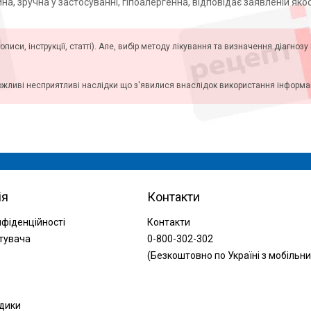
а, зручна у застосуванні, гіпоалергенна, відповідає заявленій якос
описи, інструкції, статті). Але, вибір методу лікування та визначення діагноз
ожливі несприятливі наслідки що з'явилися внаслідок використання інформаці
ія
Контакти
нфіденційності
Контакти
тувача
0-800-302-302
(Безкоштовно по Україні з мобільни
одики