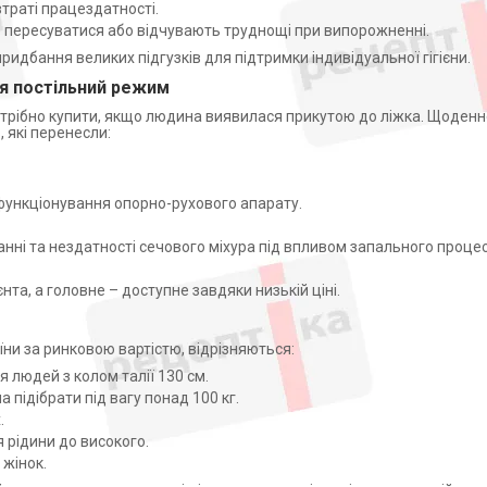
траті працездатності.
но пересуватися або відчувають труднощі при випорожненні.
ридбання великих підгузків для підтримки індивідуальної гігієни.
ся постільний режим
отрібно купити, якщо людина виявилася прикутою до ліжка. Щоденн
 які перенесли:
функціонування опорно-рухового апарату.
анні та нездатності сечового міхура під впливом запального проце
та, а головне – доступне завдяки низькій ціні.
аїни за ринковою вартістю, відрізняються:
 людей з колом талії 130 см.
підібрати під вагу понад 100 кг.
.
 рідини до високого.
 жінок.