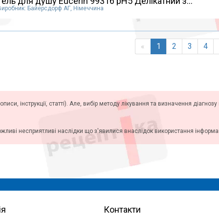
Гель для душу Eucerin 99316 pH5 Делікатний з...
Виробник: Байерсдорф АГ, Німеччина
«
1
2
3
4
описи, інструкції, статті). Але, вибір методу лікування та визначення діагноз
ожливі несприятливі наслідки що з'явилися внаслідок використання інформаці
ія
Контакти