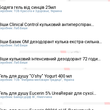
Бодяга гель від синців 25мл
Виробник: ТОВ Красота и Здоровье, Украина
Віши Clinical Control кульковий антиперспіран...
Виробник: Лаб.Виши
Віши Базик ОМ дезодорант кулька екстра-сильна...
Виробник: Лаб.Виши
Віши кульковий інтенсивний дезодорант 72 годи...
Виробник: Лаб.Виши
Гель для душу "O'shy" Yogurt 400 мл
Виробник: ТОВ "Фабрика миловарні традиції", Україна
Гель для душу Eucerin 5% UreaRepair для сухої...
Виробник: Байерсдорф АГ, Німеччина