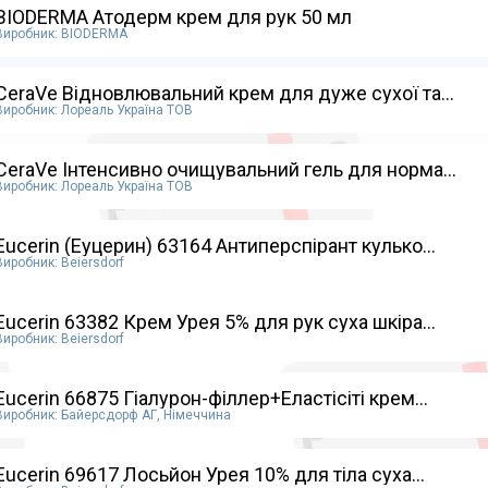
BIODERMA Атодерм крем для рук 50 мл
Виробник: BIODERMA
CeraVe Відновлювальний крем для дуже сухої та...
Виробник: Лореаль Україна ТОВ
CeraVe Інтенсивно очищувальний гель для норма...
Виробник: Лореаль Україна ТОВ
Eucerin (Еуцерин) 63164 Антиперспірант кулько...
Виробник: Beiersdorf
Eucerin 63382 Крем Урея 5% для рук суха шкіра...
Виробник: Beiersdorf
Eucerin 66875 Гіалурон-філлер+Еластісіті крем...
Виробник: Байерсдорф АГ, Німеччина
Eucerin 69617 Лосьйон Урея 10% для тіла суха...