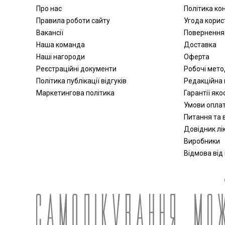
Про нас
Політика ко
Активатори води
Правила роботи сайту
Угода корис
Апарати для обличчя
Вакансії
Повернення
Віброакустичні апарати
Наша команда
Доставка
Партнерська програма
Наші нагороди
Оферта
дозиметри
Реєстраційні документи
Робочі мет
Стерилізація
Політика публікації відгуків
Редакційна 
Апатари Самоздрав
Маркетингова політика
Гарантії яко
Центрифуги
Умови опла
Допплери
Питання та в
Аспіратори
Довідник лік
Виробники
Слухові апарати
Відмова від
Косметичні прилади
Пульсоксиметри
Іригатори
Офтальмологічні вироби