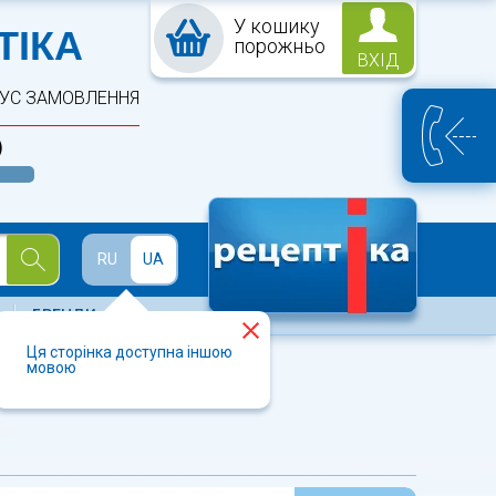
У кошику
ПТЕКА
ТІКА
порожньо
ВХІД
ТУС ЗАМОВЛЕННЯ
)
Й
RU
UA
БРЕНДИ
Ця сторінка доступна іншою
мовою