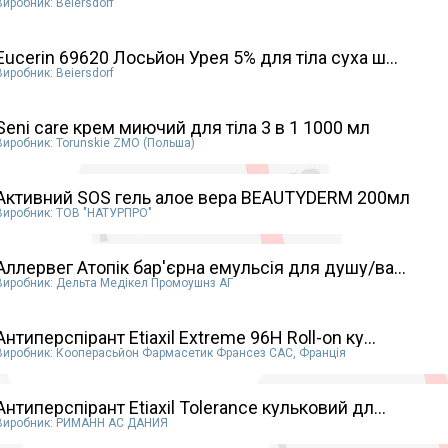
Виробник: Beiersdorf
Eucerin 69620 Лосьйон Урея 5% для тіла суха ш...
Виробник: Beiersdorf
Seni care крем миючий для тіла 3 в 1 1000 мл
Виробник: Torunskie ZMO (Польша)
Активний SOS гель алое вера BEAUTYDERM 200мл
Виробник: ТОВ "НАТУРПРО"
Аллервег Атопік бар'єрна емульсія для душу/ва...
Виробник: Дельта Медікел Промоушнз АГ
Антиперспірант Etiaxil Extreme 96H Roll-on ку...
Виробник: Кооперасьйон Фармасетик Франсез САС, Франція
Антиперспірант Etiaxil Tolerance кульковий дл...
Виробник: РИМАНН АС ДАНИЯ