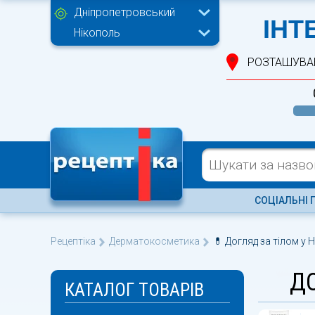
Дніпропетровський
ІНТ
Нікополь
РОЗТАШУВА
СОЦІАЛЬНІ 
Рецептіка
Дерматокосметика
💊 Догляд за тілом у Н
ДО
КАТАЛОГ ТОВАРІВ