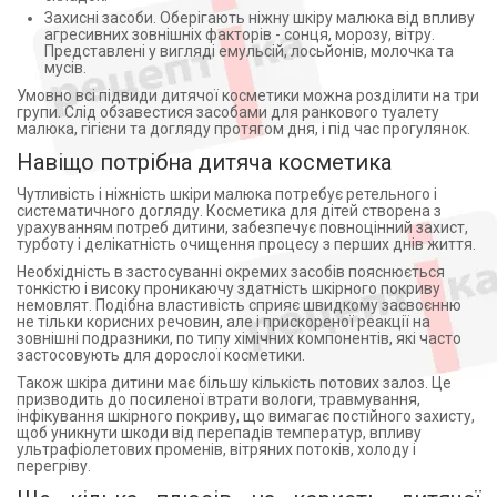
Захисні засоби. Оберігають ніжну шкіру малюка від впливу
агресивних зовнішніх факторів - сонця, морозу, вітру.
Представлені у вигляді емульсій, лосьйонів, молочка та
мусів.
Умовно всі підвиди дитячої косметики можна розділити на три
групи. Слід обзавестися засобами для ранкового туалету
малюка, гігієни та догляду протягом дня, і під час прогулянок.
Навіщо потрібна дитяча косметика
Чутливість і ніжність шкіри малюка потребує ретельного і
систематичного догляду. Косметика для дітей створена з
урахуванням потреб дитини, забезпечує повноцінний захист,
турботу і делікатність очищення процесу з перших днів життя.
Необхідність в застосуванні окремих засобів пояснюється
тонкістю і високу проникаючу здатність шкірного покриву
немовлят. Подібна властивість сприяє швидкому засвоєнню
не тільки корисних речовин, але і прискореної реакції на
зовнішні подразники, по типу хімічних компонентів, які часто
застосовують для дорослої косметики.
Також шкіра дитини має більшу кількість потових залоз. Це
призводить до посиленої втрати вологи, травмування,
інфікування шкірного покриву, що вимагає постійного захисту,
щоб уникнути шкоди від перепадів температур, впливу
ультрафіолетових променів, вітряних потоків, холоду і
перегріву.