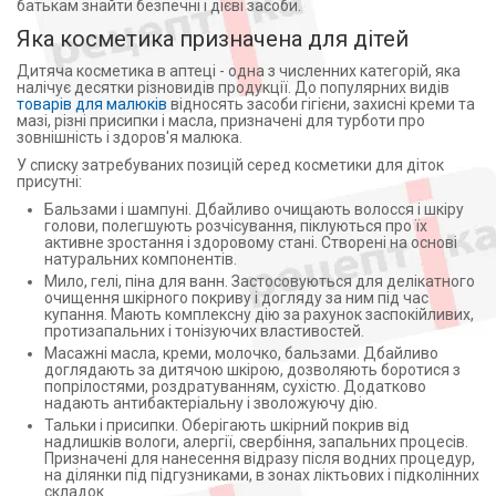
батькам знайти безпечні і дієві засоби.
Яка косметика призначена для дітей
Дитяча косметика в аптеці - одна з численних категорій, яка
налічує десятки різновидів продукції. До популярних видів
товарів для малюків
відносять засоби гігієни, захисні креми та
мазі, різні присипки і масла, призначені для турботи про
зовнішність і здоров'я малюка.
У списку затребуваних позицій серед косметики для діток
присутні:
Бальзами і шампуні. Дбайливо очищають волосся і шкіру
голови, полегшують розчісування, піклуються про їх
активне зростання і здоровому стані. Створені на основі
натуральних компонентів.
Мило, гелі, піна для ванн. Застосовуються для делікатного
очищення шкірного покриву і догляду за ним під час
купання. Мають комплексну дію за рахунок заспокійливих,
протизапальних і тонізуючих властивостей.
Масажні масла, креми, молочко, бальзами. Дбайливо
доглядають за дитячою шкірою, дозволяють боротися з
попрілостями, роздратуванням, сухістю. Додатково
надають антибактеріальну і зволожуючу дію.
Тальки і присипки. Оберігають шкірний покрив від
надлишків вологи, алергії, свербіння, запальних процесів.
Призначені для нанесення відразу після водних процедур,
на ділянки під підгузниками, в зонах ліктьових і підколінних
складок.