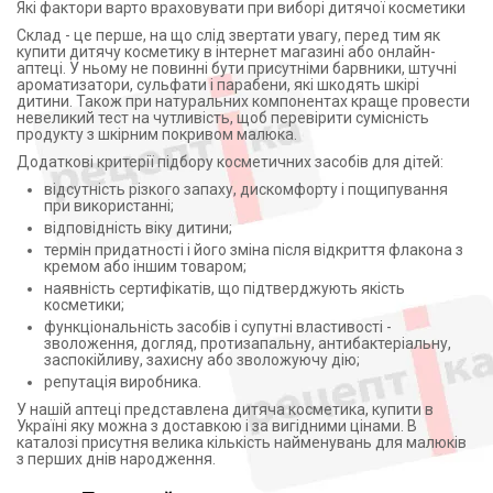
Які фактори варто враховувати при виборі дитячої косметики
Склад - це перше, на що слід звертати увагу, перед тим як
купити дитячу косметику в інтернет магазині або онлайн-
аптеці. У ньому не повинні бути присутніми барвники, штучні
ароматизатори, сульфати і парабени, які шкодять шкірі
дитини. Також при натуральних компонентах краще провести
невеликий тест на чутливість, щоб перевірити сумісність
продукту з шкірним покривом малюка.
Додаткові критерії підбору косметичних засобів для дітей:
відсутність різкого запаху, дискомфорту і пощипування
при використанні;
відповідність віку дитини;
термін придатності і його зміна після відкриття флакона з
кремом або іншим товаром;
наявність сертифікатів, що підтверджують якість
косметики;
функціональність засобів і супутні властивості -
зволоження, догляд, протизапальну, антибактеріальну,
заспокійливу, захисну або зволожуючу дію;
репутація виробника.
У нашій аптеці представлена дитяча косметика, купити в
Україні яку можна з доставкою і за вигідними цінами. В
каталозі присутня велика кількість найменувань для малюків
з перших днів народження.