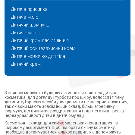
Дитяча присипка
Дитяче мило
Дитячий шампунь
Дитяче масло
Дитячий крем для обличчя
Дитячий сонцезахисний крем
Дитяче молочко для тіла
Дитячий крем
З появою малюка в будинку активно з'являється дитяча
косметика, для догляду і турботи про шкіру, волосся і гігієну
дитини. «Дорослі» засоби для цієї мети не використовуються,
так як вони мають зовсім інший склад, більш агресивну
формулу, що викликає роздратування і інші негативні реакції
через уразливості дітей в дитячому віці.
Косметичні склади для самих маленьких представлені в
широкому асортименті. Щоб підібрати якісну косметику,
необхідно дотримуватися кількох правил, які допоможуть