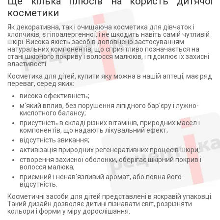
Ще кілька плюсів на користь дитячої
косметики
Як декоративна, так і очищаюча косметика для дівчаток і
хлопчиків, є гіпоалергенної, і не шкодить навіть самій чутливій
шкірі. Висока якість засобів доповнено застосуванням
натуральних компонентів, що сприятливо позначається на
стані шкірного покриву і волосся малюків, і підсилює їх захисні
властивості.
Косметика для дітей, купити яку можна в нашій аптеці, має ряд
переваг, серед яких:
висока ефективність;
м'який вплив, без порушення ліпідного бар'єру і лужно-
кислотного балансу;
присутність в складі різних вітамінів, природних масел і
компонентів, що надають лікувальний ефект;
відсутність звикання;
активізація природних регенеративних процесів шкіри;
створення захисної оболонки, оберігає шкірний покрив і
волосся малюка;
приємний і ненав'язливий аромат, або повна його
відсутність.
Косметичні засоби для дітей представлені в яскравій упаковці.
Такий дизайн дозволяє дитині пізнавати світ, розрізняти
кольори і форми у міру дорослішання.