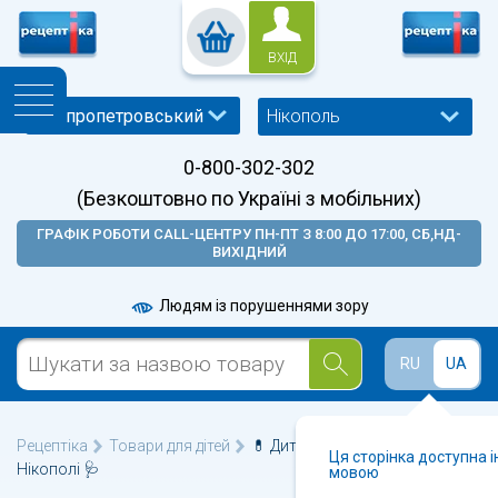
ВХІД
Нікополь
0-800-302-302
(Безкоштовно по Україні з мобільних)
ГРАФІК РОБОТИ CALL-ЦЕНТРУ ПН-ПТ З 8:00 ДО 17:00, СБ,НД-
ВИХІДНИЙ
Людям із порушеннями зору
RU
UA
Рецептіка
Товари для дітей
💊 Дитяча косметика у
Ця сторінка доступна 
Нікополі 🩺
мовою