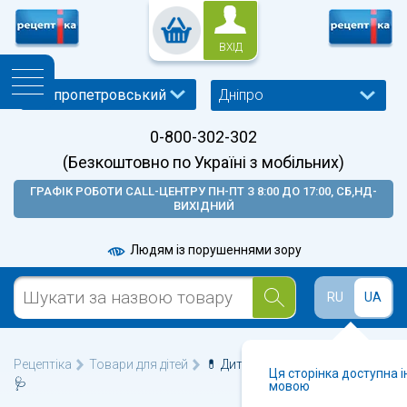
ВХІД
Дніпро
0-800-302-302
(Безкоштовно по Україні з мобільних)
ГРАФІК РОБОТИ CALL-ЦЕНТРУ ПН-ПТ З 8:00 ДО 17:00, СБ,НД-
ВИХІДНИЙ
Людям із порушеннями зору
RU
UA
Рецептіка
Товари для дітей
💊 Дитяча косметика у Дніпрі
Ця сторінка доступна 
🩺
мовою