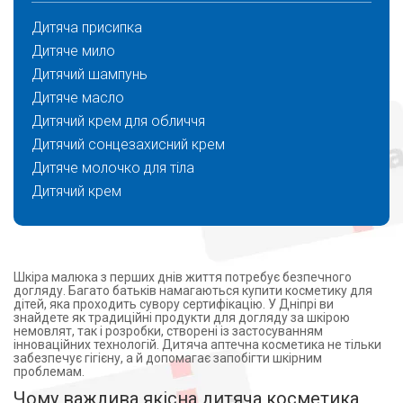
Дитяча присипка
Дитяче мило
Дитячий шампунь
Дитяче масло
Дитячий крем для обличчя
Дитячий сонцезахисний крем
Дитяче молочко для тіла
Дитячий крем
Шкіра малюка з перших днів життя потребує безпечного
догляду. Багато батьків намагаються купити косметику для
дітей, яка проходить сувору сертифікацію. У Дніпрі ви
знайдете як традиційні продукти для догляду за шкірою
немовлят, так і розробки, створені із застосуванням
інноваційних технологій. Дитяча аптечна косметика не тільки
забезпечує гігієну, а й допомагає запобігти шкірним
проблемам.
Чому важлива якісна дитяча косметика