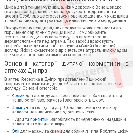
Шкіра дітей тонша і чутливіша, ніж у дорослих. Вона швидко
втрачає вологу, легко схильна до сухості, подразнення й
алергії. Особливо це стосується новонароджених, у яких шкіра
тільки починає адаптуватися до навколишнього середовища.
Використання невідповідних продуктів може призвести до
порушення бар'єрних функцій шкіри. Тому обирайте
сертифіковану дитячу косметику, яка протестована
дерматологами та педіатрами. Такі засоби враховують
потреби шкіри дитини, забезпечуючи м'який і безпечний
догляд. Якісна косметика відрізняється натуральним складом
і не містить агресивних хімічних компонентів.
Основні категорії дитячої косметики в
аптеках Дніпра
В аптеці Receptika в Дніпрі представлений широкий
асортимент косметики для дітей, яка охоплює різні аспекти
догляду. Основні категорії:
Креми
для догляду за шкірою немовлят. Захищають від
попрілостей, зволожують і заспокоюють шкіру.
Шампуні
та гелі для душу. Дбайливо очищають шкіру і
волосся, не викликаючи подразнень і сліз.
Пудри та
присипки
. Запобігають почервонінню і надмірній
вологості в складках шкіри.
Олії
для масажу та креми для обличчя і тіла. Роблять шкіру