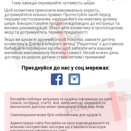
тому завжди перевіряйте чутливість шкіри.
Щоб косметика приносила максимальну користь,
дотримуйтеся кількох правил. Протестуйте засіб перед
першим застосуванням, нанісши його на невелику ділянку
шкіри. Використовуйте продукти відповідно до інструкції та
вікових рекомендацій. Зберігайте косметику в прохолодному
місці та дотримуйтесь терміну придатності.
Якщо ви шукаєте зручний спосіб покупки, замовте дитячу
косметику в Дніпрі в інтернет-аптеці "Рецептіка" з доставкою.
Вибирайте перевірені засоби, щоб забезпечити вашому
малюкові максимальну безпеку і захист. Нехай кожен день
догляду за шкірою дитини стане легким і приємним!
Приєднуйся до нас у соц мережах:
Receptika публікує актуальну та надійну інформацію на сайті
(описи, інструкції, статті). Але, вибір методу лікування та
визначення діагнозу може призначити тільки ваш лікар.
Самолікування може бути небезпечним для здоров'я.
Адміністрація сайту Receptika не несе відповідальності за
можливі несприятливі наслідки що з'явилися внаслідок
використання інформації на сайті.