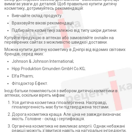
вимагає уваги до деталей. Щоб правильно купити дитячу
косметику, дотримуйтесь рекомендацій:
Вивчайте склад продукту.
Враховуйте вікові рекомендації.
Підбирайте косметику залежно від типу шкіри дитини.
Купуйте продукцію в аптеках або замовляйте онлайн на
перевірених сайтах з можливістю швидкої доставки.
Можна купити дитячу косметику в Дніпрі від відомих світових
брендів, серед яких:
Johnson & Johnson International;
Hipp Produktion Gmunden GmbH Co.KG;
Elfa Pharm;
Фітодоктор Ефект.
Іноді батьки помиляються з вибором дитячої косметики в
аптеках, оскільки вірять міфам:
Уся дитяча косметика гіпоалергенна. Насправді,
гіпоалергенність має бути підтверджена тестами.
Дорога косметика краща. Але ціна не завжди визначає
якість. Головне - склад і сертифікація.
Органічна косметика не викликає алергії. Однак небажані
реакції можуть з'явитися навіть на натуральні інгредієнти,