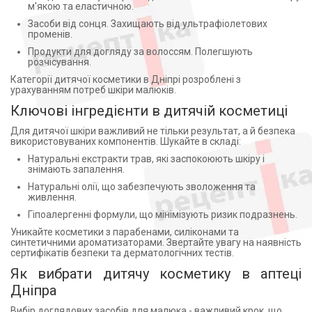
м'якою та еластичною.
Засоби від сонця. Захищають від ультрафіолетових
променів.
Продукти для догляду за волоссям. Полегшують
розчісування.
Категорії дитячої косметики в Дніпрі розроблені з
урахуванням потреб шкіри малюків.
Ключові інгредієнти в дитячій косметиці
Для дитячої шкіри важливий не тільки результат, а й безпека
використовуваних компонентів. Шукайте в складі:
Натуральні екстракти трав, які заспокоюють шкіру і
знімають запалення.
Натуральні олії, що забезпечують зволоження та
живлення.
Гіпоалергенні формули, що мінімізують ризик подразнень.
Уникайте косметики з парабенами, силіконами та
синтетичними ароматизаторами. Звертайте увагу на наявність
сертифікатів безпеки та дерматологічних тестів.
Як вибрати дитячу косметику в аптеці
Дніпра
Вибір доглядових засобів для малюка - важливий крок, що