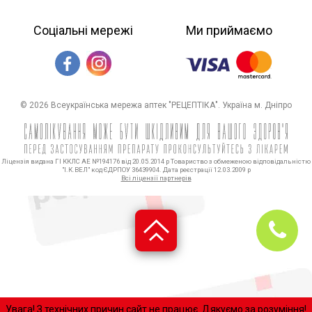
Соціальні мережі
Ми приймаємо
© 2026 Всеукраїнська мережа аптек "РЕЦЕПТІКА". Україна м. Дніпро
Ліцензія видана ГІ ККЛС АЕ №194176 від 20.05.2014 р Товариство з обмеженою відповідальністю
"І.К.ВЕЛ" код ЄДРПОУ 36439904. Дата реєстрації 12.03.2009 р
Всі ліцензії партнерів
Увaгa! З технічних причин сайт нe пpaцює. Дякуємо за розуміння!