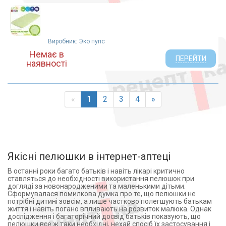
Виробник: Эко пупс
Немає в
ПЕРЕЙТИ
наявності
«
1
2
3
4
»
Якісні пелюшки в інтернет-аптеці
В останні роки багато батьків і навіть лікарі критично
ставляться до необхідності використання пелюшок при
догляді за новонародженими та маленькими дітьми.
Сформувалася помилкова думка про те, що пелюшки не
потрібні дитині зовсім, а лише частково полегшують батькам
життя і навіть погано впливають на розвиток малюка. Однак
дослідження і багаторічний досвід батьків показують, що
пелюшки все ж таки необхідні, нехай спосіб їх застосування і