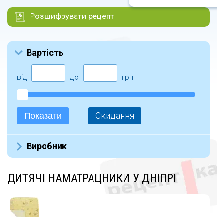
Розшифрувати рецепт
Вартість
від
до
грн
Скидання
Показати
Виробник
Эко пупс (65)
ДИТЯЧІ НАМАТРАЦНИКИ У ДНІПРІ
Nobelpharma (Турция) (6)