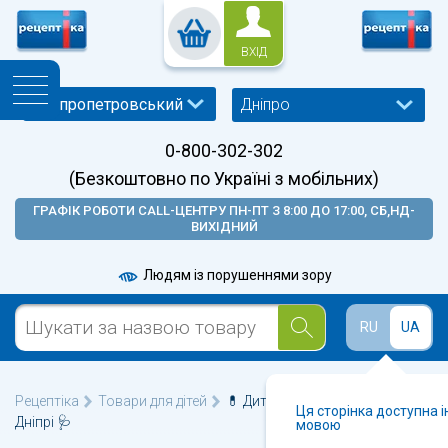
ВХІД
Дніпро
0-800-302-302
(Безкоштовно по Україні з мобільних)
ГРАФІК РОБОТИ CALL-ЦЕНТРУ ПН-ПТ З 8:00 ДО 17:00, СБ,НД-
ВИХІДНИЙ
Людям із порушеннями зору
RU
UA
Рецептіка
Товари для дітей
💊 Дитячі наматрацники у
Ця сторінка доступна 
Дніпрі 🩺
мовою