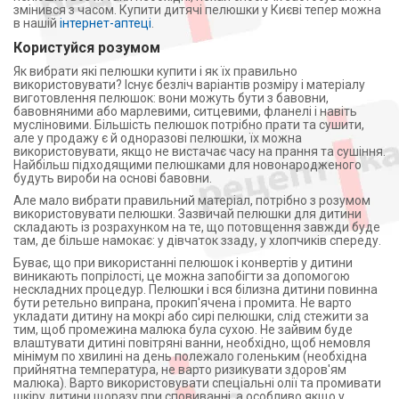
змінився з часом. Купити дитячі пелюшки у Києві тепер можна
в нашій
інтернет-аптеці
.
Користуйся розумом
Як вибрати які пелюшки купити і як їх правильно
використовувати? Існує безліч варіантів розміру і матеріалу
виготовлення пелюшок: вони можуть бути з бавовни,
бавовняними або марлевими, ситцевими, фланелі і навіть
мусліновими. Більшість пелюшок потрібно прати та сушити,
але у продажу є й одноразові пелюшки, їх можна
використовувати, якщо не вистачає часу на прання та сушіння.
Найбільш підходящими пелюшками для новонародженого
будуть вироби на основі бавовни.
Але мало вибрати правильний матеріал, потрібно з розумом
використовувати пелюшки. Зазвичай пелюшки для дитини
складають із розрахунком на те, що потовщення завжди буде
там, де більше намокає: у дівчаток ззаду, у хлопчиків спереду.
Буває, що при використанні пелюшок і конвертів у дитини
виникають попрілості, це можна запобігти за допомогою
нескладних процедур. Пелюшки і вся білизна дитини повинна
бути ретельно випрана, прокип'ячена і промита. Не варто
укладати дитину на мокрі або сирі пелюшки, слід стежити за
тим, щоб промежина малюка була сухою. Не зайвим буде
влаштувати дитині повітряні ванни, необхідно, щоб немовля
мінімум по хвилині на день полежало голеньким (необхідна
прийнятна температура, не варто ризикувати здоров'ям
малюка). Варто використовувати спеціальні олії та промивати
шкіру дитини щоразу при сповиванні, а особливо якщо у