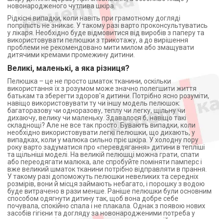
новонародженого чутлива шкіра.
Рідкісні випадки, коли навіть при грамотному догляді
попрілість не зникає. У такому разі варто проконсультуватись
у лікаря. Необхідно буде відмовитися від виробів з паперу та
використовувати пелюшки з трикотажу, а до вирішення
проблеми не рекомендовано мити милом або змащувати
дитячими кремами промежину дитини.
Великі, маленькі, а яка різниця?
Пелюшка – це не просто шматок тканини, оскільки
використання їх з розумом може значно полегшити життя
батькам та зберегти здоров'я дитини. Потрібно ясно розуміти,
навіщо використовувати ту чи іншу модель пелюшок:
багаторазову чи одноразову, теплу чи легку, щільну чи
дихаючу, велику чи маленьку. Здавалося б, навіщо такі
складнощі? Але не все так просто. Бувають випадки, коли
необхідно використовувати легкі пелюшки, що дихають, у
випадках, коли у малюка сильно пріє шкіра. У холодну пору
року варто задуматися про «перевдягання» дитини в тепліші
та щільніші моделі. На великій пелюшці можна грати, спати
або переодягати малюка, але спробуйте поміняти памперс і
вже великий шматок тканини потрібно відправляти в прання.
У такому разі допоможуть пелюшки невеликих та середніх
розмірів, вони й місця займають небагато, і порошку з водою
буде витрачено в рази менше. Раніше пелюшки були основним
способом одягнути дитину так, щоб вона добре себе
почувала, спокійно спала і не плакала. Однак з появою нових
засобів гігієни та догляду за новонародженими потреба у