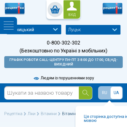
ВХІД
Луцьк
0-800-302-302
(Безкоштовно по Україні з мобільних)
ГРАФІК РОБОТИ CALL-ЦЕНТРУ ПН-ПТ З 8:00 ДО 17:00, СБ,НД-
ВИХІДНИЙ
Людям із порушеннями зору
RU
UA
Рецептіка
Ліки
Вітаміни
Вітамін D3+K2 капсули №60
Ця сторінка доступна 
мовою