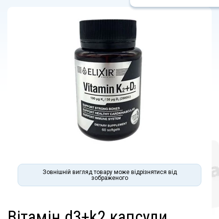
Зовнішній вигляд товару може відрізнятися від
зображеного
вітамін d3+k2 капсули