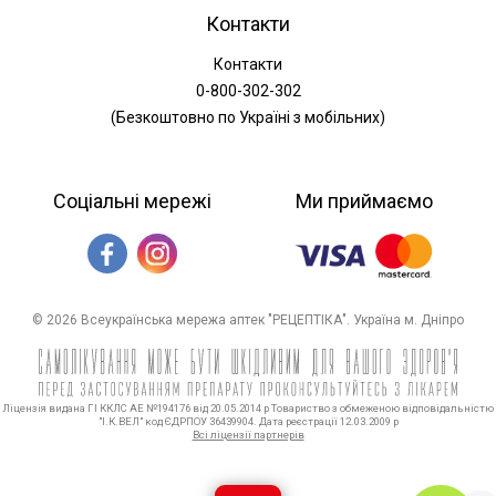
Контакти
Контакти
0-800-302-302
(Безкоштовно по Україні з мобільних)
Соціальні мережі
Ми приймаємо
© 2026 Всеукраїнська мережа аптек "РЕЦЕПТІКА". Україна м. Дніпро
Ліцензія видана ГІ ККЛС АЕ №194176 від 20.05.2014 р Товариство з обмеженою відповідальністю
"І.К.ВЕЛ" код ЄДРПОУ 36439904. Дата реєстрації 12.03.2009 р
Всі ліцензії партнерів