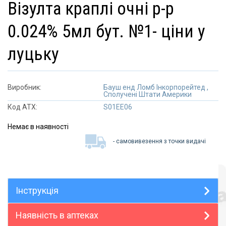
візулта краплі очні р-р
0.024% 5мл бут. №1- ціни у
луцьку
Виробник:
Бауш енд Ломб Інкорпорейтед ,
Сполучені Штати Америки
Код АТХ:
S01EE06
Немає в наявності
- самовивезення з точки видачі
Інструкція
Наявність в аптеках