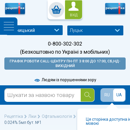
ВХІД
Луцьк
0-800-302-302
(Безкоштовно по Україні з мобільних)
ГРАФІК РОБОТИ CALL-ЦЕНТРУ ПН-ПТ З 8:00 ДО 17:00, СБ,НД-
ВИХІДНИЙ
Людям із порушеннями зору
RU
UA
Рецептіка
Ліки
Офтальмологія
Візулта краплі очні р-р
Ця сторінка доступна 
0.024% 5мл бут. №1
мовою