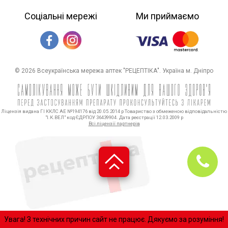
Соціальні мережі
Ми приймаємо
© 2026 Всеукраїнська мережа аптек "РЕЦЕПТІКА". Україна м. Дніпро
Ліцензія видана ГІ ККЛС АЕ №194176 від 20.05.2014 р Товариство з обмеженою відповідальністю
"І.К.ВЕЛ" код ЄДРПОУ 36439904. Дата реєстрації 12.03.2009 р
Всі ліцензії партнерів
Увaгa! З технічних причин сайт нe пpaцює. Дякуємо за розуміння!