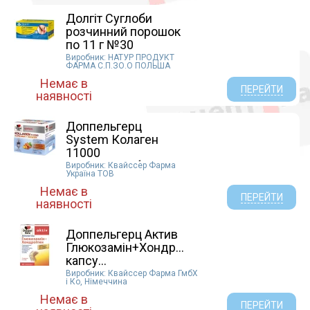
Долгіт Суглоби
розчинний порошок
по 11 г №30
Виробник: НАТУР ПРОДУКТ
ФАРМА С.П.ЗО.О ПОЛЬША
Немає в
ПЕРЕЙТИ
наявності
Доппельгерц
System Колаген
11000
Куркума+Імби...
Виробник: Квайссер Фарма
Україна ТОВ
Немає в
ПЕРЕЙТИ
наявності
Доппельгерц Актив
Глюкозамін+Хондроїтин
капсу...
Виробник: Квайссер Фарма ГмбХ
і Ко, Німеччина
Немає в
ПЕРЕЙТИ