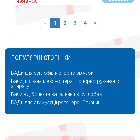
наявності
«
1
2
3
4
»
ПОПУЛЯРНІ СТОРІНКИ
БАДи для суглобів кісток та зв'язок
Бади для комплексної терапії опорно-рухового
апарату
Бади від болю та запалення в суглобах
БАДи для стимуляції регенерації тканин