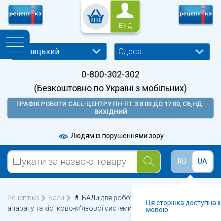
ВХІД
Одеса
0-800-302-302
(Безкоштовно по Україні з мобільних)
ГРАФІК РОБОТИ CALL-ЦЕНТРУ ПН-ПТ З 8:00 ДО 17:00, СБ,НД-
ВИХІДНИЙ
Людям із порушеннями зору
RU
UA
Рецептіка
Бади
💊 БАДи для роботи опорно-рухового
Ця сторінка доступна 
апарату та кістково-м'язової системи у Одесі 🩺
мовою