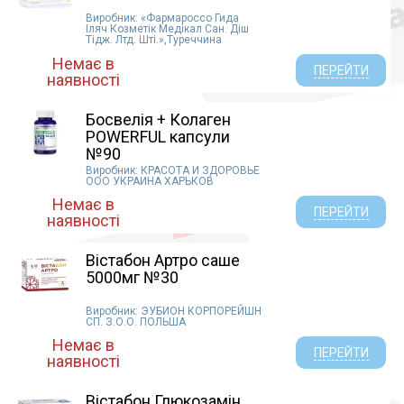
Виробник: «Фармароссо Гида
Іляч Козметік Медікал Сан. Діш
Тідж. Лтд. Шті.»,Туреччина
Немає в
ПЕРЕЙТИ
наявності
Босвелія + Колаген
POWERFUL капсули
№90
Виробник: КРАСОТА И ЗДОРОВЬЕ
ООО УКРАИНА ХАРЬКОВ
Немає в
ПЕРЕЙТИ
наявності
Вістабон Артро саше
5000мг №30
Виробник: ЭУБИОН КОРПОРЕЙШН
СП. З.О.О. ПОЛЬША
Немає в
ПЕРЕЙТИ
наявності
Вістабон Глюкозамін