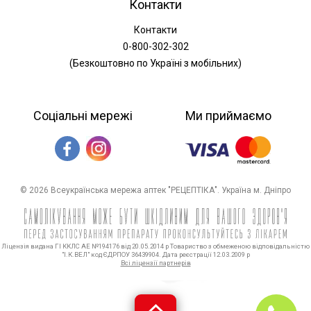
Контакти
Контакти
0-800-302-302
(Безкоштовно по Україні з мобільних)
Соціальні мережі
Ми приймаємо
© 2026 Всеукраїнська мережа аптек "РЕЦЕПТІКА". Україна м. Дніпро
Ліцензія видана ГІ ККЛС АЕ №194176 від 20.05.2014 р Товариство з обмеженою відповідальністю
"І.К.ВЕЛ" код ЄДРПОУ 36439904. Дата реєстрації 12.03.2009 р
Всі ліцензії партнерів