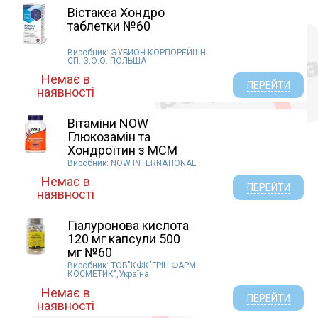
Вістакеа Хондро
таблетки №60
Виробник: ЭУБИОН КОРПОРЕЙШН
СП. З.О.О. ПОЛЬША
Немає в
ПЕРЕЙТИ
наявності
Вітаміни NOW
Глюкозамін та
Хондроїтин з МСМ
к...
Виробник: NOW INTERNATIONAL
Немає в
ПЕРЕЙТИ
наявності
Гіалуронова кислота
120 мг капсули 500
мг №60
Виробник: ТОВ"КФК"ГРІН ФАРМ
КОСМЕТИК",Україна
Немає в
ПЕРЕЙТИ
наявності