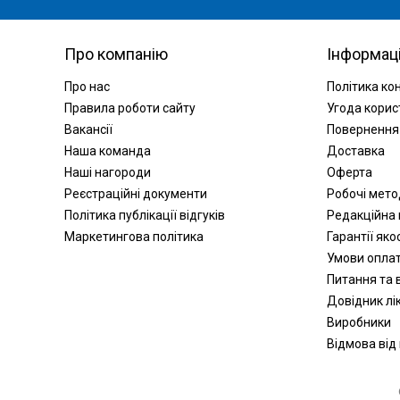
ПП Екобіз (1)
Green Pharm Cosmetic (2)
Про компанію
Інформац
ТОВ "КФК "Грін Фарм
Косметик" (1)
Про нас
Політика ко
ЭЛЬФА ФАРМ СП. З.О.О.
ПОЛЬША (2)
Правила роботи сайту
Угода корис
ООО «КФК«ГРИН ФАРМ
Вакансії
Повернення
КОСМЕТИК» (4)
Наша команда
Доставка
Байєрсдорф Мануфактурінг
Наші нагороди
Оферта
Трес Кантос Сл, Іспанія (2)
Реєстраційні документи
Робочі мет
Урьяж (1)
Політика публікації відгуків
Редакційна 
Laboratoires Dermatologiques
D'Uriage (4)
Маркетингова політика
Гарантії яко
Умови опла
Питання та в
Довідник лік
Виробники
Відмова від