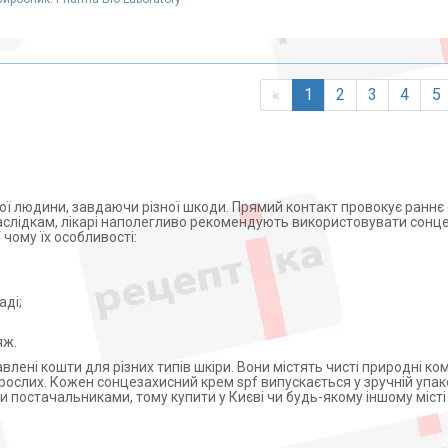
«
1
2
3
4
5
ої людини, завдаючи різної шкоди. Прямий контакт провокує раннє 
аслідкам, лікарі наполегливо рекомендують використовувати сонце
 чому їх особливості:
аді;
яж.
авлені кошти для різних типів шкіри. Вони містять чисті природні ко
орослих. Кожен сонцезахисний крем spf випускається у зручній упако
постачальниками, тому купити у Києві чи будь-якому іншому міст