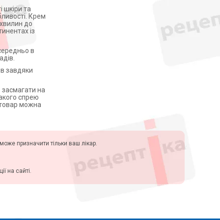
 шкіри та
бливості. Крем
 хвилин до
тинентах із
середньо в
адів.
ів завдяки
е засмагати на
такого спрею
и товар можна
у може призначити тільки ваш лікар.
ї на сайті.