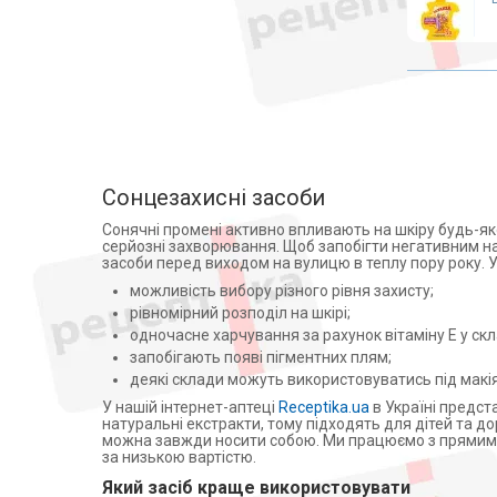
Аксесуари для інвалідних
Elfa Pharm (5)
колясок
Weleda AG (2)
Санітарно-гігієнічне обладнання
Eucerin (8)
Адверсо (1)
Підйомні крісла
Beiersdorf (8)
Кисневі концентратори,
інгалятори
Полена Ева (1)
Hipp Produktion Gmunden
Запчастини для інвалідних
GmbH Co.KG (4)
колясок
Сонцезахисні засоби
Байерсдорф Укр. (3)
Медичні матраци
Сонячні промені активно впливають на шкіру будь-як
ПКФ Биотон ООО (4)
серйозні захворювання. Щоб запобігти негативним н
Аплікатори Ляпко
засоби перед виходом на вулицю в теплу пору року. У
Piel Cosmetics (1)
Лампи
можливість вибору різного рівня захисту;
Pierre Fabre Dermo-
Cosmetique (Франция) (2)
Знезараження і кварцування
рівномірний розподіл на шкірі;
одночасне харчування за рахунок вітаміну Е у скл
Ельфа Фарм ТОВ (1)
Дарсонвалі
запобігають появі пігментних плям;
Lab. Dermatologiques Uriage
Магнітотерапія
деякі склади можуть використовуватись під макі
(Франция) (5)
Рециркулятори
У нашій інтернет-аптеці
Receptika.ua
в Україні предст
Міжнародна дистрибуція і
натуральні екстракти, тому підходять для дітей та д
логістика ТОВ (3)
Алкотестери (алкометри)
можна завжди носити собою. Ми працюємо з прямими 
Coloris Sp.z o.o. (1)
за низькою вартістю.
Фізіотерапія
Фитодоктор ООО (11)
Який засіб краще використовувати
Апарати для електротерапії