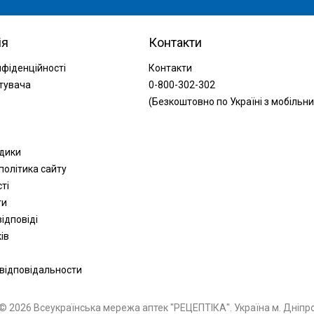
ія
Контакти
нфіденційності
Контакти
тувача
0-800-302-302
(Безкоштовно по Україні з мобільни
одики
політика сайту
сті
ти
ідповіді
ів
 відповідальности
© 2026 Всеукраїнська мережа аптек "РЕЦЕПТІКА". Україна м. Дніпр