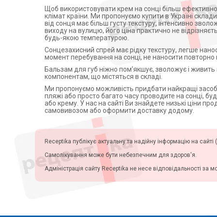
Bioton (5)
Щоб використовувати крем на сонці більш ефективно,
Активатори води
Лаб.Виши (4)
клімат країни. Ми пропонуємо купити в Україні склади
Апарати для обличчя
від сонця має більш густу текстуру, інтенсивно зволож
ЭКСПЕРТ КОСМЕТИК ООО (5)
виходу на вулицю, його ціна практично не відрізняєт
Віброакустичні апарати
будь-якою температурою.
ЦЕТЕС КОСМЕТИКС ПОЛЕНД
СП.З.О.О.ПОЛЬША (2)
Партнерська програма
Сонцезахисний спрей має рідку текстуру, легше нано
момент перебування на сонці, не наносити повторно пі
Lexima AB, Швеція (1)
дозиметри
Бальзам для губ ніжно пом'якшує, зволожує і живить
ТОВ Красота и Здоровье,
Стерилізація
компонентам, що містяться в складі.
Украина (7)
Апатари Самоздрав
Ми пропонуємо можливість придбати найкращі засоби,
ТОВМНВОБiокон, Україна (3)
пляжі або просто багато часу проводите на сонці, бу
Центрифуги
ПП Фіто доктор (4)
або крему. У нас на сайті Ви знайдете низькі ціни п
самовивозом або оформити доставку додому.
Допплери
Аромашка (1)
Beiersdorf AG (на
Аспіратори
потужностях Байєрсдорф
Слухові апарати
Мануфактуринг Познань Сп.
Receptika публікує актуальну та надійну інформацію на сайті (
З.о.о, Польща), Нiмеччина (1)
Косметичні прилади
Самолікування може бути небезпечним для здоров'я.
ТОВ"МНВО"Бiокон", Україна
Пульсоксиметри
(3)
Адміністрація сайту Receptika не несе відповідальності за м
Іригатори
Lab. SVR (Франция) (2)
Офтальмологічні вироби
ЮА-ФАРМ ТОВ (1)
Ля Рош (2)
Байерсдорф АГ, Німеччина (2)