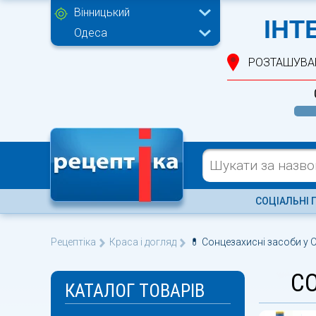
Вінницький
ІНТ
Одеса
РОЗТАШУВА
СОЦІАЛЬНІ 
Рецептіка
Краса і догляд
💊 Сонцезахисні засоби у О
СО
КАТАЛОГ ТОВАРІВ