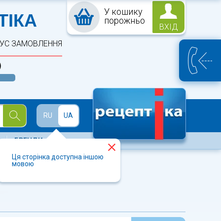
У кошику
ПТЕКА
ТІКА
порожньо
ВХІД
ТУС ЗАМОВЛЕННЯ
)
Й
RU
UA
БРЕНДИ
Ця сторінка доступна іншою
мовою
І