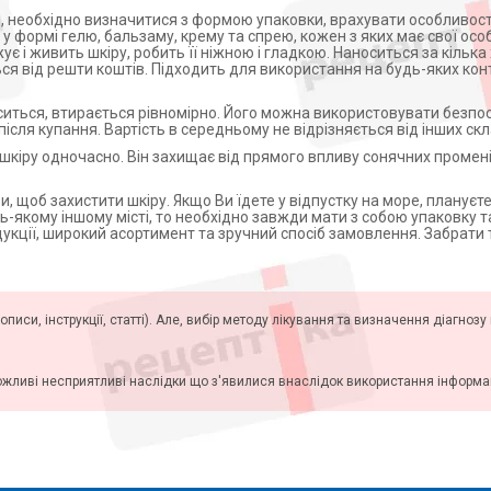
 необхідно визначитися з формою упаковки, врахувати особливості
 у формі гелю, бальзаму, крему та спрею, кожен з яких має свої осо
ує і живить шкіру, робить її ніжною і гладкою. Наноситься за кілька
ься від решти коштів. Підходить для використання на будь-яких кон
ситься, втирається рівномірно. Його можна використовувати безпо
сля купання. Вартість в середньому не відрізняється від інших скл
 шкіру одночасно. Він захищає від прямого впливу сонячних промен
 щоб захистити шкіру. Якщо Ви їдете у відпустку на море, плануєт
дь-якому іншому місті, то необхідно завжди мати з собою упаковку 
родукції, широкий асортимент та зручний спосіб замовлення. Забрат
описи, інструкції, статті). Але, вибір методу лікування та визначення діагноз
ожливі несприятливі наслідки що з'явилися внаслідок використання інформаці