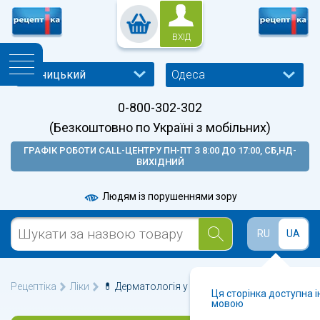
ВХІД
Одеса
0-800-302-302
(Безкоштовно по Україні з мобільних)
ГРАФІК РОБОТИ CALL-ЦЕНТРУ ПН-ПТ З 8:00 ДО 17:00, СБ,НД-
ВИХІДНИЙ
Людям із порушеннями зору
RU
UA
Рецептіка
Ліки
💊 Дерматологія у Одесі 🩺
Ця сторінка доступна 
мовою