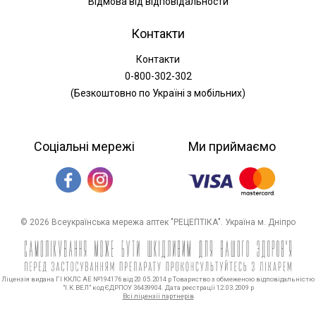
Відмова від відповідальности
Контакти
Контакти
0-800-302-302
(Безкоштовно по Україні з мобільних)
Соціальні мережі
Ми приймаємо
© 2026 Всеукраїнська мережа аптек "РЕЦЕПТІКА". Україна м. Дніпро
Ліцензія видана ГІ ККЛС АЕ №194176 від 20.05.2014 р Товариство з обмеженою відповідальністю
"І.К.ВЕЛ" код ЄДРПОУ 36439904. Дата реєстрації 12.03.2009 р
Всі ліцензії партнерів