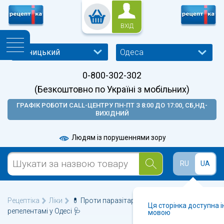
ВХІД
Одеса
0-800-302-302
(Безкоштовно по Україні з мобільних)
ГРАФІК РОБОТИ CALL-ЦЕНТРУ ПН-ПТ З 8:00 ДО 17:00, СБ,НД-
ВИХІДНИЙ
Людям із порушеннями зору
RU
UA
Рецептіка
Ліки
💊 Проти паразітарні, інсектициди й
Ця сторінка доступна 
репелентамі у Одесі 🩺
мовою