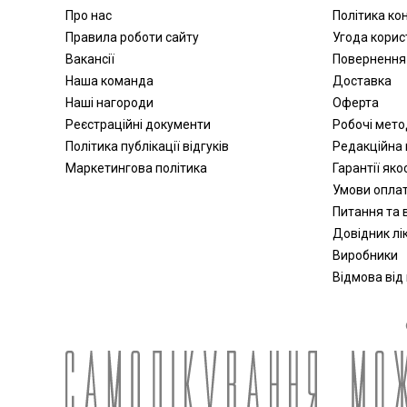
Апатари Самоздрав
Про нас
Політика ко
Центрифуги
Правила роботи сайту
Угода корис
Вакансії
Повернення
Допплери
Наша команда
Доставка
Аспіратори
Наші нагороди
Оферта
Слухові апарати
Реєстраційні документи
Робочі мет
Косметичні прилади
Політика публікації відгуків
Редакційна 
Пульсоксиметри
Маркетингова політика
Гарантії яко
Іригатори
Умови опла
Офтальмологічні вироби
Питання та в
Довідник лік
Виробники
Відмова від