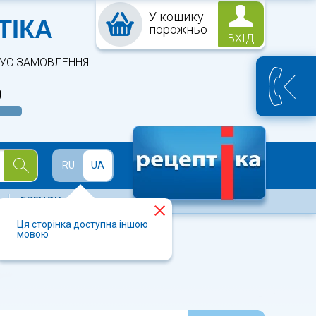
У кошику
ПТЕКА
ТІКА
порожньо
ВХІД
ТУС ЗАМОВЛЕННЯ
)
Й
RU
UA
БРЕНДИ
Ця сторінка доступна іншою
мовою