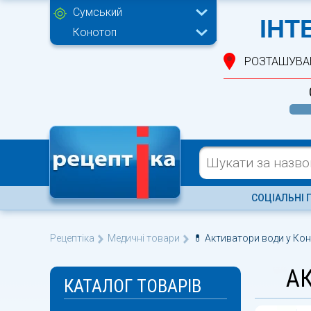
Сумський
ІНТ
Конотоп
РОЗТАШУВА
СОЦІАЛЬНІ 
Рецептіка
Медичні товари
💊 Активатори води у Кон
А
КАТАЛОГ ТОВАРІВ