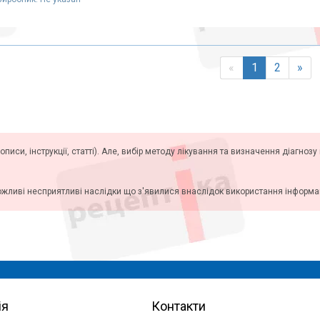
«
1
2
»
описи, інструкції, статті). Але, вибір методу лікування та визначення діагноз
ожливі несприятливі наслідки що з'явилися внаслідок використання інформаці
ія
Контакти