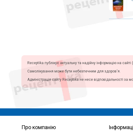
колясок
Медичні матраци
Аплікатори Ляпко
Лампи
Знезараження і кварцування
Дарсонвалі
Магнітотерапія
Рециркулятори
Receptika публікує актуальну та надійну інформацію на сайті (
Алкотестери (алкометри)
Самолікування може бути небезпечним для здоров'я.
Фізіотерапія
Адміністрація сайту Receptika не несе відповідальності за м
Апарати для електротерапії
Активатори води
Апарати для обличчя
Віброакустичні апарати
Партнерська програма
дозиметри
Про компанію
Інформац
Стерилізація