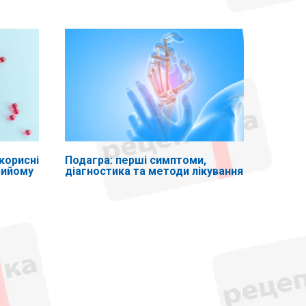
корисні
Подагра: перші симптоми,
рийому
діагностика та методи лікування