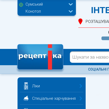
Сумський
ІНТ
Конотоп
РОЗТАШУВА
СОЦІАЛЬНІ 
Ліки
Спеціальне харчування