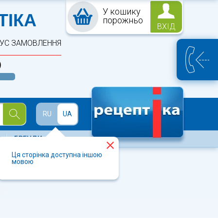
У кошику
ПТЕКА
ТІКА
порожньо
ВХІД
ТУС ЗАМОВЛЕННЯ
)
Й
RU
UA
БРЕНДИ
Ця сторінка доступна іншою
мовою