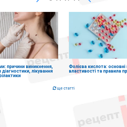
ми: причини виникнення,
Фолієва кислота: основні 
 діагностики, лікування
властивості та правила п
філактики
ще статті