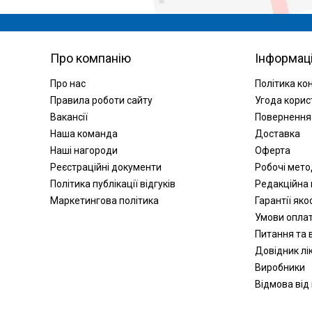
Про компанію
Інформац
Про нас
Політика ко
Правила роботи сайту
Угода корис
Вакансії
Повернення
Наша команда
Доставка
Наші нагороди
Оферта
Реєстраційні документи
Робочі мет
Політика публікації відгуків
Редакційна 
Маркетингова політика
Гарантії яко
Умови опла
Питання та в
Довідник лік
Виробники
Відмова від