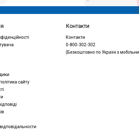
ія
Контакти
нфіденційності
Контакти
тувача
0-800-302-302
(Безкоштовно по Україні з мобільни
одики
політика сайту
сті
ти
ідповіді
ів
 відповідальности