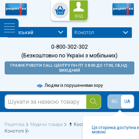
ВХІД
Конотоп
0-800-302-302
(Безкоштовно по Україні з мобільних)
ГРАФІК РОБОТИ CALL-ЦЕНТРУ ПН-ПТ З 8:00 ДО 17:00, СБ,НД-
ВИХІДНИЙ
Людям із порушеннями зору
RU
UA
Рецептіка
Медичні товари
💊 Косметичні прилади у
Ця сторінка доступна 
Конотопі 🩺
мовою