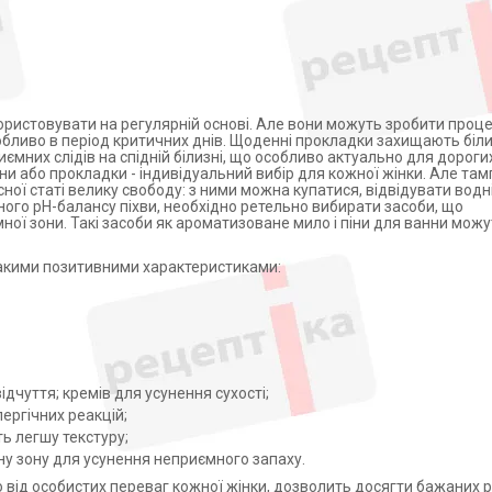
користовувати на регулярній основі. Але вони можуть зробити проц
бливо в період критичних днів. Щоденні прокладки захищають біли
риємних слідів на спідній білизні, що особливо актуально для дороги
ни або прокладки - індивідуальний вибір для кожної жінки. Але там
ної статі велику свободу: з ними можна купатися, відвідувати водн
ного pH-балансу піхви, необхідно ретельно вибирати засоби, що
ної зони. Такі засоби як ароматизоване мило і піни для ванни мож
такими позитивними характеристиками:
дчуття; кремів для усунення сухості;
лергічних реакцій;
ють легшу текстуру;
ну зону для усунення неприємного запаху.
о від особистих переваг кожної жінки, дозволить досягти бажаних р