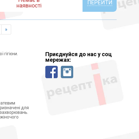
ПЕРЕЙТИ
наявності
»
Приєднуйся до нас у соц
 гігієни.
мережах:
статевим
призначені для
х захворювань.
 жіночого