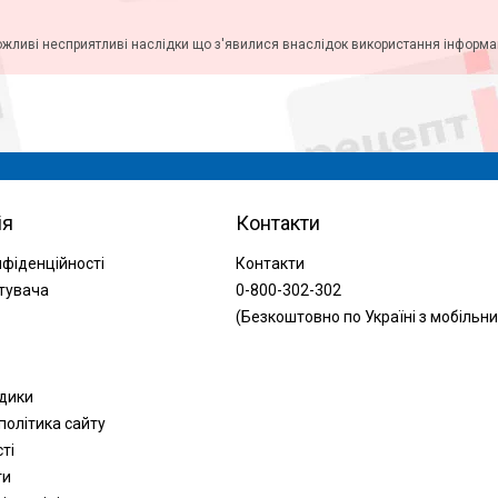
ожливі несприятливі наслідки що з'явилися внаслідок використання інформаці
ія
Контакти
нфіденційності
Контакти
тувача
0-800-302-302
(Безкоштовно по Україні з мобільни
одики
політика сайту
сті
ти