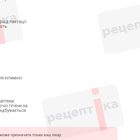
іод лактації.
яють
я інтимної
 аптеки
чої гігієни за
відбувається
у може призначити тільки ваш лікар.