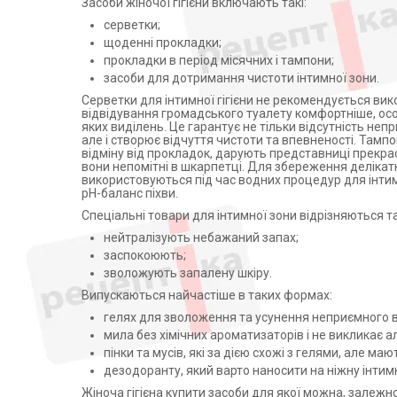
Центрифуги
Засоби жіночої гігієни включають такі:
Canpol Babies (7)
серветки;
Допплери
Проктер энд Гембл ТОВ,
щоденні прокладки;
Україна (2)
Аспіратори
прокладки в період місячних і тампони;
Георг Біосистеми ТОВ (2)
Слухові апарати
засоби для дотримання чистоти інтимної зони.
Beiersdorf (2)
Косметичні прилади
Серветки для інтимної гігієни не рекомендується ви
Jadran (Хорватия) (1)
відвідування громадського туалету комфортніше, осо
Пульсоксиметри
яких виділень. Це гарантує не тільки відсутність неп
Weleda AG (1)
але і створює відчуття чистоти та впевненості. Тампо
Іригатори
відміну від прокладок, дарують представниці прекрас
Фитодоктор ООО (2)
вони непомітні в шкарпетці. Для збереження делікат
Офтальмологічні вироби
Аква Косметикс Групп (3)
використовуються під час водних процедур для інтим
pH-баланс піхви.
Альтермед (1)
Спеціальні товари для інтимної зони відрізняються 
Проктер енд Гембл Україна
ТОВ (9)
нейтралізують небажаний запах;
ЭССИТИ СЛОВАКИЯ. С.Р.О.
заспокоюють;
СЛОВАКИЯ (5)
зволожують запалену шкіру.
Капрі-Трейд ТОВ (7)
Випускаються найчастіше в таких формах:
ХИГИНЕТТ КФТ ВЕНГРИЯ (1)
гелях для зволоження та усунення неприємного ві
Lexima AB, Швеція (1)
мила без хімічних ароматизаторів і не викликає а
пінки та мусів, які за дією схожі з гелями, але ма
ПАТ ХФЗ Червона зірка (1)
дезодоранту, який варто наносити на ніжну інтим
Адверсо (2)
Жіноча гігієна купити засоби для якої можна, залежн