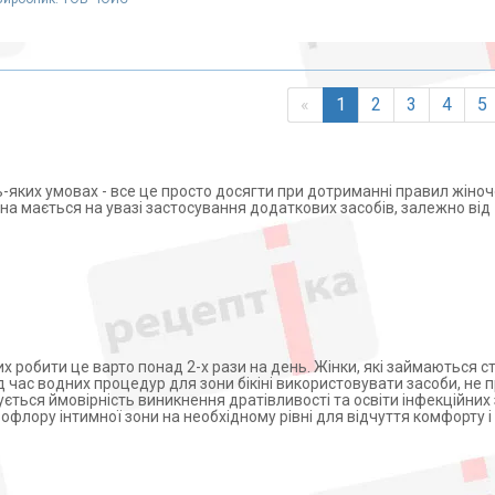
«
1
2
3
4
5
ь-яких умовах - все це просто досягти при дотриманні правил жіночої
на мається на увазі застосування додаткових засобів, залежно від
х робити це варто понад 2-х рази на день. Жінки, які займаються 
ід час водних процедур для зони бікіні використовувати засоби, не 
ищується ймовірність виникнення дратівливості та освіти інфекційни
офлору інтимної зони на необхідному рівні для відчуття комфорту і