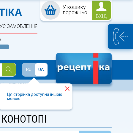
У кошику
ПТЕКА
ТІКА
порожньо
ВХІД
ТУС ЗАМОВЛЕННЯ
)
Й
RU
UA
БРЕНДИ
Ця сторінка доступна іншою
мовою
У КОНОТОПІ