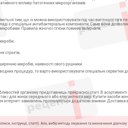
егативного впливу патогенних мікроорганізмів.
яються тим, що їх можна використовувати під час вагітності та в пер
складі є спеціальні антибактеріальні компоненти. Саме вони дозвол
мікробами. Правила жіночої гігієни повинні включати:
мікроби;
я стрінгів;
ширенню мікробів; наявності свого рушники.
одних процедур, то варто використовувати спеціальні серветки дл
собливостей організму представниць прекрасної статі. В асортименті
 так і для жінок середнього або елегантного віку. Купити засоби жіно
для інтернет-замовлень пропонуються додаткові знижки. Доставка 
описи, інструкції, статті). Але, вибір методу лікування та визначення діагноз