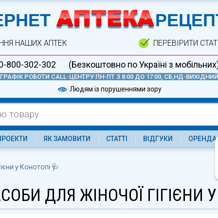
А
ЕРНЕТ
РЕЦЕП
ННЯ НАШИХ АПТЕК
ПЕРЕВІРИТИ СТА
0-800-302-302
(Безкоштовно по Україні з мобільних
ГРАФІК РОБОТИ CALL-ЦЕНТРУ ПН-ПТ З 8:00 ДО 17:00, СБ,НД-ВИХІДНИ
Людям із порушеннями зору
ПРОЕКТИ
ЯК ЗАМОВИТИ
СТАТТІ
ВІДГУКИ
ОРЕНДА
гієни у Конотопі 🩺
СОБИ ДЛЯ ЖІНОЧОЇ ГІГІЄНИ 