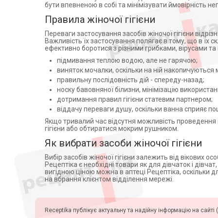
ГЕМ Богемія с.р.о., Чеська
бути впевненою в собі та мінімізувати ймовірність н
Республіка (2)
Правила жіночої гігієни
КУСУМ ХЕЛТХКЕР ПВТ ЛТД,
Індія (1)
Переваги застосування засобів жіночої гігієни відрізн
Міжнародна дистрибуція і
Важливість їх застосування полягає в тому, що в їх 
логістика ТОВ (2)
ефективно боротися з різними грибками, вірусами та 
Omega Pharma International
підмивання теплою водою, але не гарячою;
NV (1)
виняток мочалки, оскільки на ній накопичуються 
Perrery Farmaceutici S.r.l (1)
правильну послідовність дій - спереду-назад;
Pernix Pharma Pharmaceutical
носку бавовняної білизни, мінімізацію використанн
Manufacturing Ltd. (1)
дотримання правил гігієни статевим партнером;
ТОВ"Красота та здоров`я" (3)
віддачу переваги душу, оскільки ванна сприяє по
Белла-Трейд ТОВ (10)
Якщо тривалий час відсутня можливість проведення в
гігієни або обтиратися мокрим рушником.
ТОВ Е-Вітал груп Італія, Італія
(1)
Як вибрати засоби жіночої гігієни
Біотон (4)
Вибір засобів жіночої гігієни залежить від вікових о
Фармаком (1)
Рецептіка є необхідні товари як для дівчаток і дівчат,
вигідною ціною можна в аптеці Рецептіка, оскільки 
Мадела АГ, Швейцарія (1)
на вбрання клієнтом відділення мережі.
Національна Дослідницька
Компанія ТОВ (1)
ТОВ Красота и Здоровье,
Receptika публікує актуальну та надійну інформацію на сайті (
Украина (2)