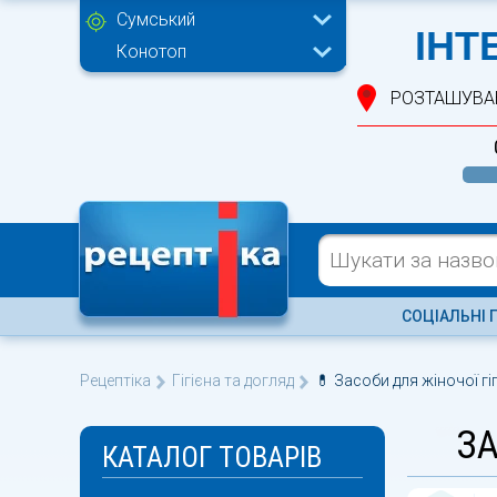
Сумський
ІНТ
Конотоп
РОЗТАШУВА
СОЦІАЛЬНІ 
Рецептіка
Гігієна та догляд
💊 Засоби для жіночої гі
ЗА
КАТАЛОГ ТОВАРІВ