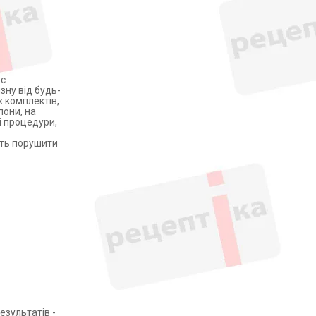
ес
зну від будь-
х комплектів,
пони, на
і процедури,
уть порушити
езультатів -