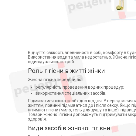
Медичні матраци
Farmaclair (Франция) (10)
Soprodal (14)
Аплікатори Ляпко
Elfa Pharm (13)
Лампи
Glaxo Wellcome (Испания) (4)
Знезараження і кварцування
ТОВ НВО Фітобіотехнології (1)
Дарсонвалі
O-Pac s.r.l, Італія (4)
Магнітотерапія
Reckitt Benckiser (4)
Рециркулятори
Bella (24)
Відчуття свіжості, впевненості в собі, комфорту в буд
Алкотестери (алкометри)
Використання води та мила недостатньо. Жіноча гігіє
Белла-Центр (10)
індивідуальних потреб.
Фізіотерапія
Шанхай Фолидж Индастри (1)
Роль гігієни в житті жінки
SENI (1)
Апарати для електротерапії
Жіноча гігієна передбачає:
Pharma Bio Laboratory (6)
Активатори води
регулярність проведення водних процедур;
Hyginett KFT, Hungary (3)
Апарати для обличчя
використання спеціальних засобів.
ЭС СИ ЭЙ ХИГИЕН ПРОДАКТС
Віброакустичні апарати
СЛОВАКИЯ С.Р.О. (4)
Підмиватися жінка необхідно щодня. У період місячни
життям, повинні підмиватися до і після сексу. Якщо п
Партнерська програма
Joydivision International AG (4)
інтимної гігієни (мило, гель для душу та інше), підв
дозиметри
ОНИКА ОРГАНИКС ИНДИЯ (2)
Товари жіночої гігієни допоможуть підтримувати мікр
здоров'я.
Стерилізація
АТ Логістик ТОВ (1)
Види засобів жіночої гігієни
Апатари Самоздрав
Фарма Груп Лабораторієз
ТОВ (1)