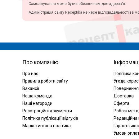
Самолікування може бути небезпечним для здоров'я.
Хайджин Текнолоджиз (4)
SCA Hygiene Products (3)
Адміністрація сайту Receptika не несе відповідальності за м
Ontex BVBA (1)
Проктер энд Гембл (14)
Проктер енд Гембл Трейдінг
Україна ТОВ з ІІ (2)
Проктер енд Гембл Трейдінг
Україна ТОВ (1)
Ессіті, Словаччина (4)
Про компанію
Інформац
Essity Hygiene and Health AB
(13)
Про нас
Політика ко
Ессіті Україна ТОВ (5)
Правила роботи сайту
Угода корис
SCA Hygiene Products
Вакансії
Повернення
Slovakia s.r.o.,Словакiя (1)
Наша команда
Доставка
SCA, Швеция (2)
Наші нагороди
Оферта
Алби Ибрахим Стамбул (4)
Реєстраційні документи
Робочі мет
ПРОКТЕР ЭНД ГЭМБЛ
Політика публікації відгуків
Редакційна 
МАНУФЕКЧУРИНГ ГМБХ ГЕР
(1)
Маркетингова політика
Гарантії яко
Белла (2)
Умови опла