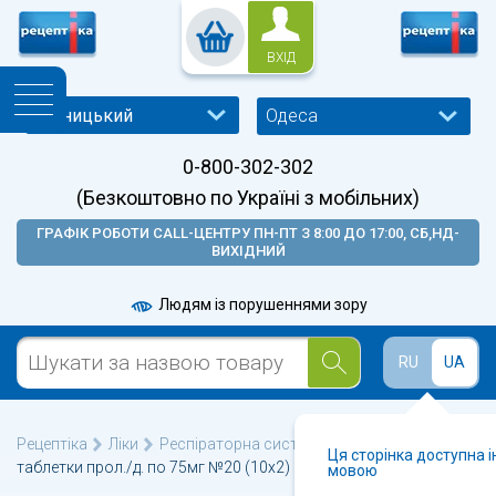
ВХІД
Одеса
0-800-302-302
(Безкоштовно по Україні з мобільних)
ГРАФІК РОБОТИ CALL-ЦЕНТРУ ПН-ПТ З 8:00 ДО 17:00, СБ,НД-
ВИХІДНИЙ
Людям із порушеннями зору
RU
UA
Рецептіка
Ліки
Респіраторна система
АБРОЛ SR
Ця сторінка доступна 
таблетки прол./д. по 75мг №20 (10х2)
мовою