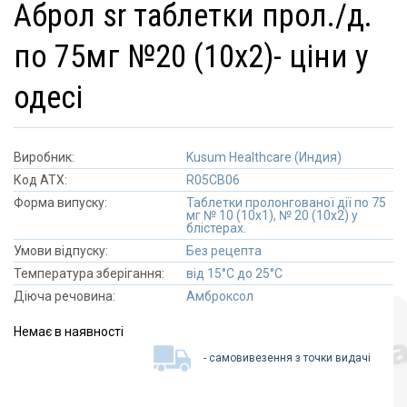
аброл sr таблетки прол./д.
по 75мг №20 (10х2)- ціни у
одесі
Виробник:
Kusum Healthcare (Индия)
Код АТХ:
R05CB06
Форма випуску:
Таблетки пролонгованої дії по 75
мг № 10 (10х1), № 20 (10х2) у
блістерах.
Умови відпуску:
Без рецепта
Температура зберігання:
від 15°C до 25°C
Діюча речовина:
Амброксол
Немає в наявності
- самовивезення з точки видачі