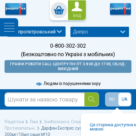
ВХІД
Дніпро
0-800-302-302
(Безкоштовно по Україні з мобільних)
ГРАФІК РОБОТИ CALL-ЦЕНТРУ ПН-ПТ З 8:00 ДО 17:00, СБ,НД-
ВИХІДНИЙ
Людям із порушеннями зору
RU
UA
Рецептіка
Ліки
Знеболюючі. Спазмолітики.
Ця сторінка доступна 
Протизапальні.
Дарфен Експрес суспензія оральна
мовою
200мг/10мл саше №10