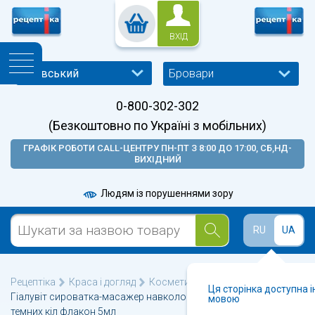
ВХІД
Бровари
0-800-302-302
(Безкоштовно по Україні з мобільних)
ГРАФІК РОБОТИ CALL-ЦЕНТРУ ПН-ПТ З 8:00 ДО 17:00, СБ,НД-
ВИХІДНИЙ
Людям із порушеннями зору
RU
UA
Рецептіка
Краса і догляд
Косметика для обличчя
Ця сторінка доступна 
Гіалувіт сироватка-масажер навколо очей від набряків та
мовою
темних кіл флакон 5мл