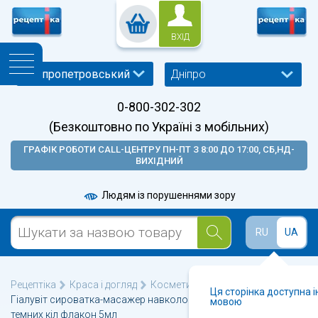
ВХІД
Дніпро
0-800-302-302
(Безкоштовно по Україні з мобільних)
ГРАФІК РОБОТИ CALL-ЦЕНТРУ ПН-ПТ З 8:00 ДО 17:00, СБ,НД-
ВИХІДНИЙ
Людям із порушеннями зору
RU
UA
Рецептіка
Краса і догляд
Косметика для обличчя
Ця сторінка доступна 
Гіалувіт сироватка-масажер навколо очей від набряків та
мовою
темних кіл флакон 5мл