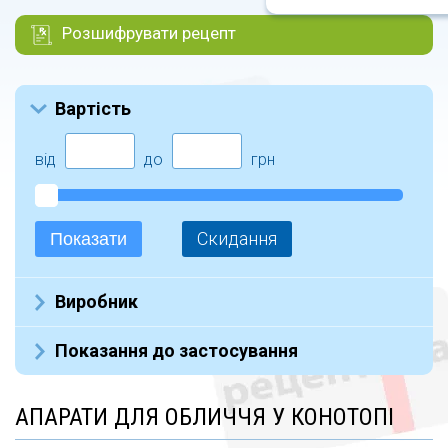
Розшифрувати рецепт
Вартість
від
до
грн
Скидання
Показати
Виробник
Не указан (5)
Показання до застосування
АПАРАТИ ДЛЯ ОБЛИЧЧЯ У КОНОТОПІ