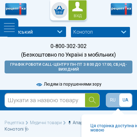
ВХІД
Конотоп
0-800-302-302
(Безкоштовно по Україні з мобільних)
ГРАФІК РОБОТИ CALL-ЦЕНТРУ ПН-ПТ З 8:00 ДО 17:00, СБ,НД-
ВИХІДНИЙ
Людям із порушеннями зору
RU
UA
Рецептіка
Медичні товари
💊 Апарати для обличчя у
Ця сторінка доступна 
Конотопі 🩺
мовою