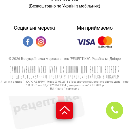
(Безкоштовно по Україні з мобільних)
Соціальні мережі
Ми приймаємо
© 2026 Всеукраїнська мережа аптек "РЕЦЕПТІКА". Україна м. Дніпро
Ліцензія видана ГІ ККЛС АЕ №194176 від 20.05.2014 р Товариство з обмеженою відповідальністю
"І.К.ВЕЛ" код ЄДРПОУ 36439904. Дата реєстрації 12.03.2009 р
Всі ліцензії партнерів