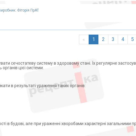
Виробник: Фіторія ПрАТ
«
1
2
3
4
5
вати сечостатеву систему в здоровому стані. Їх регулярне застосу
органів цієї системи.
кати в результаті ураження таких органів:
ності в будові, але при ураженні хворобами характерні загальними 