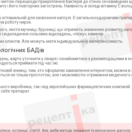
 метою перешкоди прикріплення бактерій до стінок сечовивідних ш
ту і його повторних загострень. Наявність в складі вітаміну С вол
 в оптимальній для засвоєння капсулі. Є загальнооздоровчим препа
на роботу нирок.
ного, листя мучниці, брусниці, що сприяють зниженню розвитку зап
 і відкладення сольових відкладень, «піску», каменів.
них клієнтів. Але можуть мати індивідуальною непереносимість.
ологічних БАДів
ень, варто уточнити у лікаря і ознайомитися з рекомендаціями в інс
дується приймати під час їжі.
тковій знижці, тим, хто оформляє замовлення інтернетом, можна в 
ться не тільки простотою, але і можливістю отримання медичного
кого виробника, так і від європейських фармацевтичних компаній.
 себе препарат.
описи, інструкції, статті). Але, вибір методу лікування та визначення діагноз