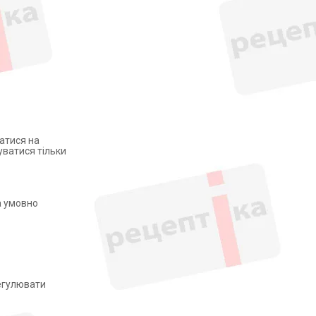
атися на
уватися тільки
а умовно
регулювати