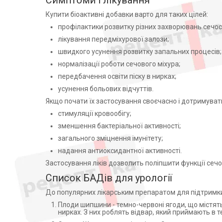
Симптоми і лікування
Актавіс Лтд (1)
Йохімбін (1)
Купити біоактивні добавки варто для таких цілей:
ТЕХНОЛОГ УКРАИНА УМАНЬ
Квітки ромашки (1)
профілактики розвитку різних захворювань сечос
(1)
Корень любистка (3)
лікування передміхурової залози;
Farmasierra Manufacturing S.L.
Корни петрушки кудрявой
(1)
швидкого усунення розвитку запальних процесів;
(Petroselini radix) (1)
ТОВ Красота и Здоровье,
Крапива двудомная (1)
нормалізації роботи сечового міхура;
Украина (2)
Кукурудзяні рильця (1)
передбачення освіти піску в нирках;
Нутрімед ТОВ (2)
Кульбаба (1)
усунення больових відчуттів.
ТОВ "Исток-Плюс", Україна (1)
Лактоза (1)
Якщо почати їх застосування своєчасно і дотримуват
ФК Віста ТОВ (1)
Листья розмарина (2)
стимуляції кровообігу;
ОРГАНИК ХЕЛС ООО УКРАИНА
ОДЕССА (6)
Листя мучниці (1)
зменшення бактеріальної активності;
АТ"Лубнифарм", Україна (2)
М'ята (1)
загального зміцнення імунітету;
АЛГ ФАРМА ООО ПОЛЬША (1)
Магній (1)
надання антиоксидантної активності.
Девікер С.Л., Іспанія (1)
Марганец (1)
Застосування ліків дозволить поліпшити функції сечо
ХЕРБИ ЛАЙФ САЙЕНС-
Натрію цитрат (1)
Список БАДів для урології
УКРАИНА ООО УКРАИНА (1)
Олія рицинова (1)
ТОВВітера ,Україна (1)
До популярних лікарським препаратом для підтримки 
Пажитник (1)
Альпіфлор с.р.л., Італія (1)
Плоди шипшини - темно-червоні ягоди, що містят
Плоди фенхеля (1)
нирках. З них роблять відвар, який приймають в т
Екооил (1)
Плоды можжевельника (1)