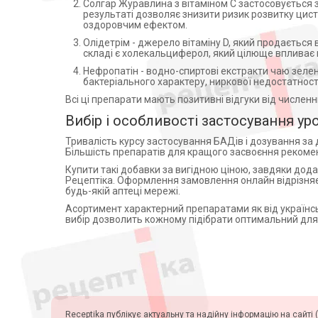
Солгар Журавлина з вітаміном С застосовується з
LACTONOVA NUTRIPHARM
Расторопша пятнистая (1)
результаті дозволяє знизити ризик розвитку цисти
PVT. LTD., INDIA (1)
оздоровчим ефектом.
Ромашка (1)
ВИОЛА ФАРМ.ФАБРИКА
Олідетрім - джерело вітаміну D, який продається
УКРАИНА ЗАПОРОЖЬЕ (2)
Селен (3)
складі є холекальциферол, який цілюще впливає 
ПП "Голден Фарм" (1)
Силімарин (2)
Нефропатін - водно-спиртові екстракти чаю зеле
(1)
Тадалафіл (1)
бактеріального характеру, ниркової недостатності
Фітопродукт НВЛ ТОВ (3)
Трава деревію (1)
Всі ці препарати мають позитивні відгуки від числен
Eckhaid coip (1)
Трава десмодиум (2)
Вибір і особливості застосування ур
Specchiasol S.r.l. (1)
Трава золототисячника (7)
Тривалість курсу застосування БАДів і дозування за д
ЭКОСВИТ-ОЙЛ УКРАИНА
Трава лимнофилии (2)
Більшість препаратів для кращого засвоєння рекомен
ДНЕПРОПЕТРОВСК (1)
Трава ортосифона (2)
Купити такі добавки за вигідною ціною, завдяки дода
Примеа Лимитед (1)
Рецептіка. Оформлення замовлення онлайн відрізняє
Филантус (1)
будь-якій аптеці мережі.
Вардхман Хелскейр, Індія (1)
Фитин (1)
Асортимент характерний препаратами як від українсь
Солгар Витамин (3)
Фолієва кислота (1)
вибір дозволить кожному підібрати оптимальний для
Polisano, Румунія (1)
Фітостерол (1)
АБ-БІОТІКС, С.А.,Іспанія на
Цинк (1)
потуж. Фармачеутічі
Прочемса С.п.А.,Італія (1)
Цинка ацетат (2)
ТОВ Фітокапс Україна, м.
Ціанокобаламін (1)
Харків (2)
Экстракт Трибулус (1)
ТОВГармонія, Україна (1)
Receptika публікує актуальну та надійну інформацію на сайті (