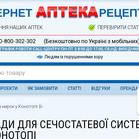
А
ЕРНЕТ
РЕЦЕП
ННЯ НАШИХ АПТЕК
ПЕРЕВІРИТИ СТА
0-800-302-302
(Безкоштовно по Україні з мобільних
ГРАФІК РОБОТИ CALL-ЦЕНТРУ ПН-ПТ З 8:00 ДО 17:00, СБ,НД-ВИХІДНИ
Людям із порушеннями зору
ПРОЕКТИ
ЯК ЗАМОВИТИ
СТАТТІ
ВІДГУКИ
ОРЕНДА
 нирок у Конотопі 🩺
АДИ ДЛЯ СЕЧОСТАТЕВОЇ СИСТ
ОНОТОПІ