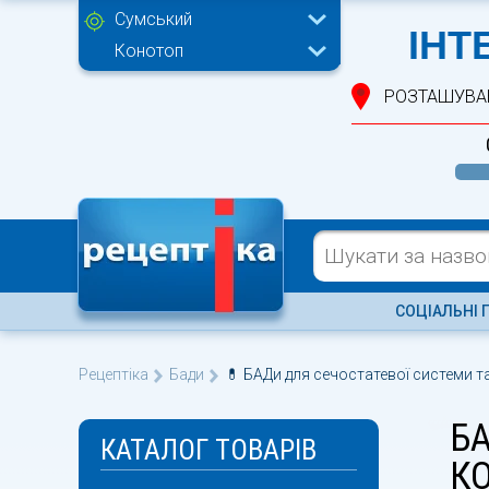
Сумський
ІНТ
Конотоп
РОЗТАШУВА
СОЦІАЛЬНІ 
Рецептіка
Бади
💊 БАДи для сечостатевої системи та
Б
КАТАЛОГ ТОВАРІВ
К