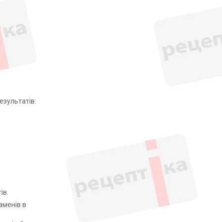
езультатів:
ів.
аменів в