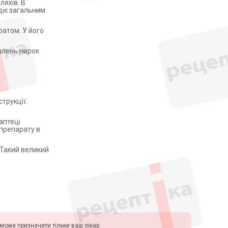
ляхів. В
одіє загальним
ратом. У його
алень нирок
трукції.
аптеці
 препарату в
 Такий великий
у може призначити тільки ваш лікар.