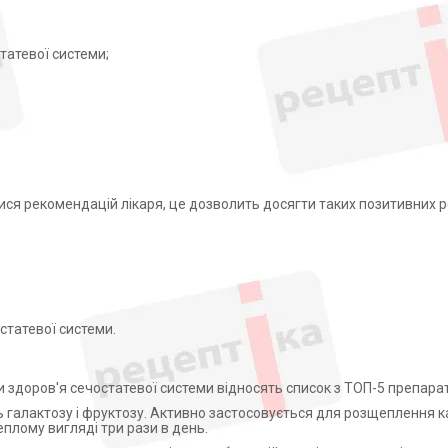
татевої системи;
ися рекомендацій лікаря, це дозволить досягти таких позитивних р
статевої системи.
здоров'я сечостатевої системи відносять список з ТОП-5 препарат
ь галактозу і фруктозу. Активно застосовується для розщеплення к
еплому вигляді три рази в день.