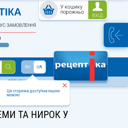
У кошику
ПТЕКА
ТІКА
порожньо
ВХІД
ТУС ЗАМОВЛЕННЯ
)
Й
RU
UA
БРЕНДИ
Ця сторінка доступна іншою
мовою
ЕМИ ТА НИРОК У