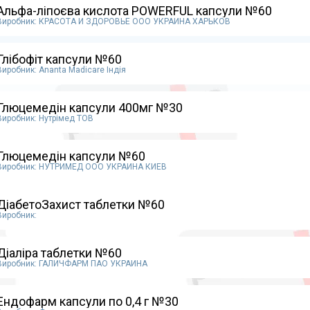
Альфа-ліпоєва кислота POWERFUL капсули №60
Виробник: КРАСОТА И ЗДОРОВЬЕ ООО УКРАИНА ХАРЬКОВ
Глібофіт капсули №60
Виробник: Ananta Madicare Індія
Глюцемедін капсули 400мг №30
Виробник: Нутрімед ТОВ
Глюцемедін капсули №60
Виробник: НУТРИМЕД ООО УКРАИНА КИЕВ
ДіабетоЗахист таблетки №60
Виробник:
Діаліра таблетки №60
Виробник: ГАЛИЧФАРМ ПАО УКРАИНА
Ендофарм капсули по 0,4 г №30