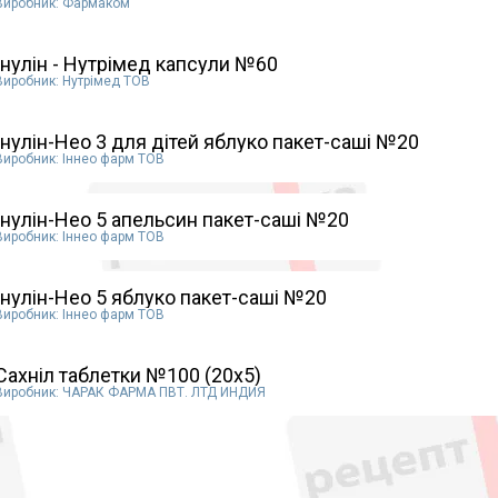
Виробник: Фармаком
Інулін - Нутрімед капсули №60
Виробник: Нутрімед ТОВ
Інулін-Нео 3 для дітей яблуко пакет-саші №20
Виробник: Іннео фарм ТОВ
Інулін-Нео 5 апельсин пакет-саші №20
Виробник: Іннео фарм ТОВ
Інулін-Нео 5 яблуко пакет-саші №20
Виробник: Іннео фарм ТОВ
Сахніл таблетки №100 (20х5)
Виробник: ЧАРАК ФАРМА ПВТ. ЛТД ИНДИЯ