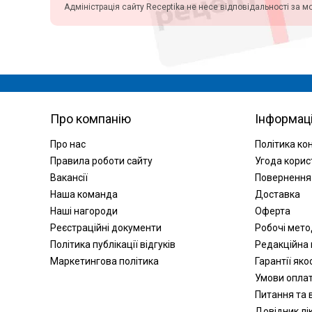
Аксесуари для інвалідних
Адміністрація сайту Receptika не несе відповідальності за м
колясок
Санітарно-гігієнічне обладнання
Підйомні крісла
Кисневі концентратори,
інгалятори
Запчастини для інвалідних
Про компанію
Інформац
колясок
Медичні матраци
Про нас
Політика ко
Аплікатори Ляпко
Правила роботи сайту
Угода корис
Лампи
Вакансії
Повернення
Наша команда
Доставка
Знезараження і кварцування
Наші нагороди
Оферта
Дарсонвалі
Реєстраційні документи
Робочі мет
Магнітотерапія
Політика публікації відгуків
Редакційна 
Рециркулятори
Маркетингова політика
Гарантії яко
Алкотестери (алкометри)
Умови опла
Фізіотерапія
Питання та в
Апарати для електротерапії
Довідник лік