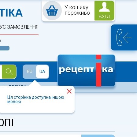
У кошику
ПТЕКА
ТІКА
порожньо
ВХІД
ТУС ЗАМОВЛЕННЯ
)
Й
RU
UA
БРЕНДИ
Ця сторінка доступна іншою
мовою
ОПІ