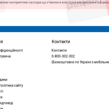
ожливі несприятливі наслідки що з'явилися внаслідок використання інформаці
ія
Контакти
нфіденційності
Контакти
тувача
0-800-302-302
(Безкоштовно по Україні з мобільни
одики
політика сайту
сті
ти
ідповіді
ів