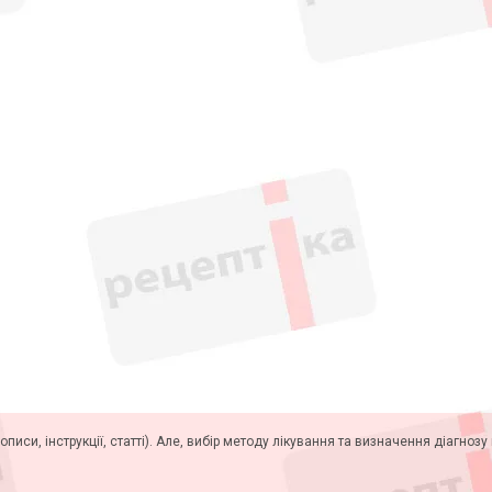
описи, інструкції, статті). Але, вибір методу лікування та визначення діагноз