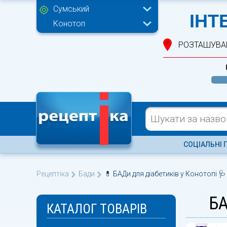
Сумський
ІНТ
Конотоп
РОЗТАШУВА
СОЦІАЛЬНІ 
Рецептіка
Бади
💊 БАДи для діабетиків у Конотопі 🩺
БА
КАТАЛОГ ТОВАРІВ