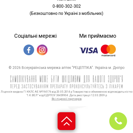
0-800-302-302
(Безкоштовно по Україні з мобільних)
Соціальні мережі
Ми приймаємо
© 2026 Всеукраїнська мережа аптек "РЕЦЕПТІКА". Україна м. Дніпро
Ліцензія видана ГІ ККЛС АЕ №194176 від 20.05.2014 р Товариство з обмеженою відповідальністю
"І.К.ВЕЛ" код ЄДРПОУ 36439904. Дата реєстрації 12.03.2009 р
Всі ліцензії партнерів