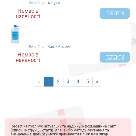
Виробник: Аквуля
Немає в
ПЕРЕЙТИ
наявності
Виробник: Чистый ключ
Немає в
ПЕРЕЙТИ
наявності
«
1
2
3
4
5
»
Receptika публікує актуальну та надійну інформацію на сайті
(описи, інструкції, статті). Але, вибір методу лікування та
визначення діагнозу може призначити тільки ваш лікар.