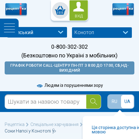
ВХІД
Конотоп
0-800-302-302
(Безкоштовно по Україні з мобільних)
ГРАФІК РОБОТИ CALL-ЦЕНТРУ ПН-ПТ З 8:00 ДО 17:00, СБ,НД-
ВИХІДНИЙ
Людям із порушеннями зору
RU
UA
Рецептіка
Спеціальне харчування
💊 Мінеральна вода
Ця сторінка доступна 
Соки Напої у Конотопі 🩺
мовою