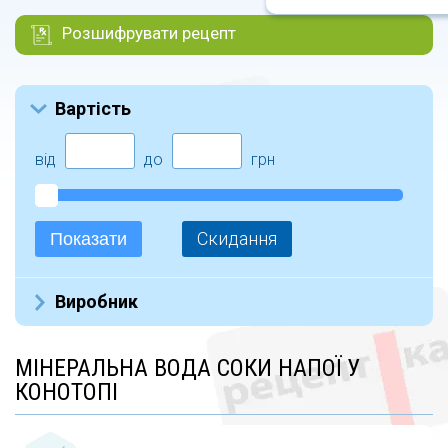
Розшифрувати рецепт
Вартість
від
до
грн
Скидання
Показати
Виробник
Украина (12)
МІНЕРАЛЬНА ВОДА СОКИ НАПОЇ У
Hipp Produktion Gmunden GmbH Co.KG (5)
КОНОТОПІ
Йодо (4)
Чистый ключ (8)
Аквуля (3)