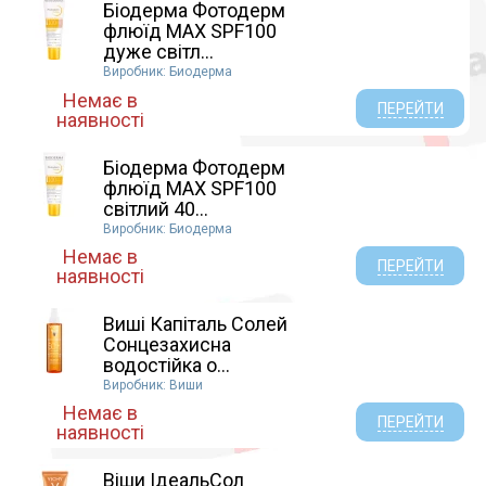
Біодерма Фотодерм
флюїд MAX SPF100
дуже світл...
Виробник: Биодерма
Немає в
ПЕРЕЙТИ
наявності
Біодерма Фотодерм
флюїд MAX SPF100
світлий 40...
Виробник: Биодерма
Немає в
ПЕРЕЙТИ
наявності
Виші Капіталь Солей
Сонцезахисна
водостійка о...
Виробник: Виши
Немає в
ПЕРЕЙТИ
наявності
Віши ІдеальСол