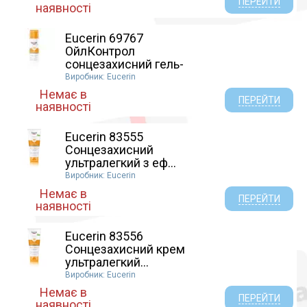
ПЕРЕЙТИ
наявності
Eucerin 69767
ОйлКонтрол
сонцезахисний гель-
к...
Виробник: Eucerin
Немає в
ПЕРЕЙТИ
наявності
Eucerin 83555
Сонцезахисний
ультралегкий з еф...
Виробник: Eucerin
Немає в
ПЕРЕЙТИ
наявності
Eucerin 83556
Сонцезахисний крем
ультралегкий...
Виробник: Eucerin
Немає в
ПЕРЕЙТИ
наявності