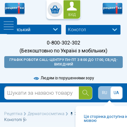
ВХІД
Конотоп
0-800-302-302
(Безкоштовно по Україні з мобільних)
ГРАФІК РОБОТИ CALL-ЦЕНТРУ ПН-ПТ З 8:00 ДО 17:00, СБ,НД-
ВИХІДНИЙ
Людям із порушеннями зору
RU
UA
Рецептіка
Дерматокосметика
💊 Захист від сонця у
Ця сторінка доступна 
Конотопі 🩺
мовою