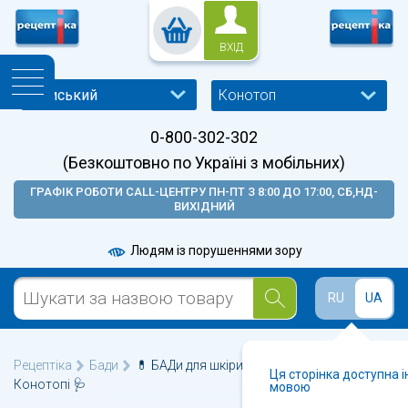
ВХІД
Конотоп
0-800-302-302
(Безкоштовно по Україні з мобільних)
ГРАФІК РОБОТИ CALL-ЦЕНТРУ ПН-ПТ З 8:00 ДО 17:00, СБ,НД-
ВИХІДНИЙ
Людям із порушеннями зору
RU
UA
Рецептіка
Бади
💊 БАДи для шкіри, волосся та нігтів у
Ця сторінка доступна 
Конотопі 🩺
мовою