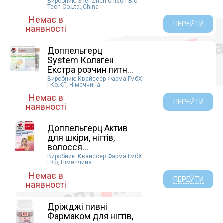
Виробник: ShenZhen Unison Bio-
Tech Co.Ltd.,China
Немає в
ПЕРЕЙТИ
наявності
Доппельгерц
System Колаген
Екстра розчин питн...
Виробник: Квайссер Фарма ГмбХ
і Ко.КГ, Німеччина
Немає в
ПЕРЕЙТИ
наявності
Доппельгерц Актив
для шкіри, нігтів,
волосся...
Виробник: Квайссер Фарма ГмбХ
і Ко, Німеччина
Немає в
ПЕРЕЙТИ
наявності
Дріжджі пивні
Фармаком для нігтів,