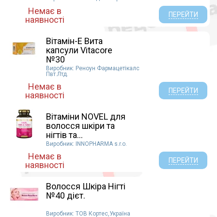
Немає в
ПЕРЕЙТИ
наявності
Вітамін-Е Вита
капсули Vitacore
№30
Виробник: Реноун Фармацетікалс
Пвт.Лтд.
Немає в
ПЕРЕЙТИ
наявності
Вітаміни NOVEL для
волосся шкіри та
нігтів та...
Виробник: INNOPHARMA s.r.o.
Немає в
ПЕРЕЙТИ
наявності
Волосся Шкіра Нігті
№40 дієт.
Виробник: ТОВ Кортес,Україна