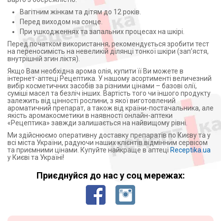
Вагітним жінкам та дітям до 12 років.
Перед виходом на сонце.
При ушкодженнях та запальних процесах на шкірі.
Перед початком використання, рекомендується зробити тест
на переносимість на невеликій ділянці тонкої шкіри (зап'ястя,
внутрішній згин ліктя).
Якщо Вам необхідна арома олія, купити її Ви можете в
інтернет-аптеці Рецептика. У нашому асортименті величезний
вибір косметичних засобів за різними цінами – базові олії,
суміші масел та безліч інших. Вартість того чи іншого продукту
залежить від цінності рослини, з якої виготовлений
ароматичний препарат, а також від країни-постачальника, але
якість аромакосметики в наявності онлайн-аптеки
«Рецептика» завжди залишається на найвищому рівні.
Ми здійснюємо оперативну доставку препаратів по Києву та у
всі міста України, радуючи наших клієнтів відмінним сервісом
та приємними цінами. Купуйте найкраще в аптеці
Receptika.ua
у Києві та Україні!
Приєднуйся до нас у соц мережах: