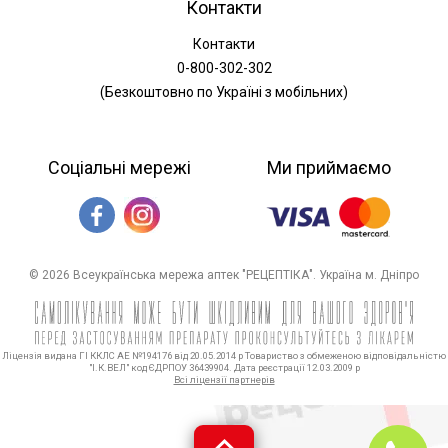
Контакти
Контакти
0-800-302-302
(Безкоштовно по Україні з мобільних)
Соціальні мережі
Ми приймаємо
© 2026 Всеукраїнська мережа аптек "РЕЦЕПТІКА". Україна м. Дніпро
Ліцензія видана ГІ ККЛС АЕ №194176 від 20.05.2014 р Товариство з обмеженою відповідальністю
"І.К.ВЕЛ" код ЄДРПОУ 36439904. Дата реєстрації 12.03.2009 р
Всі ліцензії партнерів