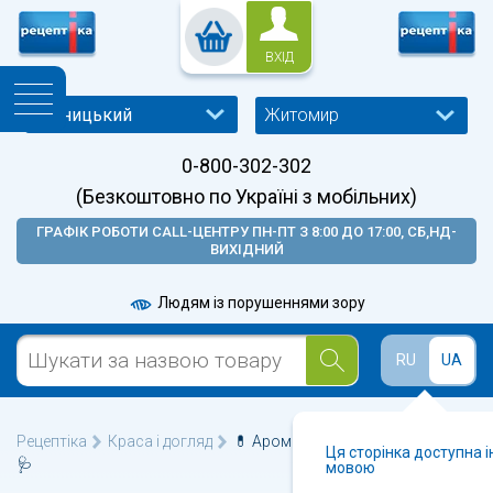
ВХІД
Житомир
0-800-302-302
(Безкоштовно по Україні з мобільних)
ГРАФІК РОБОТИ CALL-ЦЕНТРУ ПН-ПТ З 8:00 ДО 17:00, СБ,НД-
ВИХІДНИЙ
Людям із порушеннями зору
RU
UA
Рецептіка
Краса і догляд
💊 Аромакосметика у Житомирі
Ця сторінка доступна 
🩺
мовою