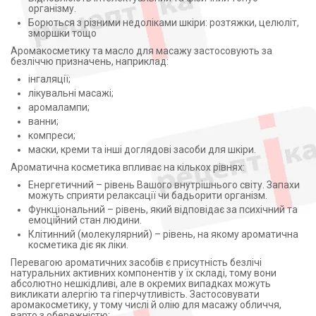
організму.
Борються з різними недоліками шкіри: розтяжки, целюліт,
зморшки тощо
Аромакосметику та масло для масажу застосовують за
безліччю призначень, наприклад:
інгаляції;
лікувальні масажі;
аромалампи;
ванни;
компреси;
маски, креми та інші доглядові засоби для шкіри.
Ароматична косметика впливає на кількох рівнях:
Енергетичний – рівень Вашого внутрішнього світу. Запахи
можуть сприяти релаксації чи бадьорити організм.
Функціональний – рівень, який відповідає за психічний та
емоційний стан людини.
Клітинний (молекулярний) – рівень, на якому ароматична
косметика діє як ліки.
Перевагою ароматичних засобів є присутність безлічі
натуральних активних компонентів у їх складі, тому вони
абсолютно нешкідливі, але в окремих випадках можуть
викликати алергію та гіперчутливість. Застосовувати
аромакосметику, у тому числі й олію для масажу обличчя,
варто з обережністю: