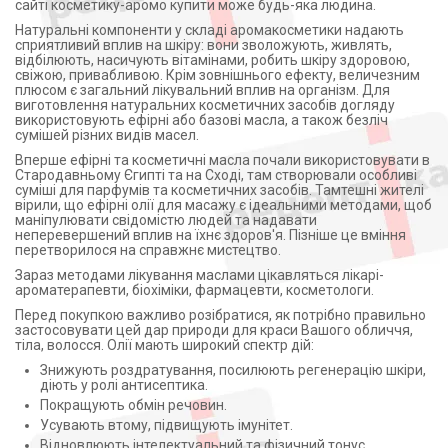
сайті косметику-аромо купити може будь-яка людина.
Натуральні компоненти у складі аромакосметики надають
сприятливий вплив на шкіру: вони зволожують, живлять,
відбілюють, насичують вітамінами, робить шкіру здоровою,
свіжою, привабливою. Крім зовнішнього ефекту, величезним
плюсом є загальний лікувальний вплив на організм. Для
виготовлення натуральних косметичних засобів догляду
використовують ефірні або базові масла, а також безліч
сумішей різних видів масел.
Вперше ефірні та косметичні масла почали використовувати в
Стародавньому Єгипті та на Сході, там створювали особливі
суміші для парфумів та косметичних засобів. Тамтешні жителі
вірили, що ефірні олії для масажу є ідеальними методами, щоб
маніпулювати свідомістю людей та надавати
неперевершений вплив на їхнє здоров'я. Пізніше це вміння
перетворилося на справжнє мистецтво.
Зараз методами лікування маслами цікавляться лікарі-
ароматерапевти, біохіміки, фармацевти, косметологи.
Перед покупкою важливо розібратися, як потрібно правильно
застосовувати цей дар природи для краси Вашого обличчя,
тіла, волосся. Олії мають широкий спектр дій:
Знижують роздратування, посилюють регенерацію шкіри,
діють у ролі антисептика.
Покращують обмін речовин.
Усувають втому, підвищують імунітет.
Відновлюють інтелектуальний та фізичний тонус